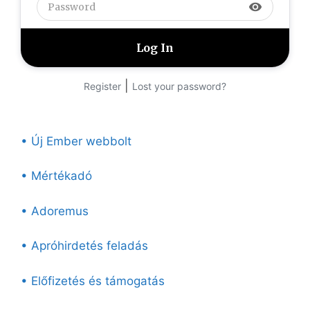
visibility
|
Register
Lost your password?
• Új Ember webbolt
• Mértékadó
• Adoremus
• Apróhirdetés feladás
• Előfizetés és támogatás