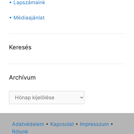
• Lapszámaink
• Médiaajánlat
Keresés
Archívum
Archívum
Adatvédelem
•
Kapcsolat
•
Impresszum
•
Rólunk