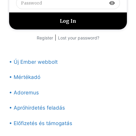
visibility
|
Register
Lost your password?
• Új Ember webbolt
• Mértékadó
• Adoremus
• Apróhirdetés feladás
• Előfizetés és támogatás