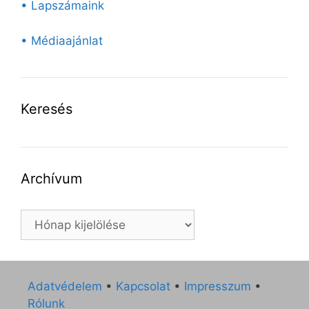
• Lapszámaink
• Médiaajánlat
Keresés
Archívum
Archívum
Adatvédelem
•
Kapcsolat
•
Impresszum
•
Rólunk