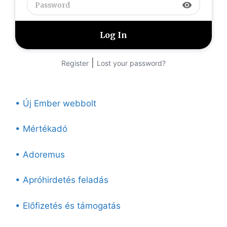
visibility
|
Register
Lost your password?
• Új Ember webbolt
• Mértékadó
• Adoremus
• Apróhirdetés feladás
• Előfizetés és támogatás