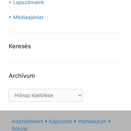
• Lapszámaink
• Médiaajánlat
Keresés
Archívum
Archívum
Adatvédelem
•
Kapcsolat
•
Impresszum
•
Rólunk