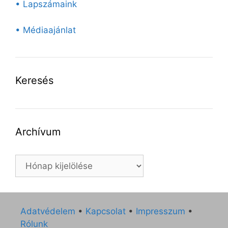
• Lapszámaink
• Médiaajánlat
Keresés
Archívum
Archívum
Adatvédelem
•
Kapcsolat
•
Impresszum
•
Rólunk