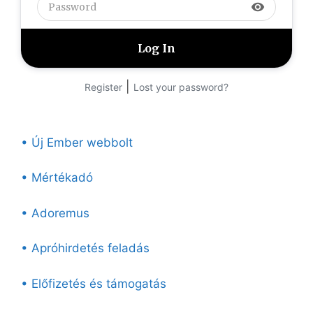
visibility
|
Register
Lost your password?
• Új Ember webbolt
• Mértékadó
• Adoremus
• Apróhirdetés feladás
• Előfizetés és támogatás