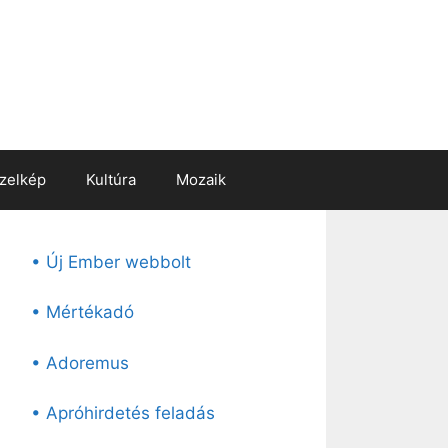
zelkép
Kultúra
Mozaik
• Új Ember webbolt
• Mértékadó
• Adoremus
• Apróhirdetés feladás