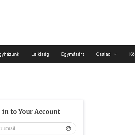
gyházunk
Lelkiség
Egymásért
Család
Kö
 in to Your Account
face