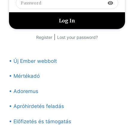
visibility
|
Register
Lost your password?
• Új Ember webbolt
• Mértékadó
• Adoremus
• Apróhirdetés feladás
• Előfizetés és támogatás