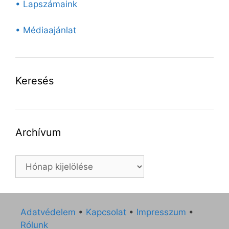
• Lapszámaink
• Médiaajánlat
Keresés
Archívum
Archívum
Adatvédelem
•
Kapcsolat
•
Impresszum
•
Rólunk