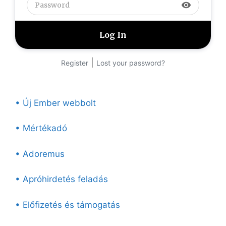
visibility
|
Register
Lost your password?
• Új Ember webbolt
• Mértékadó
• Adoremus
• Apróhirdetés feladás
• Előfizetés és támogatás