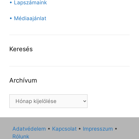
• Lapszámaink
• Médiaajánlat
Keresés
Archívum
Archívum
Adatvédelem
•
Kapcsolat
•
Impresszum
•
Rólunk