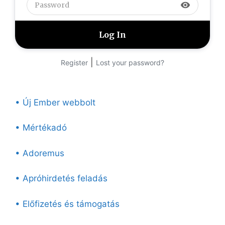
visibility
|
Register
Lost your password?
• Új Ember webbolt
• Mértékadó
• Adoremus
• Apróhirdetés feladás
• Előfizetés és támogatás