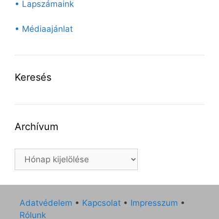
• Lapszámaink
• Médiaajánlat
Keresés
Archívum
Archívum
Adatvédelem
•
Kapcsolat
•
Impresszum
•
Rólunk