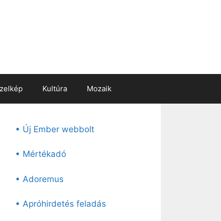
zelkép
Kultúra
Mozaik
• Új Ember webbolt
• Mértékadó
• Adoremus
• Apróhirdetés feladás