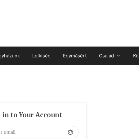
gyházunk
Lelkiség
Egymásért
Család
Kö
 in to Your Account
face