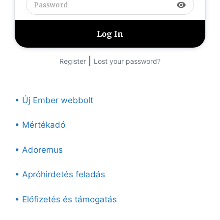
visibility
|
Register
Lost your password?
• Új Ember webbolt
• Mértékadó
• Adoremus
• Apróhirdetés feladás
• Előfizetés és támogatás