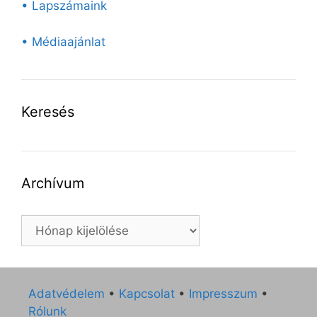
• Lapszámaink
• Médiaajánlat
Keresés
Archívum
Archívum
Adatvédelem
•
Kapcsolat
•
Impresszum
•
Rólunk