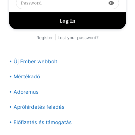
visibility
|
Register
Lost your password?
• Új Ember webbolt
• Mértékadó
• Adoremus
• Apróhirdetés feladás
• Előfizetés és támogatás