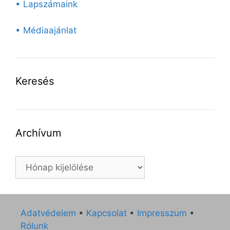
• Lapszámaink
• Médiaajánlat
Keresés
Archívum
Archívum
Adatvédelem
•
Kapcsolat
•
Impresszum
•
Rólunk