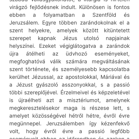
virágzó fejlődésnek indult. Különösen is fontos
ebben a folyamatban a Szentföld és
Jeruzsálem. Egyre többen zarándokolnak el a
szent helyekre, amelyek között kitüntetett
szerepet kapnak Jézus utolsó napjainak
helyszínei. Ezeket végiglátogatva a zarándok
újra átélheti az üdvhozó eseményeket,
megfoghatóvá válik számára megváltásának
szent története, és személyesebb kapcsolatba
kerülhet Jézussal, az apostolokkal, Máriával és
a Jézust gyászoló asszonyokkal, s a passió
többi szereplőjével. Érzelmeivel és képzeletével
is újraélheti azt a misztériumot, amelynek
megkeresztelésekor maga is részese lett, s
amelyet közösségével hétről hétre, évről évre
megünnepel. Jeruzsálemben így kézenfekvő
volt, hogy évről évre a passió legfőbb