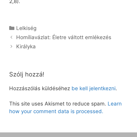
2,8).
Kategória
Lelkiség
Homíliavázlat: Életre váltott emlékezés
Királyka
Szólj hozzá!
Hozzászólás küldéséhez
be kell jelentkezni
.
This site uses Akismet to reduce spam.
Learn
how your comment data is processed.