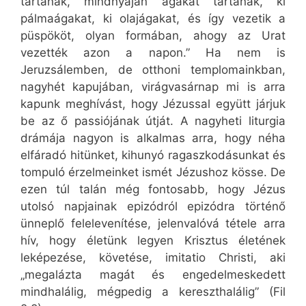
tartanak, mindnyájan ágakat tartanak, ki
pálmaágakat, ki olajágakat, és így vezetik a
püspököt, olyan formában, ahogy az Urat
vezették azon a napon.” Ha nem is
Jeruzsálemben, de otthoni templomainkban,
nagyhét kapujában, virágvasárnap mi is arra
kapunk meghívást, hogy Jézussal együtt járjuk
be az ő passiójának útját. A nagyheti liturgia
drámája nagyon is alkalmas arra, hogy néha
elfáradó hitünket, kihunyó ragaszkodásunkat és
tompuló érzelmeinket ismét Jézushoz kösse. De
ezen túl talán még fontosabb, hogy Jézus
utolsó napjainak epizódról epizódra történő
ünneplő felelevenítése, jelenvalóvá tétele arra
hív, hogy életünk legyen Krisztus életének
leképezése, követése, imitatio Christi, aki
„megalázta magát és engedelmeskedett
mindhalálig, mégpedig a kereszthalálig” (Fil