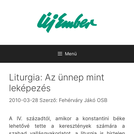
Kilépés
a
tartalomba
Menü
Liturgia: Az ünnep mint
leképezés
2010-03-28
Szerző:
Fehérváry Jákó OSB
A IV. századtól, amikor a konstantini béke
lehetővé tette a keresztények számára a
szabad vallásgyakorlatot, a liturgia is hirtelen