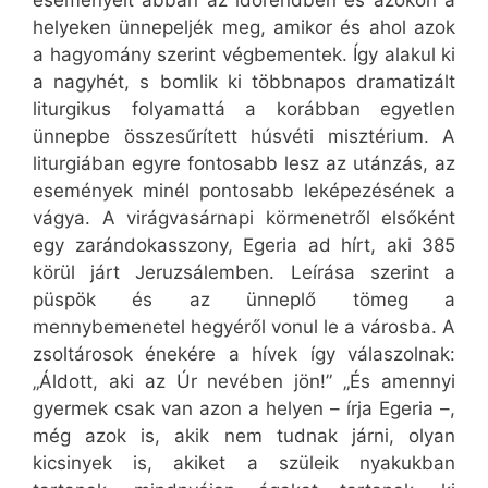
eseményeit abban az időrendben és azokon a
helyeken ünnepeljék meg, amikor és ahol azok
a hagyomány szerint végbementek. Így alakul ki
a nagyhét, s bomlik ki többnapos dramatizált
liturgikus folyamattá a korábban egyetlen
ünnepbe összesűrített húsvéti misztérium. A
liturgiában egyre fontosabb lesz az utánzás, az
események minél pontosabb leképezésének a
vágya. A virágvasárnapi körmenetről elsőként
egy zarándokasszony, Egeria ad hírt, aki 385
körül járt Jeruzsálemben. Leírása szerint a
püspök és az ünneplő tömeg a
mennybemenetel hegyéről vonul le a városba. A
zsoltárosok énekére a hívek így válaszolnak:
„Áldott, aki az Úr nevében jön!” „És amennyi
gyermek csak van azon a helyen – írja Egeria –,
még azok is, akik nem tudnak járni, olyan
kicsinyek is, akiket a szüleik nyakukban