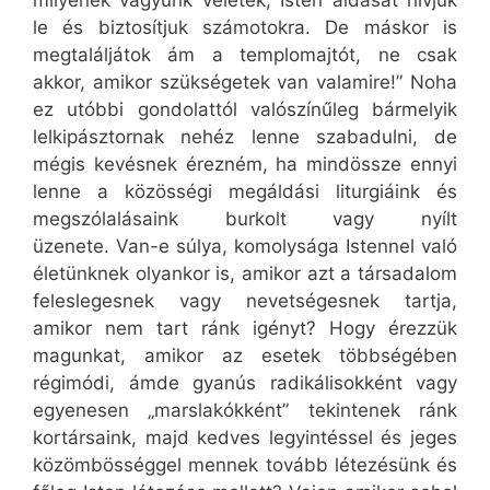
milyenek vagyunk veletek, Isten áldását hívjuk
le és biztosítjuk számotokra. De máskor is
megtaláljátok ám a templomajtót, ne csak
akkor, amikor szükségetek van valamire!” Noha
ez utóbbi gondolattól valószínűleg bármelyik
lelkipásztornak nehéz lenne szabadulni, de
mégis kevésnek érezném, ha mindössze ennyi
lenne a közösségi megáldási liturgiáink és
megszólalásaink burkolt vagy nyílt
üzenete. Van-e súlya, komolysága Istennel való
életünknek olyankor is, amikor azt a társadalom
feleslegesnek vagy nevetségesnek tartja,
amikor nem tart ránk igényt? Hogy érezzük
magunkat, amikor az esetek többségében
régimódi, ámde gyanús radikálisokként vagy
egyenesen „marslakókként” tekintenek ránk
kortársaink, majd kedves legyintéssel és jeges
közömbösséggel mennek tovább létezésünk és