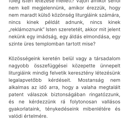
főleg Isten létezése mellett? Vajon amikor sehol
nem kell megjelennünk, amikor érezzük, hogy
nem maradt külső közönség liturgiáink számára,
nincs kinek példát adnunk, nincs kinek
„reklámoznunk” Isten szeretetét, akkor mit jelent
nekünk egy imádság, egy áldás elmondása, egy
szinte üres templomban tartott mise?
Közösségeink keretén belül vagy a társadalom
nagyobb összefüggései közepette ünnepelt
liturgiáink mindig felvetik keresztény létezésünk
legalapvetőbb kérdéseit. Mostanság nem
alkalmas az idő arra, hogy a valaha megtalált
patent válaszok biztonságában ringatózzunk,
és ne kérdezzünk rá folytonosan vallásos
gyakorlataink, ténykedéseink mibenlétére és
valódi értelmére.