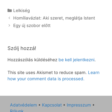
Kategória
Lelkiség
Homíliavázlat: Aki szeret, meglátja Istent
Egy új szobor előtt
Szólj hozzá!
Hozzászólás küldéséhez
be kell jelentkezni
.
This site uses Akismet to reduce spam.
Learn
how your comment data is processed.
Adatvédelem
•
Kapcsolat
•
Impresszum
•
Rólunk