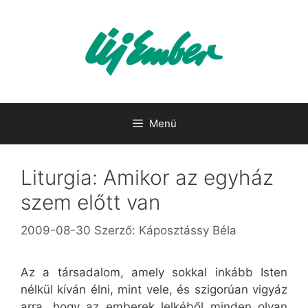
Kilépés
a
tartalomba
Menü
Liturgia: Amikor az egyház
szem előtt van
2009-08-30
Szerző:
Káposztássy Béla
Az a társadalom, amely sokkal inkább Isten
nélkül kíván élni, mint vele, és szigorúan vigyáz
arra, hogy az emberek lelkéből minden olyan