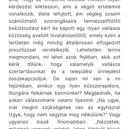
kérdezést kiiktasson, ami a végső értelemre
vonatkozik, élete lefojtott, ám végleg sosem
száműzhető szorongásaira természetfölötti
bebiztosítást kért és kapott egy olyan vallásos
közösség avatott hivatalviselőitől, amely ezen a
területen még mindig általánosan elfogadott
presztízzsel rendelkezik. Lehetetlen lenne
megmondani, mi lehet azok fejében, akik azt
kérik tőlünk, hogy valamelyik vallásos
szertartásunkat és a települési ünneplést
összekapcsoljuk. De vajon mi van a mi
fejünkben, amikor egy ilyen közszereplésre,
liturgiára felkérnek bennünket? Megijednék, ha
sokan válaszolnánk valami ilyesmit: „Na ugye,
már megint szükségetek van az egyházra!
Ugye, hogy nem vagytok meg nélkülünk?” Vagy
ugyanez kissé finomabban: „Nézzétek,