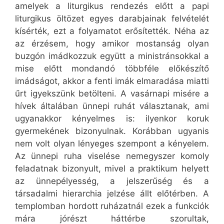
amelyek a liturgikus rendezés előtt a papi
liturgikus öltözet egyes darabjainak felvételét
kísérték, ezt a folyamatot erősítették. Néha az
az érzésem, hogy amikor mostanság olyan
buzgón imádkozzuk együtt a ministránsokkal a
mise előtt mondandó többféle előkészítő
imádságot, akkor a fenti imák elmaradása miatti
űrt igyekszünk betölteni. A vasárnapi misére a
hívek általában ünnepi ruhát választanak, ami
ugyanakkor kényelmes is: ilyenkor koruk
gyermekének bizonyulnak. Korábban ugyanis
nem volt olyan lényeges szempont a kényelem.
Az ünnepi ruha viselése nemegyszer komoly
feladatnak bizonyult, mivel a praktikum helyett
az ünnepélyesség, a jelszerűség és a
társadalmi hierarchia jelzése állt előtérben. A
templomban hordott ruházatnál ezek a funkciók
mára jórészt háttérbe szorultak,