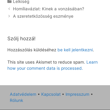
Kategória
Lelkiség
Homíliavázlat: Kinek a vonzásában?
A szeretetközösség eszménye
Szólj hozzá!
Hozzászólás küldéséhez
be kell jelentkezni
.
This site uses Akismet to reduce spam.
Learn
how your comment data is processed.
Adatvédelem
•
Kapcsolat
•
Impresszum
•
Rólunk