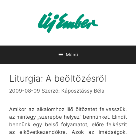
Kilépés
a
tartalomba
Menü
Liturgia: A beöltözésről
2009-08-09
Szerző:
Káposztássy Béla
Amikor az alkalomhoz illő öltözetet felvesszük,
az mintegy „szerepbe helyez” bennünket. Elindít
bennünk egy belső folyamatot, előre felkészít
az elkövetkezendőkre. Azok az imádságok,