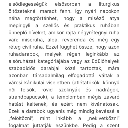
elsődlegességük elsősorban a liturgikus
öltözeteknél maradt fenn. Így nyári napokon
néha megtörténhet, hogy a miséző atya
megirigyli a szellős és praktikus ruhában
ünneplő híveket, amikor rajta négyrétegnyi ruha
van: miseruha, alba, reverenda és még egy
réteg civil ruha. Ezzel függhet össze, hogy azon
ruhadarabok, melyek régen leginkább az
alsóruházat kategóriájába vagy az üdülőhelyek
szabadidős darabjai közé tartoztak, mára
azonban társadalmilag elfogadottá váltak a
városi kánikulai viseletben (atlétatrikók, könnyű
női felsők, rövid szoknyák és nadrágok,
strandpapucsok), a templomban mégis zavaró
hatást keltenek, és ezért nem kívánatosak.
Ezek a darabok ugyanis még mindig kevéssé a
„felöltözni”, mint inkább a „nekivetkőzni”
fogalmát juttatják eszünkbe. Pedig a szent