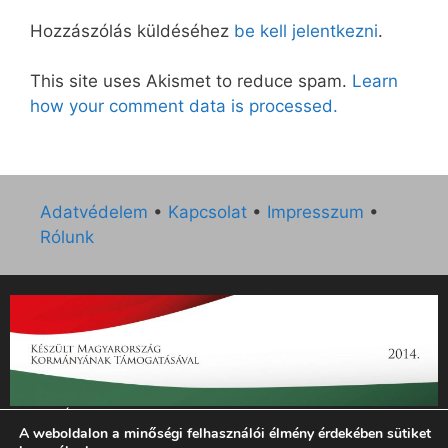
Hozzászólás küldéséhez
be kell jelentkezni
.
This site uses Akismet to reduce spam.
Learn
how your comment data is processed.
Adatvédelem
•
Kapcsolat
•
Impresszum
•
Rólunk
„Az Új Ember katolikus hetilap 2014. évi működésének
A weboldalon a minőségi felhasználói élmény érdekében sütiket
támogatását az EGYH-KCP-14-P-0121 sz. támogatási