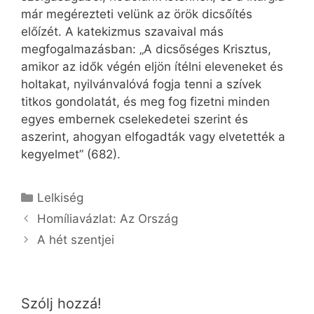
már megérezteti velünk az örök dicsőítés
előízét. A katekizmus szavaival más
megfogalmazásban: „A dicsőséges Krisztus,
amikor az idők végén eljön ítélni eleveneket és
holtakat, nyilvánvalóvá fogja tenni a szívek
titkos gondolatát, és meg fog fizetni minden
egyes embernek cselekedetei szerint és
aszerint, ahogyan elfogadták vagy elvetették a
kegyelmet” (682).
Kategória
Lelkiség
Homíliavázlat: Az Ország
A hét szentjei
Szólj hozzá!