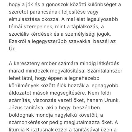
hogy a jók és a gonoszok közötti különbséget a
szeretet parancsának teljesítése vagy
elmulasztása okozza. A mai élet legsúlyosabb
témái szerepelnek, mint a táplálkozás, a
szociális kérdések és a személyiségi jogok.
Ezekről a legegyszerűbb szavakkal beszél az
Úr.
A keresztény ember számára mindig létkérdés
marad mindezek megvalósítása. Számtalanszor
lehet látni, hogy éppen a legnehezebb
körülmények között élők hozzák a legnagyobb
áldozatot mások megsegítésére. Nem földi
számítás, viszonzás vezeti őket, hanem Urunk,
Jézus tanítása, aki a hegyi beszédben
boldognak mondja nagylelkű követőit, a
számonkéréskor pedig megjutalmazza őket. A
liturgia Krisztusnak ezzel a tanításával üzen a