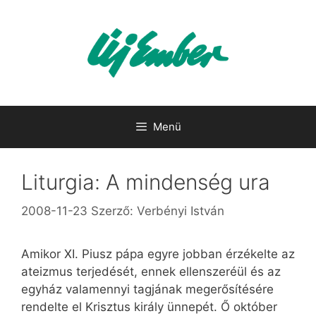
Kilépés
a
tartalomba
Menü
Liturgia: A mindenség ura
2008-11-23
Szerző:
Verbényi István
Amikor XI. Piusz pápa egyre jobban érzékelte az
ateizmus terjedését, ennek ellenszeréül és az
egyház valamennyi tagjának megerősítésére
rendelte el Krisztus király ünnepét. Ő október