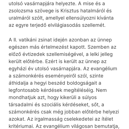
utolsó vasárnapjára helyezte. A mise és a
zsolozsma szövege is Krisztus hatalmáról és
uralmáról szólt, amellyel ellensúlyozni kívánta
az egyre terjedő elvilágiasodás szellemét.
A II. vatikáni zsinat idején azonban az ünnep
egészen más értelmezést kapott. Szemben az
előző évtizedek szellemiségével, a lelki jelleg
került előtérbe. Ezért is került az ünnep az
egyházi év utolsó vasárnapjára. Az evangélium
a számonkérés eseményeiről szól, szinte
áthidalja a hegyi beszéd boldogságait a
legfontosabb kérdések megítéléséig. Nem
mondhatjuk azt, hogy kikerüli a súlyos
társadalmi és szociális kérdéseket, sőt, a
számonkérés csak még jobban előtérbe helyezi
azokat. Az irgalmasság cselekedetei az ítélet
kritériumai. Az evangélium világosan bemutatja,