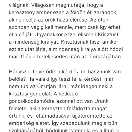
világnak. Világosan megmutatja, hogy a
keresztény ember ezen a földön él: zarándok,
akinek célja az örök haza elérése. Az úton
azonban végig kell mennie, mert csak így érheti
el a célját. Ugyanakkor ezzel elismeri Krisztust,
a mindenség királyát. Krisztusnak hisz, amikor
ezt az utat járja, a mindenség királya előtt hódol
már itt és a beteljesedés után az ő országában.
Hányszor felvetődik a kérdés: mi hasznunk van
belőle? Ha valaki így teszi fel a kérdést, már
nem tud az Úr útján járni, már idegen neki a
krisztusi gondolat. A kétkedő
gondolkodásmódra azonnal ott van Urunk
felelete, aki a kereszten feláldozta magát
értünk, és feltámadásával újjáteremtette az
emberiség életét. Így szabadulunk meg a bűn
szolgaságából, hódolunk Istennek, és a liturgia