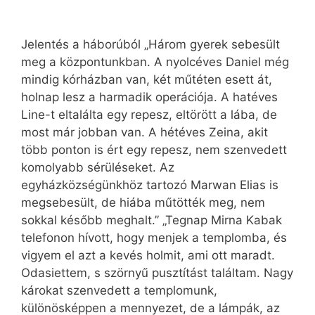
Jelentés a háborúból „Három gyerek sebesült
meg a központunkban. A nyolcéves Daniel még
mindig kórházban van, két műtéten esett át,
holnap lesz a harmadik operációja. A hatéves
Line-t eltalálta egy repesz, eltörött a lába, de
most már jobban van. A hétéves Zeina, akit
több ponton is ért egy repesz, nem szenvedett
komolyabb sérüléseket. Az
egyházközségünkhöz tartozó Marwan Elias is
megsebesült, de hiába műtötték meg, nem
sokkal később meghalt.” „Tegnap Mirna Kabak
telefonon hívott, hogy menjek a templomba, és
vigyem el azt a kevés holmit, ami ott maradt.
Odasiettem, s szörnyű pusztítást találtam. Nagy
károkat szenvedett a templomunk,
különösképpen a mennyezet, de a lámpák, az