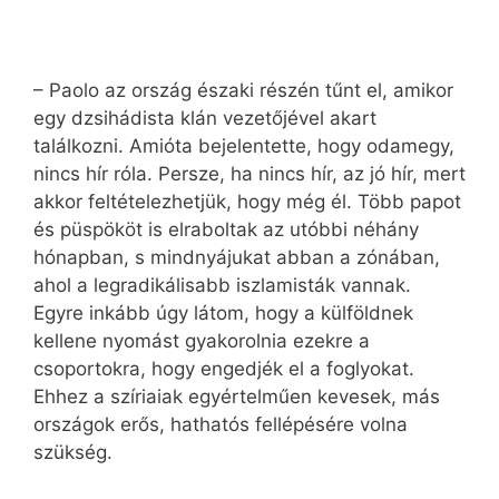
– Paolo az ország északi részén tűnt el, amikor
egy dzsihádista klán vezetőjével akart
találkozni. Amióta bejelentette, hogy odamegy,
nincs hír róla. Persze, ha nincs hír, az jó hír, mert
akkor feltételezhetjük, hogy még él. Több papot
és püspököt is elraboltak az utóbbi néhány
hónapban, s mindnyájukat abban a zónában,
ahol a legradikálisabb iszlamisták vannak.
Egyre inkább úgy látom, hogy a külföldnek
kellene nyomást gyakorolnia ezekre a
csoportokra, hogy engedjék el a foglyokat.
Ehhez a szíriaiak egyértelműen kevesek, más
országok erős, hathatós fellépésére volna
szükség.