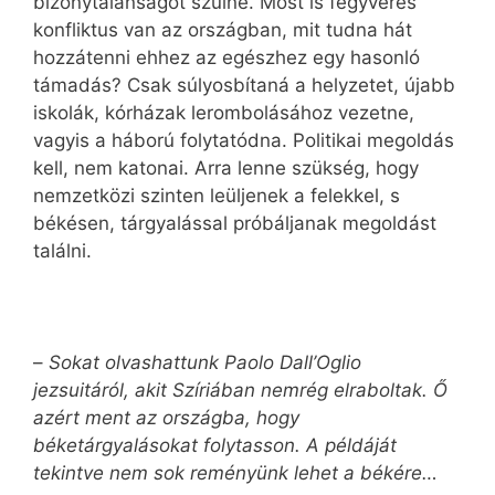
bizonytalanságot szülne. Most is fegyveres
konfliktus van az országban, mit tudna hát
hozzátenni ehhez az egészhez egy hasonló
támadás? Csak súlyosbítaná a helyzetet, újabb
iskolák, kórházak lerombolásához vezetne,
vagyis a háború folytatódna. Politikai megoldás
kell, nem katonai. Arra lenne szükség, hogy
nemzetközi szinten leüljenek a felekkel, s
békésen, tárgyalással próbáljanak megoldást
találni.
–
Sokat olvashattunk Paolo Dall’Oglio
jezsuitáról, akit Szíriában nemrég elraboltak. Ő
azért ment az országba, hogy
béketárgyalásokat folytasson. A példáját
tekintve nem sok reményünk lehet a békére…