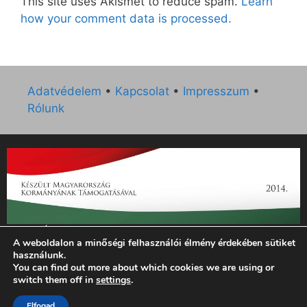
This site uses Akismet to reduce spam.
Learn
how your comment data is processed.
Adatvédelem
•
Kapcsolat
•
Impresszum
•
Rólunk
„Az Új Ember katolikus hetilap 2014. évi működésének
A weboldalon a minőségi felhasználói élmény érdekében sütiket
támogatását az EGYH-KCP-14-P-0121 sz. támogatási
használunk.
szerződés keretében 3 000 000 Ft összegben támogatta az
You can find out more about which cookies we are using or
Emberi Erőforrások Minisztériuma.”
switch them off in
settings
.
Elfogad
© 2026 Magyar Kurír - Új Ember
• Készült
GeneratePress