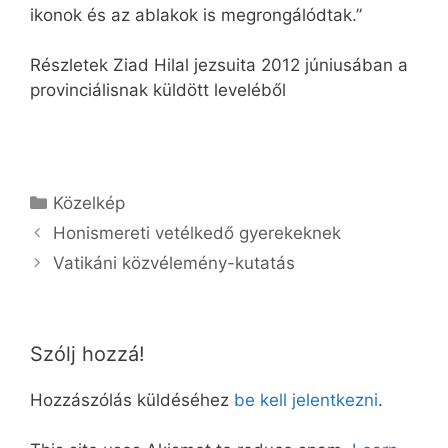
ikonok és az ablakok is megrongálódtak.”
Részletek Ziad Hilal jezsuita 2012 júniusában a
provinciálisnak küldött leveléből
Kategória
Közelkép
Honismereti vetélkedő gyerekeknek
Vatikáni közvélemény-kutatás
Szólj hozzá!
Hozzászólás küldéséhez
be kell jelentkezni
.