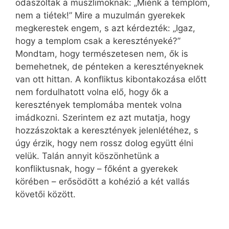
odaszóltak a muszlimoknak: „Miénk a templom,
nem a tiétek!” Mire a muzulmán gyerekek
megkerestek engem, s azt kérdezték: „Igaz,
hogy a templom csak a keresztényeké?”
Mondtam, hogy természetesen nem, ők is
bemehetnek, de pénteken a keresztényeknek
van ott hittan. A konfliktus kibontakozása előtt
nem fordulhatott volna elő, hogy ők a
keresztények templomába mentek volna
imádkozni. Szerintem ez azt mutatja, hogy
hozzászoktak a keresztények jelenlétéhez, s
úgy érzik, hogy nem rossz dolog együtt élni
velük. Talán annyit köszönhetünk a
konfliktusnak, hogy – főként a gyerekek
körében – erősödött a kohézió a két vallás
követői között.