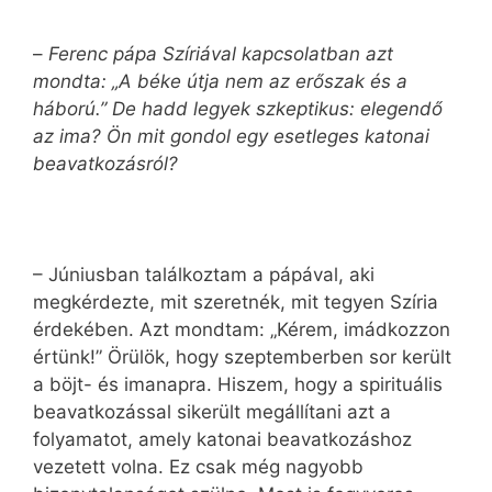
–
Ferenc pápa Szíriával kapcsolatban azt
mondta: „A béke útja nem az erőszak és a
háború.” De hadd legyek szkeptikus: elegendő
az ima? Ön mit gondol egy esetleges katonai
beavatkozásról?
– Júniusban találkoztam a pápával, aki
megkérdezte, mit szeretnék, mit tegyen Szíria
érdekében. Azt mondtam: „Kérem, imádkozzon
értünk!” Örülök, hogy szeptemberben sor került
a böjt- és imanapra. Hiszem, hogy a spirituális
beavatkozással sikerült megállítani azt a
folyamatot, amely katonai beavatkozáshoz
vezetett volna. Ez csak még nagyobb