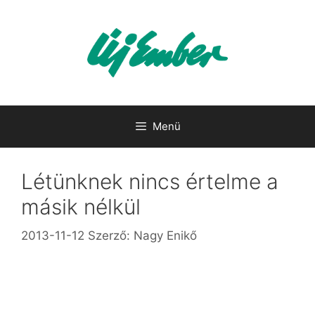
Kilépés
a
tartalomba
Menü
Létünknek nincs értelme a
másik nélkül
2013-11-12
Szerző:
Nagy Enikő