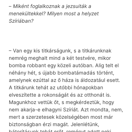
–
Miként foglalkoznak a jezsuiták a
menekültekkel? Milyen most a helyzet
Szíriában?
– Van egy kis titkárságunk, s a titkárunknak
nemrég meghalt mind a két testvére, mikor
bomba robbant egy közeli autóban. Alig telt el
néhány hét, s újabb bombatámadás történt,
amelynek ezúttal az ő háza is áldozatául esett.
A titkárunk tehát az utóbbi hónapokban
elveszítette a rokonságát és az otthonát is.
Magunkhoz vettük őt, s megkérdeztük, hogy
nem akarja-e elhagyni Szíriát. Azt mondta, nem,
mert a szerzetesek közelségében most már
biztonságban érzi magát. Jelenlétünk,
bátorításunk tehát erőt, reményt adott neki.