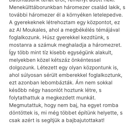
Menekülttáborunkban háromezer család lakik, s
további háromezer él a környéken letelepedve.
A gyerekeknek létrehoztam egy központot, ez
az Al Moukales, ahol a megbékélés témájával
foglalkozunk. Húsz gyerekkel kezdtünk, s
mostanra a számuk meghaladja a háromezret.
Így több mint tíz kisebb egységünk alakult,
melyekben közel kétszáz önkéntessel
dolgozunk. Létezett egy olyan központunk is,
ahol súlyosan sérült emberekkel foglalkoztunk,
ezt azonban lebombázták. Ám nem sokkal
később négy hasonlót hoztunk létre, s
folytathattuk a megkezdett munkát.
Megmutattuk, hogy nem baj, ha egyet romba
döntöttek is, mi még többet építünk helyette, s
csak azért is segítjük a bajbajutottakat!