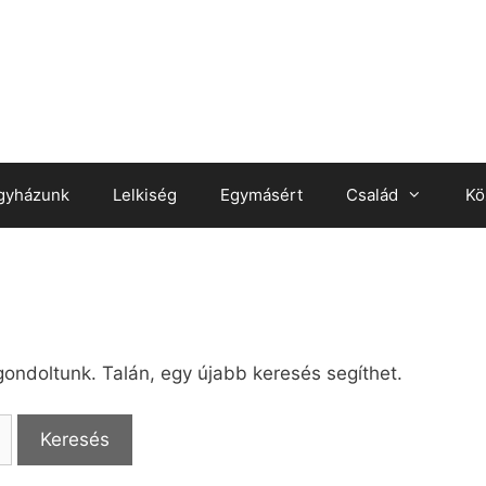
gyházunk
Lelkiség
Egymásért
Család
Kö
gondoltunk. Talán, egy újabb keresés segíthet.