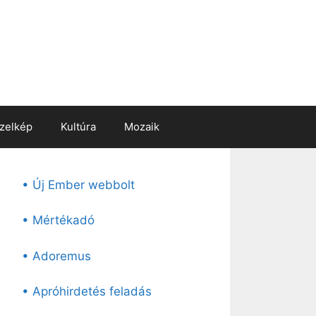
zelkép
Kultúra
Mozaik
• Új Ember webbolt
• Mértékadó
• Adoremus
• Apróhirdetés feladás