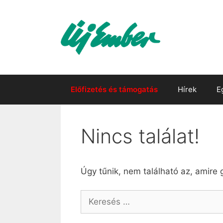
Kilépés
a
tartalomba
Előfizetés és támogatás
Hírek
E
Nincs találat!
Úgy tűnik, nem található az, amire 
Keresés: