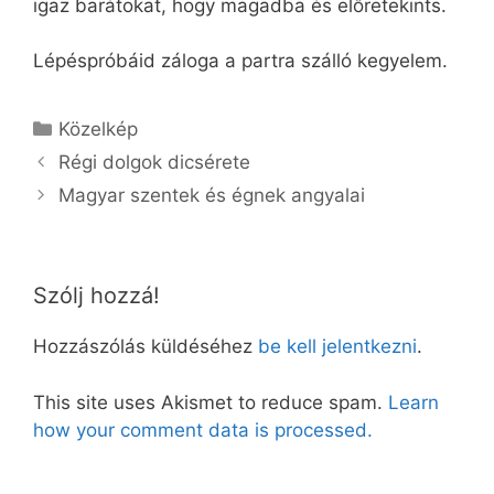
igaz barátokat, hogy magadba és előretekints.
Lépéspróbáid záloga a partra szálló kegyelem.
Kategória
Közelkép
Régi dolgok dicsérete
Magyar szentek és égnek angyalai
Szólj hozzá!
Hozzászólás küldéséhez
be kell jelentkezni
.
This site uses Akismet to reduce spam.
Learn
how your comment data is processed.