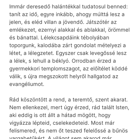
Immár deresedő halántékkal tudatosul benned:
tanít az idő, egyre inkább, ahogy múlttá lesz a
jelen, és eléd villan a jövendő. Játszótér az
emlékezet, ezernyi alakkal és ablakkal, örömmel
és bánattal. Lélekcsapdáink tébolyában
toporgunk, kalodába zárt gondolat mételyezi a
létet, a lélegzetet. Egyszer csak levegőssé lesz
a lélek, s lehull a béklyó. Orrodban érzed a
gyermekkori templomszagot, az előítélet köddé
válik, s újra megszokott helyről hallgatod az
evangéliumot.
Rád köszöntött a rend, a teremtő, szent akarat.
Nem ellenkezel, mert úgy érzed, rád talált Isten,
aki eddig is ott állt a hátad mögött, hogy
vigyázza lépteid, cselekedeteid. Most már
felismered, és nem őt teszed felelőssé a bűnös
vargabetűkért. A világot sem akarod már