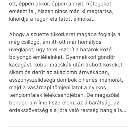
ott, éppen akkor, éppen annyit. Rétegeket
emészt fel, hiszen nincs már, ki megtartsa,
kihordja a régen elaltatott álmokat.
Ahogy a szúette tükörkeret magába foglalja a
még csillogó, ám itt-ott már homályos
üveglapot, úgy tereli-szorítja határok közé
bolyongó emlékeinket. Gyermekkori göndör
kacagást, kóbor macskák után dobott köveket,
sikamlós derűt az akáclomb árnyékában,
asszonyszelídségű dombok pihenés-mámorát,
majd a vasárnapi tömjénillatot a nyirkos
templomfalak lélekcsendjében. De megszólal
benned a mímelt szerelem, az álbarátság, az
érdekszövetség s a jóra való restség hangja is…