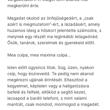
megkerülni érte.
Magadat okolod az önfejűségedért, a „csak
azért is megmutatom”-ért, a lázadásért, amely
huzamos ideig a hőskort jelentette számodra, s
melynek egy részét ma leginkább letagadnád.
Ősök, tanárok, szerelmek és gyerekeid előtt.
Mea culpa, mea maxima culpa…
Isten előtt úgysincs titok. Súg, üzen, nyakon
csíp, hogy észrevedd. Te pedig nem akarod
megérezni ujjának érintését. Eltaszítod a
kegyelmet, képtelen vagy a hallgatózásra
befelé és felfelé, ellököd a segítő kezet,
lecsapod a baráti telefont, s mint valami
mantrát, csak mondod, mormogod a magadét.