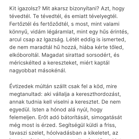
Kit igazolsz? Mit akarsz bizonyítani? Azt, hogy
tévedtél. Te tévedtél, és emiatt tévelyegtél.
Fertőztél és fertőződtél, s most, mint valami
könnyű, vidám légáramlat, mint egy hűs érintés,
arcul csap az Igazság. Létét eddig is ismerted,
de nem maradtál hű hozzá, hiába kérte tőled,
elkóboroltál. Magadat sirattad sorsodért, és
méricskélted a kereszteket, miért kaptál
nagyobbat másokénál.
Évtizedek múltán szállt csak fel a köd, mire
megtanultad: aki vállalja a kereszthordozást,
annak tudnia kell viselni a keresztet. De nem
egyedül. Isten a hónod alá nyúl, hogy
felemeljen. Erőt adó bátorítását, simogatását
még most is érzed. Segítségül küldi a friss,
tavaszi szelet, hóolvadásban a kikeletet, az