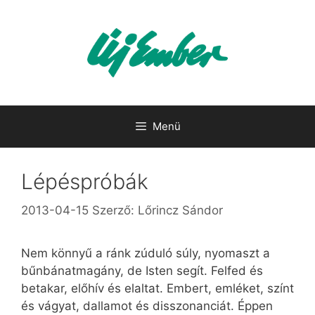
Kilépés
a
tartalomba
Menü
Lépéspróbák
2013-04-15
Szerző:
Lőrincz Sándor
Nem könnyű a ránk zúduló súly, nyomaszt a
bűnbánatmagány, de Isten segít. Felfed és
betakar, előhív és elaltat. Embert, emléket, színt
és vágyat, dallamot és disszonanciát. Éppen