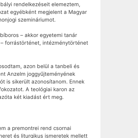
abályi rendelkezéseit elemeztem,
gozat egyébként megjelent a Magyar
onjogi szemináriumot.
 bíboros – akkor egyetemi tanár
 – forrástörténet, intézménytörténet
osodtam, azon belül a tanbeli és
zent Anzelm joggyűjteményének
ót is sikerült azonosítanom. Ennek
fokozatot. A teológiai karon az
zóta két kiadást ért meg.
em a premontrei rend csornai
eret és liturgikus ismeretek mellett