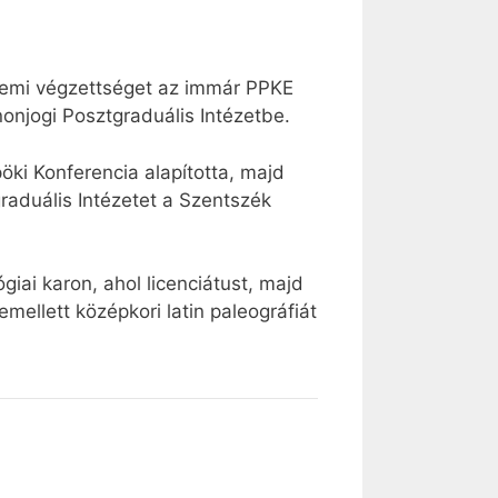
etemi végzettséget az immár PPKE
njogi Posztgraduális Intézetbe.
ki Konferencia alapította, majd
graduális Intézetet a Szentszék
iai karon, ahol licenciátust, majd
llett középkori latin paleográfiát