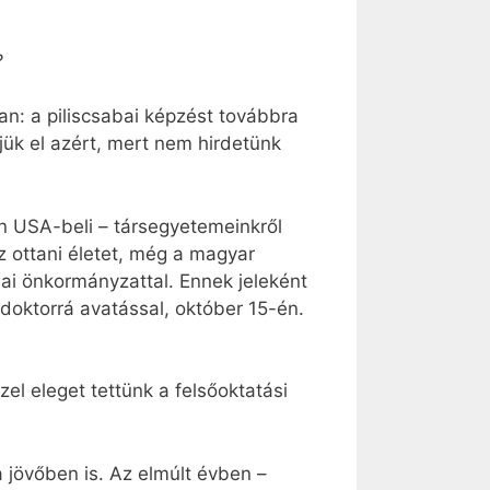
?
an: a piliscsabai képzést továbbra
jük el azért, mert nem hirdetünk
en USA-beli – társegyetemeinkről
z ottani életet, még a magyar
bai önkormányzattal. Ennek jeleként
oktorrá avatással, október 15-én.
l eleget tettünk a felsőoktatási
 jövőben is. Az elmúlt évben –