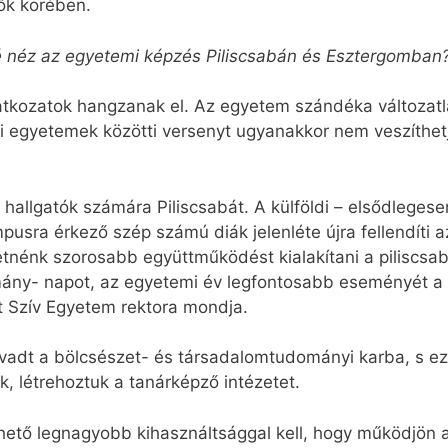
ők körében.
lé néz az egyetemi képzés Piliscsabán és Esztergomban
latkozatok hangzanak el. Az egyetem szándéka változatl
sti egyetemek közötti versenyt ugyanakkor nem veszíthet
hallgatók számára Piliscsabát. A külföldi – elsődleges
usra érkező szép számú diák jelenléte újra fellendíti a
retnénk szorosabb együttműködést kialakítani a piliscsa
mány- napot, az egyetemi év legfontosabb eseményét a d
t Szív Egyetem rektora mondja.
vadt a bölcsészet- és társadalomtudományi karba, s ezze
, létrehoztuk a tanárképző intézetet.
ető legnagyobb kihasználtsággal kell, hogy működjön a