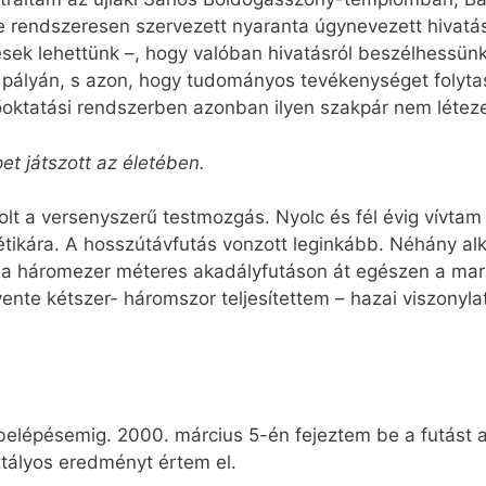
rendszeresen szervezett nyaranta úgynevezett hivatásti
esek lehettünk –, hogy valóban hivatásról beszélhessün
 pályán, s azon, hogy tudományos tevékenységet folytas
sőoktatási rendszerben azonban ilyen szakpár nem léteze
pet játszott az életében.
olt a versenyszerű testmozgás. Nyolc és fél évig vívta
létikára. A hosszútávfutás vonzott leginkább. Néhány a
l a háromezer méteres akadályfutáson át egészen a ma
ente kétszer- háromszor teljesítettem – hazai viszony
belépésemig. 2000. március 5-én fejeztem be a futást
sztályos eredményt értem el.