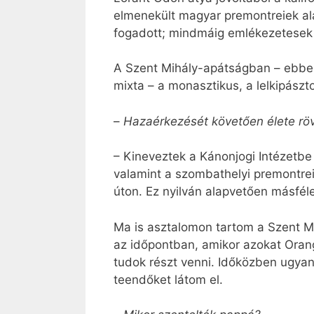
elmenekült magyar premontreiek ala
fogadott; mindmáig emlékezetesek e
A Szent Mihály-apátságban – ebben
mixta – a monasztikus, a lelkipász
–
Hazaérkezését követően élete röv
– Kineveztek a Kánonjogi Intézetb
valamint a szombathelyi premontre
úton. Ez nyilván alapvetően másfél
Ma is asztalomon tartom a Szent Mi
az időpontban, amikor azokat Ora
tudok részt venni. Időközben ugyan
teendőket látom el.