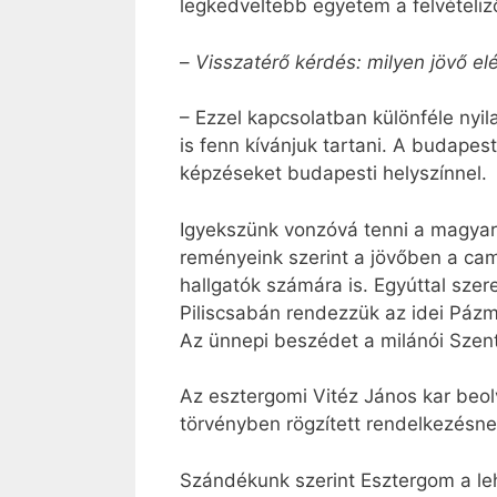
legkedveltebb egyetem a felvételiz
–
Visszatérő kérdés: milyen jövő e
– Ezzel kapcsolatban különféle nyi
is fenn kívánjuk tartani. A budape
képzéseket budapesti helyszínnel.
Igyekszünk vonzóvá tenni a magyar 
reményeink szerint a jövőben a camp
hallgatók számára is. Egyúttal sze
Piliscsabán rendezzük az idei Páz
Az ünnepi beszédet a milánói Szen
Az esztergomi Vitéz János kar beol
törvényben rögzített rendelkezésnek
Szándékunk szerint Esztergom a leh