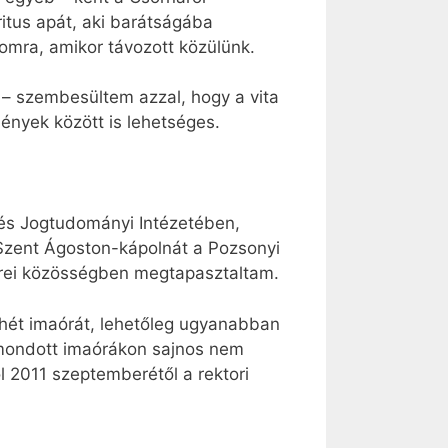
itus apát, aki barátságába
omra, amikor távozott közülünk.
 – szembesültem azzal, hogy a vita
ények között is lehetséges.
 és Jogtudományi Intézetében,
 Szent Ágoston-kápolnát a Pozsonyi
ntrei közösségben megtapasztaltam.
 hét imaórát, lehetőleg ugyanabban
mondott imaórákon sajnos nem
l 2011 szeptemberétől a rektori