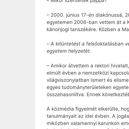
–
Mikor szentelték pappá?
– 2000. június 17-én diakónussá, 
egyetemen 2006-ban vettem át a K
kánonjogi tanszékére. Közben a Mag
–
A kitüntetést a felsőoktatásban v
egyetem helyzetét.
– Amikor átvettem a rektori hivatal
elmúlt évben a nemzetközi kapcsola
világviszonylatban ismert és elism
egyes tudományterületeken egyetem
összehasonlítva. Ennek következtéb
A közmédia figyelmét elkerülte, h
tanulmányait az idei évben. A jogás
miközben valamennyi karunkon emel