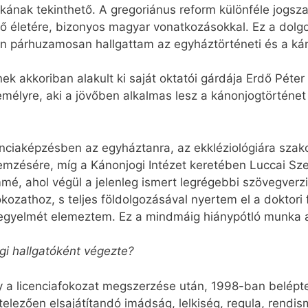
ának tekinthető. A gregoriánus reform különféle jogsz
lső életére, bizonyos magyar vonatkozásokkal. Ez a dol
 párhuzamosan hallgattam az egyháztörténeti és a kán
ek akkoriban alakult ki saját oktatói gárdája Erdő Péter
mélyre, aki a jövőben alkalmas lesz a kánonjogtörténet
cenciaképzésben az egyháztanra, az ekkléziológiára szak
elemzésére, míg a Kánonjogi Intézet keretében Luccai S
mmé, ahol végül a jelenleg ismert legrégebbi szövegverzi
kozathoz, s teljes földolgozásával nyertem el a doktori 
egyelmét elemeztem. Ez a mindmáig hiánypótló munka a
gi hallgatóként végezte?
gy a licenciafokozat megszerzése után, 1998-ban belépt
lezően elsajátítandó imádság, lelkiség, regula, rendism