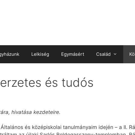
gyházunk
Lelkiség
Egymásért
Család
Kö
zerzetes és tudós
ára, hivatása kezdeteire.
Általános és középiskolai tanulmányaim idején – a II.
stráltam az újlaki Sarlós Boldogasszony-templomban, B