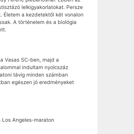
sztázó lelkigyakorlatokat. Persze
k. Életem a kezdetektől két vonalon
sak. A történelem és a biológia
tt.
m a Vasas SC-ben, majd a
lkalommal indultam nyolcszáz
ratoni távig minden számban
latban egészen jó eredményeket
 a Los Angeles-maraton