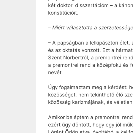
két doktori disszertációm – a kánonj
konstitúcióit.
–
Miért választotta a szerzetessége
– A papságban a lelkipásztori élet
és az oktatás vonzott. Ezt a hárma
Szent Norbertről, a premontrei ren
a premontrei rend a középfokú és f
nevét.
Úgy fogalmaztam meg a kérdést: ho
közösséget, nem tekinthető élő sze
közösség karizmájának, és véletlen
Amikor beléptem a premontrei rend
ezért úgy döntött, hogy egy jól mű
Lóránt Ödön atya jóvoltából a kali