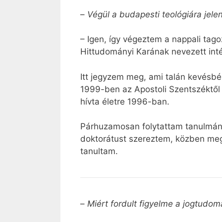
–
Végül a budapesti teológiára jelen
– Igen, így végeztem a nappali ta
Hittudományi Karának nevezett int
Itt jegyzem meg, ami talán kevésbé
1999-ben az Apostoli Szentszéktől i
hívta életre 1996-ban.
Párhuzamosan folytattam tanulmánya
doktorátust szereztem, közben meg
tanultam.
–
Miért fordult figyelme a jogtudom