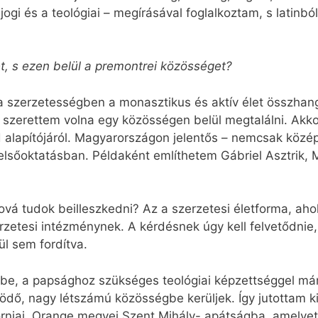
ogi és a teológiai – megírásával foglalkoztam, s latinbó
t, s ezen belül a premontrei közösséget?
, a szerzetességben a monasztikus és aktív élet összha
t szerettem volna egy közösségen belül megtalálni. Akk
d alapítójáról. Magyarországon jelentős – nemcsak közé
elsőoktatásban. Példaként említhetem Gábriel Asztrik, 
vá tudok beilleszkedni? Az a szerzetesi életforma, ah
rzetesi intézménynek. A kérdésnek úgy kell felvetődnie
ül sem fordítva.
be, a papsághoz szükséges teológiai képzettséggel már
ködő, nagy létszámú közösségbe kerüljek. Így jutottam
forniai, Orange megyei Szent Mihály- apátságba, amelyet