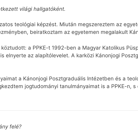
tkezett világi hallgatóként.
gozatos teológiai képzést. Miután megszereztem az egy
ézményben, beiratkoztam az egyetemen megalakult Káno
 köztudott: a PPKE-t 1992-ben a Magyar Katolikus Püspö
s elnyerte az alapítólevelet. A karközi Kánonjogi Poszt
imat a Kánonjogi Posztgraduális Intézetben és a teológ
kezdtem jogtudományi tanulmányaimat is a PPKE-n, s eme
ány felé?