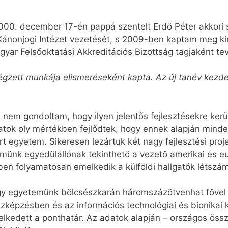
2000. december 17-én pappá szentelt Erdő Péter akkori
ánonjogi Intézet vezetését, s 2009-ben kaptam meg ki
yar Felsőoktatási Akkreditációs Bizottság tagjaként t
égzett munkája elismeréseként kapta. Az új tanév kezde
t, nem gondoltam, hogy ilyen jelentős fejlesztésekre ker
tok oly mértékben fejlődtek, hogy ennek alapján minden
ert egyetem. Sikeresen lezártuk két nagy fejlesztési pr
ünk egyedülállónak tekinthető a vezető amerikai és e
en folyamatosan emelkedik a külföldi hallgatók létszá
ogy egyetemünk bölcsészkarán háromszázötvenhat fővel 
zképzésben és az információs technológiai és bionikai k
kedett a ponthatár. Az adatok alapján – országos össz