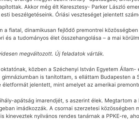
pítottak. Akkor még élt Keresztesy- Parker László emer
sti beszélgetéseink. Óriási veszteséget jelentett szám
 a fiatal, dinamikusan fejlődő premontrei közösségben
tori és a tudományos élet összehangolása – a mai körülm
idesen megváltozott. Új feladatok várták.
e oktatónak, közben a Széchenyi István Egyetem Állam-
i gimnáziumban is tanítottam, s elláttam Budapesten a
e életformát jelentett, mint amelyet az amerikai premo
hály-apátság imarendjét, s aszerint élek. Megtartom a
ngeban imádkozzák. A csornai szerzetesi közösségben 
is kineveztek nyilvános rendes tanárnak a PPKE-re, aho