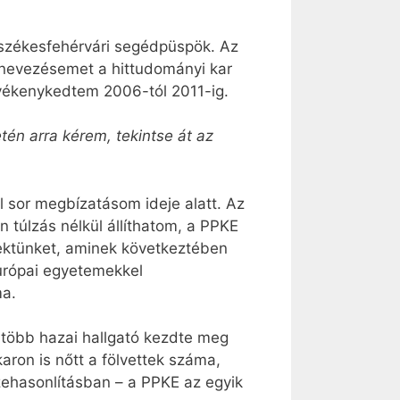
 székesfehérvári segédpüspök. Az
nevezésemet a hittudományi kar
evékenykedtem 2006-tól 2011-ig.
tén arra kérem, tekintse át az
ül sor megbízatásom ideje alatt. Az
 túlzás nélkül állíthatom, a PPKE
ojektünket, aminek következtében
urópai egyetemekkel
ma.
több hazai hallgató kezdte meg
aron is nőtt a fölvettek száma,
ehasonlításban – a PPKE az egyik