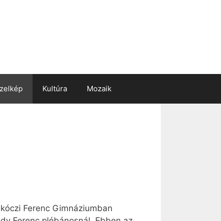
zelkép
Kultúra
Mozaik
 Rákóczi Ferenc Gimnáziumban
ády Ferenc plébánosnál. Ebben az