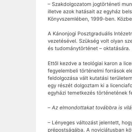
– Szakdolgozatom jogtörténeti munk
illetve azok hatásait az egyház be
Könyvszemlében, 1999-ben. Közben
A Kánonjogi Posztgraduális Intézetn
vezetésével. Szükség volt olyan sze
és tudománytörténet – oktatására.
Ettől kezdve a teológiai karon a li
fegyelembeli történelmi források 
feldolgozása vált kutatási területe
egy részét dolgoztam ki a licenciafo
egyházi temetkezés történetének f
–
Az elmondottakat továbbra is vilá
– Lényeges változást jelentett, ho
prépostságába. A noviciátusban köte