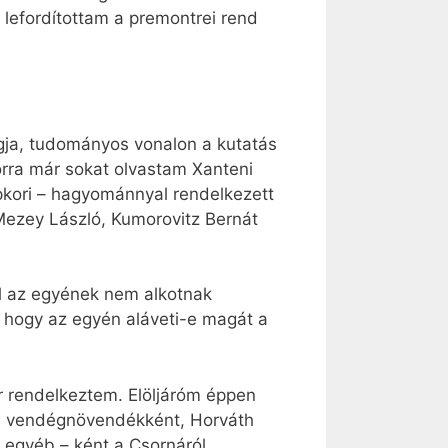
l lefordítottam a premontrei rend
ngja, tudományos vonalon a kutatás
orra már sokat olvastam Xanteni
pkori – hagyománnyal rendelkezett
Mezey László, Kumorovitz Bernát
ol az egyének nem alkotnak
, hogy az egyén aláveti-e magát a
 rendelkeztem. Elöljáróm éppen
 ki vendégnövendékként, Horváth
 egyéb – ként a Csornáról