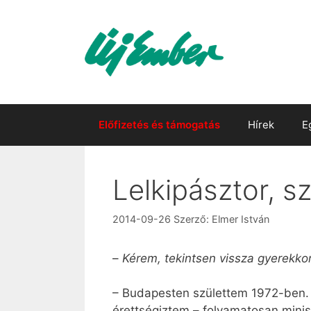
Kilépés
a
tartalomba
Előfizetés és támogatás
Hírek
E
Lelkipásztor, s
2014-09-26
Szerző:
Elmer István
–
Kérem, tekintsen vissza gyerekkor
– Budapesten születtem 1972-ben. 
érettségiztem – folyamatosan mini