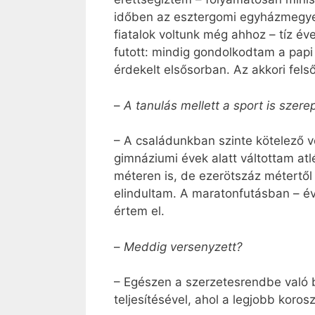
időben az esztergomi egyházmegye 
fiatalok voltunk még ahhoz – tíz év
futott: mindig gondolkodtam a papi
érdekelt elsősorban. Az akkori fel
–
A tanulás mellett a sport is szere
– A családunkban szinte kötelező v
gimnáziumi évek alatt váltottam at
méteren is, de ezerötszáz métertő
elindultam. A maratonfutásban – év
értem el.
–
Meddig versenyzett?
– Egészen a szerzetesrendbe való 
teljesítésével, ahol a legjobb koro