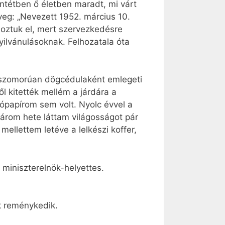
entétben ő életben maradt, mi várt
veg: „Nevezett 1952. március 10.
 hoztuk el, mert szervezkedésre
yilvánulásoknak. Felhozatala óta
v szomorúan dögcédulaként emlegeti
ől kitették mellém a járdára a
ópapírom sem volt. Nyolc évvel a
három hete láttam világosságot pár
ellettem letéve a lelkészi koffer,
 miniszterelnök-helyettes.
k reménykedik.