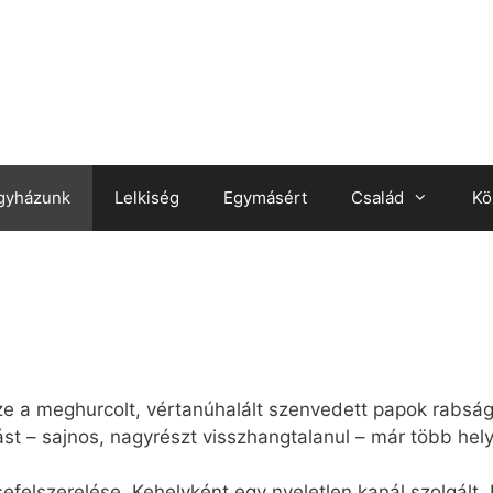
gyházunk
Lelkiség
Egymásért
Család
Kö
ssze a meghurcolt, vértanúhalált szenvedett papok rabsá
ást – sajnos, nagyrészt visszhangtalanul – már több he
efelszerelése. Kehelyként egy nyeletlen kanál szolgált.