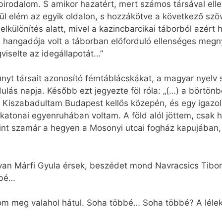
 birodalom. S amikor hazatért, mert számos társával ell
rül elém az egyik oldalon, s hozzákötve a következő szö
elkülönítés alatt, mivel a kazincbarcikai táborból azért
és hangadója volt a táborban előforduló ellenséges megn
viselte az idegállapotát…”
unyt társait azonosító fémtáblácskákat, a magyar nyel
ulás napja. Később ezt jegyezte föl róla: „(…) a börtönb
) Kiszabadultam Budapest kellős közepén, és egy igazol
 katonai egyenruhában voltam. A föld alól jöttem, csak 
int szamár a hegyen a Mosonyi utcai fogház kapujában, m
 van Márfi Gyula érsek, beszédet mond Navracsics Tibor
bbé…
om meg valahol hátul. Soha többé… Soha többé? A léle