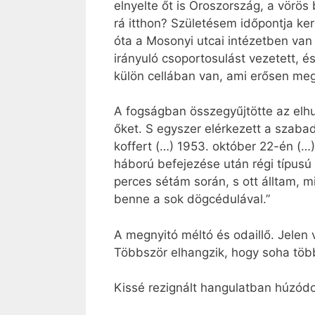
elnyelte őt is Oroszország, a vörös
rá itthon? Születésem időpontja ke
óta a Mosonyi utcai intézetben van 
irányuló csoportosulást vezetett, 
külön cellában van, ami erősen meg
A fogságban összegyűjtötte az elh
őket. S egyszer elérkezett a szabad
koffert (…) 1953. október 22-én (…
háború befejezése után régi típusú
perces sétám során, s ott álltam, m
benne a sok dögcédulával.”
A megnyitó méltó és odaillő. Jelen
Többször elhangzik, hogy soha tö
Kissé rezignált hangulatban húzód