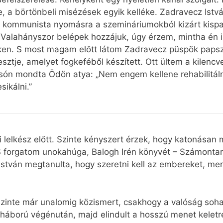
e, a börtönbeli misézések egyik kelléke. Zadravecz Istv
a kommunista nyomásra a szemináriumokból kizárt kispa
Valahányszor belépek hozzájuk, úgy érzem, mintha én is
en. S most magam előtt látom Zadravecz püspök papsze
sztje, amelyet fogkeféből készített. Ott ültem a kilencv
yosón mondta Ödön atya: „Nem engem kellene rehabilitá
sikálni.”
i lelkész előtt. Szinte kényszert érzek, hogy katonásan
 S forgatom unokahúga, Balogh Irén könyvét – Számonta
h István megtanulta, hogy szeretni kell az embereket, me
szinte már unalomig közismert, csakhogy a valóság soh
 háború végénután, majd elindult a hosszú menet keletre