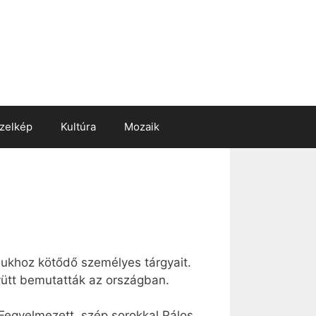
zelkép
Kultúra
Mozaik
gukhoz kötődő személyes tárgyait.
lyütt bemutatták az országban.
 Fegyelmezett, szép sorokkal Pálos