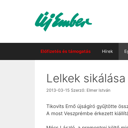
Kilépés
a
tartalomba
Előfizetés és támogatás
Hírek
E
Lelkek sikálása
2013-03-15
Szerző:
Elmer István
Tikovits Ernő újságíró gyűjtötte ö
A most Veszprémbe érkezett kiállít
Mécs László, a premontrei költő mis