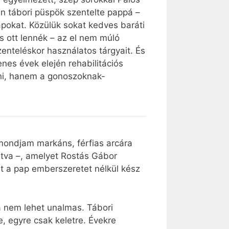
án tábori püspök szentelte pappá –
pokat. Közülük sokat kedves baráti
 ott lennék – az el nem múló
nteléskor használatos tárgyait. És
enes évek elején rehabilitációs
lni, hanem a gonoszoknak-
 mondjam markáns, férfias arcára
rtva –, amelyet Rostás Gábor
rt a pap emberszeretet nélkül kész
a nem lehet unalmas. Tábori
, egyre csak keletre. Évekre