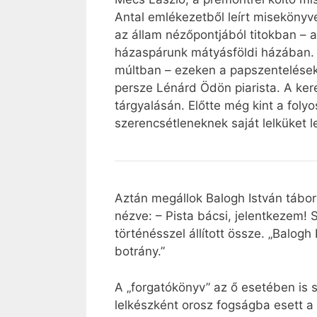
Antal emlékezetből leírt misekönyv
az állam nézőpontjából titokban – 
házaspárunk mátyásföldi házában. 
múltban – ezeken a papszentelések
persze Lénárd Ödön piarista. A kere
tárgyalásán. Előtte még kint a fol
szerencsétleneknek saját lelküket le
Aztán megállok Balogh István tábor
nézve: – Pista bácsi, jelentkezem!
történésszel állított össze. „Balog
botrány.”
A „forgatókönyv” az ő esetében is 
lelkészként orosz fogságba esett a