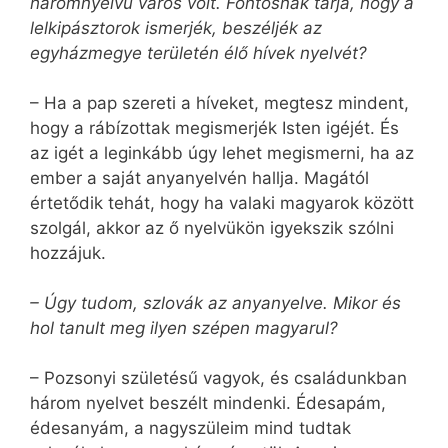
háromnyelvű város volt. Fontosnak tarja, hogy a
lelkipásztorok ismerjék, beszéljék az
egyházmegye területén élő hívek nyelvét?
– Ha a pap szereti a híveket, megtesz mindent,
hogy a rábízottak megismerjék Isten igéjét. És
az igét a leginkább úgy lehet megismerni, ha az
ember a saját anyanyelvén hallja. Magától
értetődik tehát, hogy ha valaki magyarok között
szolgál, akkor az ő nyelvükön igyekszik szólni
hozzájuk.
– Úgy tudom, szlovák az anyanyelve. Mikor és
hol tanult meg ilyen szépen magyarul?
– Pozsonyi születésű vagyok, és családunkban
három nyelvet beszélt mindenki. Édesapám,
édesanyám, a nagyszüleim mind tudtak