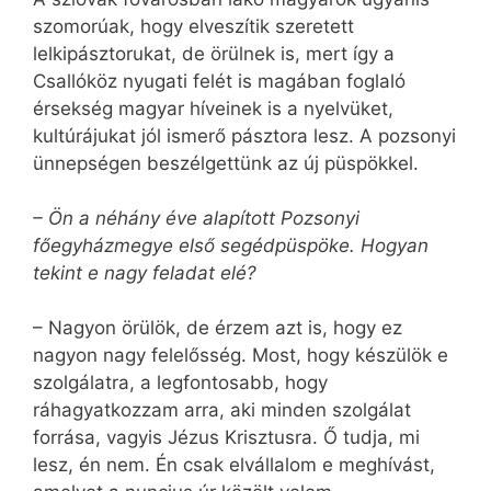
szomorúak, hogy elveszítik szeretett
lelkipásztorukat, de örülnek is, mert így a
Csallóköz nyugati felét is magában foglaló
érsekség magyar híveinek is a nyelvüket,
kultúrájukat jól ismerő pásztora lesz. A pozsonyi
ünnepségen beszélgettünk az új püspökkel.
– Ön a néhány éve alapított Pozsonyi
főegyházmegye első segédpüspöke. Hogyan
tekint e nagy feladat elé?
– Nagyon örülök, de érzem azt is, hogy ez
nagyon nagy felelősség. Most, hogy készülök e
szolgálatra, a legfontosabb, hogy
ráhagyatkozzam arra, aki minden szolgálat
forrása, vagyis Jézus Krisztusra. Ő tudja, mi
lesz, én nem. Én csak elvállalom e meghívást,