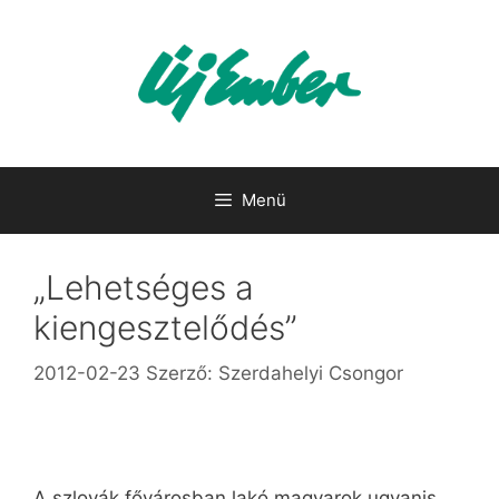
Kilépés
a
tartalomba
Menü
„Lehetséges a
kiengesztelődés”
2012-02-23
Szerző:
Szerdahelyi Csongor
A szlovák fővárosban lakó magyarok ugyanis