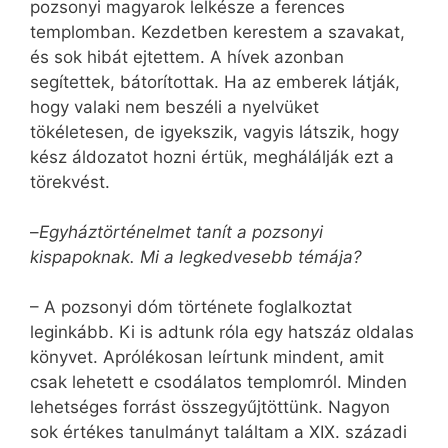
pozsonyi magyarok lelkésze a ferences
templomban. Kezdetben kerestem a szavakat,
és sok hibát ejtettem. A hívek azonban
segítettek, bátorítottak. Ha az emberek látják,
hogy valaki nem beszéli a nyelvüket
tökéletesen, de igyekszik, vagyis látszik, hogy
kész áldozatot hozni értük, meghálálják ezt a
törekvést.
–
Egyháztörténelmet tanít a pozsonyi
kispapoknak. Mi a legkedvesebb témája?
– A pozsonyi dóm története foglalkoztat
leginkább. Ki is adtunk róla egy hatszáz oldalas
könyvet. Aprólékosan leírtunk mindent, amit
csak lehetett e csodálatos templomról. Minden
lehetséges forrást összegyűjtöttünk. Nagyon
sok értékes tanulmányt találtam a XIX. századi