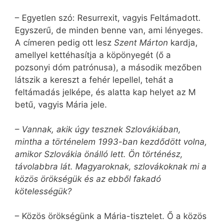
– Egyetlen szó: Resurrexit, vagyis Feltámadott.
Egyszerű, de minden benne van, ami lényeges.
A címeren pedig ott lesz
Szent Márton
kardja,
amellyel kettéhasítja a köpönyegét (ő a
pozsonyi dóm patrónusa), a második mezőben
látszik a kereszt a fehér lepellel, tehát a
feltámadás jelképe, és alatta kap helyet az M
betű, vagyis Mária jele.
– Vannak, akik úgy tesznek Szlovákiában,
mintha a történelem 1993-ban kezdődött volna,
amikor Szlovákia önálló lett. Ön történész,
távolabbra lát. Magyaroknak, szlovákoknak mi a
közös örökségük és az ebből fakadó
kötelességük?
– Közös örökségünk a Mária-tisztelet. Ő a közös