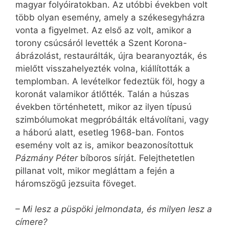
magyar folyóiratokban. Az utóbbi években volt
több olyan esemény, amely a székesegyházra
vonta a figyelmet. Az első az volt, amikor a
torony csúcsáról levették a Szent Korona-
ábrázolást, restaurálták, újra bearanyozták, és
mielőtt visszahelyezték volna, kiállították a
templomban. A levételkor fedeztük föl, hogy a
koronát valamikor átlőtték. Talán a húszas
években történhetett, mikor az ilyen típusú
szimbólumokat megpróbálták eltávolítani, vagy
a háború alatt, esetleg 1968-ban. Fontos
esemény volt az is, amikor beazonosítottuk
Pázmány Péter
bíboros sírját. Felejthetetlen
pillanat volt, mikor megláttam a fején a
háromszögű jezsuita föveget.
– Mi lesz a püspöki jelmondata, és milyen lesz a
címere?