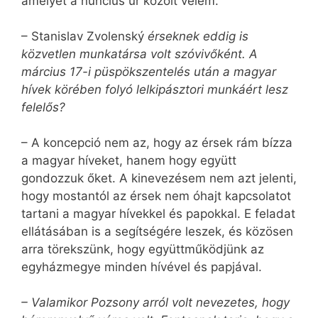
amelyet a nuncius úr közölt velem.
– Stanislav Zvolenský
érseknek eddig is
közvetlen munkatársa volt szóvivőként. A
március 17-i püspökszentelés után a magyar
hívek körében folyó lelkipásztori munkáért lesz
felelős?
– A koncepció nem az, hogy az érsek rám bízza
a magyar híveket, hanem hogy együtt
gondozzuk őket. A kinevezésem nem azt jelenti,
hogy mostantól az érsek nem óhajt kapcsolatot
tartani a magyar hívekkel és papokkal. E feladat
ellátásában is a segítségére leszek, és közösen
arra törekszünk, hogy együttműködjünk az
egyházmegye minden hívével és papjával.
– Valamikor Pozsony arról volt nevezetes, hogy