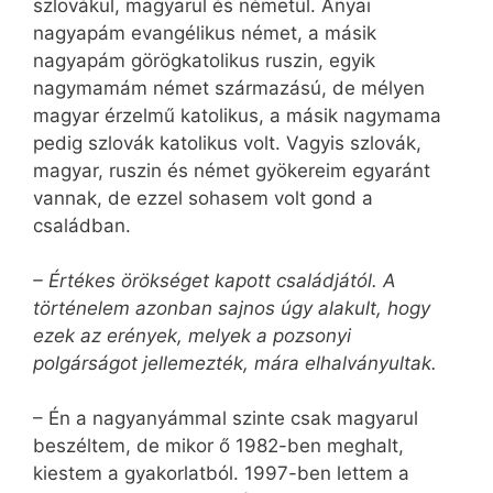
szlovákul, magyarul és németül. Anyai
nagyapám evangélikus német, a másik
nagyapám görögkatolikus ruszin, egyik
nagymamám német származású, de mélyen
magyar érzelmű katolikus, a másik nagymama
pedig szlovák katolikus volt. Vagyis szlovák,
magyar, ruszin és német gyökereim egyaránt
vannak, de ezzel sohasem volt gond a
családban.
– Értékes örökséget kapott családjától. A
történelem azonban sajnos úgy alakult, hogy
ezek az erények, melyek a pozsonyi
polgárságot jellemezték, mára elhalványultak.
– Én a nagyanyámmal szinte csak magyarul
beszéltem, de mikor ő 1982-ben meghalt,
kiestem a gyakorlatból. 1997-ben lettem a