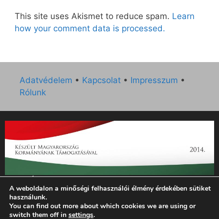
This site uses Akismet to reduce spam.
Learn
how your comment data is processed.
Adatvédelem
•
Kapcsolat
•
Impresszum
•
Rólunk
„Az Új Ember katolikus hetilap 2014. évi működésének
A weboldalon a minőségi felhasználói élmény érdekében sütiket
támogatását az EGYH-KCP-14-P-0121 sz. támogatási
használunk.
szerződés keretében 3 000 000 Ft összegben támogatta az
You can find out more about which cookies we are using or
Emberi Erőforrások Minisztériuma.”
switch them off in
settings
.