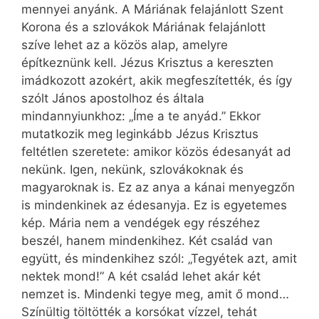
mennyei anyánk. A Máriának felajánlott Szent
Korona és a szlovákok Máriának felajánlott
szíve lehet az a közös alap, amelyre
építkeznünk kell. Jézus Krisztus a kereszten
imádkozott azokért, akik megfeszítették, és így
szólt János apostolhoz és általa
mindannyiunkhoz: „Íme a te anyád.” Ekkor
mutatkozik meg leginkább Jézus Krisztus
feltétlen szeretete: amikor közös édesanyát ad
nekünk. Igen, nekünk, szlovákoknak és
magyaroknak is. Ez az anya a kánai menyegzőn
is mindenkinek az édesanyja. Ez is egyetemes
kép. Mária nem a vendégek egy részéhez
beszél, hanem mindenkihez. Két család van
együtt, és mindenkihez szól: „Tegyétek azt, amit
nektek mond!” A két család lehet akár két
nemzet is. Mindenki tegye meg, amit ő mond…
Színültig töltötték a korsókat vízzel, tehát