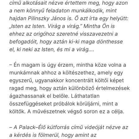
című alkotásait nézve értettem meg, hogy azon
a nem könnyű feladaton munkálkodik, mint
hajdan Pilinszky János is. Ő azt írta egy helyütt:
„Isten az Isten. Virág a virág.” Mintha Ön is
ehhez az origóhoz szeretné visszavezetni a
befogadóit, hogy aztán ki-ki maga dönthesse
el, ki neki az Isten, és mi a virág….
– Én magam is úgy érzem, mintha köze volna a
munkámnak ahhoz a költészethez, amely egy
egyszerű, ugyanakkor koncentrált költői képet
ragad meg, hogy aztán különböző értelmezések
ágazhassanak el belőle. Láthatatlan
összefüggéseket próbálok körüljárni, mint a
költők. A művészetnek végső soron ez a célja.
–
A Palack–Élő kútforrás című videóját nézve az
a kérdés is fölmerül, hogy amint az