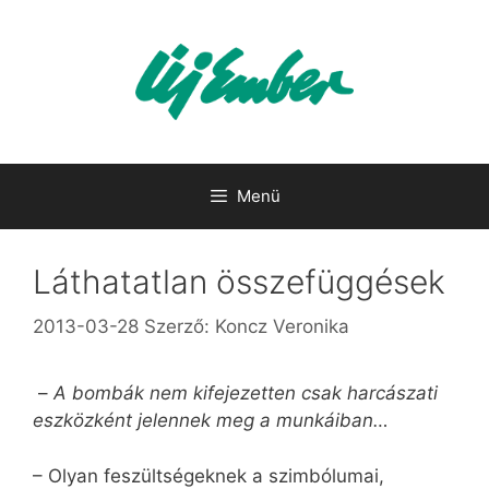
Kilépés
a
tartalomba
Menü
Láthatatlan összefüggések
2013-03-28
Szerző:
Koncz Veronika
–
A bombák nem kifejezetten csak harcászati
eszközként jelennek meg a munkáiban…
– Olyan feszültségeknek a szimbólumai,