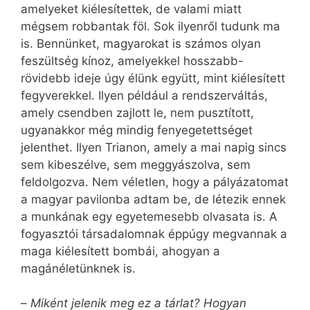
amelyeket kiélesítettek, de valami miatt
mégsem robbantak föl. Sok ilyenről tudunk ma
is. Bennünket, magyarokat is számos olyan
feszültség kínoz, amelyekkel hosszabb-
rövidebb ideje úgy élünk együtt, mint kiélesített
fegyverekkel. Ilyen például a rendszerváltás,
amely csendben zajlott le, nem pusztított,
ugyanakkor még mindig fenyegetettséget
jelenthet. Ilyen Trianon, amely a mai napig sincs
sem kibeszélve, sem meggyászolva, sem
feldolgozva. Nem véletlen, hogy a pályázatomat
a magyar pavilonba adtam be, de létezik ennek
a munkának egy egyetemesebb olvasata is. A
fogyasztói társadalomnak éppúgy megvannak a
maga kiélesített bombái, ahogyan a
magánéletünknek is.
–
Miként jelenik meg ez a tárlat? Hogyan