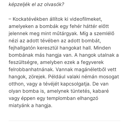
képzeljék el az olvasók?
– Kockatévékben állítok ki videofilmeket,
amelyeken a bombák egy fehér háttér előtt
jelennek meg mint műtárgyak. Míg a szemlélő
nézi az adott tévében az adott bombát,
fejhallgatón keresztül hangokat hall. Minden
bombának más hangja van. A hangok utalnak a
feszültségre, amelyben ezek a fegyverek
felrobbanhatnának. Vannak magánéletből vett
hangok, zörejek. Például valaki némán mosogat
otthon, vagy a tévéjét kapcsolgatja. De van
olyan bomba is, amelynek tüntetés, kabaré
vagy éppen egy templomban elhangzó
miatyánk a hangja.