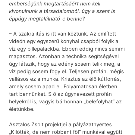
emberségünk megtartásáért nem kell
kivonulnunk a társadalomból, úgy a szent is
éppúgy megtalálható-e benne?
– A szakralitás is itt van köztünk. Az említett
videón egy egyszerű konyhai csapból folyik a
víz egy pillepalackba. Ebben eddig nincs semmi
magasztos. Azonban a technika segítségével
úgy látszik, hogy az edény sosem telik meg, a
víz pedig sosem fogy el. Teljesen profán, mégis
vallásos ez a munka. Krisztus az élő kútforrás,
amely sosem apad el. Folyamatosan életben
tart bennünket. S ő az úgynevezett profán
helyekről is, vagyis bárhonnan „belefolyhat” az
életünkbe.
Asztalos Zsolt projektjei a pályázatnyertes
„Kilőtték, de nem robbant föl” munkával együtt