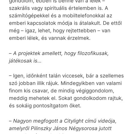
gondolom, ebben is benne van a lélek –
szakrális vagy spirituális értelemben is. A
számítógépekkel és a mobiltelefonokkal az
emberi kapcsolatok módja is átalakult. De ettől
még – igaz, lehet, hogy rejtettebben – van
emberi lélek, és vannak érzelmek.
–
A projektek amellett, hogy filozofikusak,
játékosak is…
– Igen, időnként talán viccesek, bár a szellemes
szó jobban illik rájuk. Mindegyikben van valami
finom kis csavar, de mindig végiggondolom,
meddig mehetek el. Sokat gondolkodom rajtuk,
és sokáig pontosítgatom őket.
–
Nagyon megfogott a Citylight című videója,
amelyről Pilinszky János Négysorosa jutott