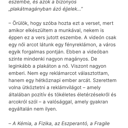
eszembe, és azok a bizonyos
„plakátmagányban ázó éjjelek…”
– Örülök, hogy szóba hozta ezt a verset, mert
amikor elkészültem a munkával, nekem is
éppen ez a vers jutott eszembe. A videón csak
egy női arcot látunk egy fényreklámon, a város
egyik forgalmas pontján. Ebben a videóban
szinte mindenki nagyon magányos. De
leginkább a plakáton a nő. Viszont nagyon
emberi. Nem egy reklámarcot választottam,
hanem egy hétköznapi ember arcát. Szerettem
volna ütköztetni a reklámvilágot – amely
általában pozitív és tökéletes életérzésekről és
arcokról szól – a valósággal, amely gyakran
egyáltalán nem ilyen.
–
A Kémia, a Fizika, az Eszperantó, a Fragile