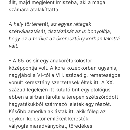
állt, majd megjelent Imiszeba, aki a maga
számára átalakíttatta.
A hely történetét, az egyes rétegek
szétválasztását, tisztázását az is bonyolítja,
hogy ez a terület az ókeresztény korban lakottá
vált.
– A 65-ös sír egy anakorétakolostor
középpontja volt. A kora középkorban ugyan­is,
nagyjából a VI-tól a VIII. századig, remeteségbe
vonult keresztény szerzetesek éltek itt. A XX.
század legelején itt kutató brit egyiptológus
ebben a sírban tárolta a terepen szétszóródott
hagyatékukból származó leletek egy részét.
Később amerikaiak ástak itt, akik főleg az
egykori kolostor emlékeit keresték:
vályogfalmaradványokat, töredékes