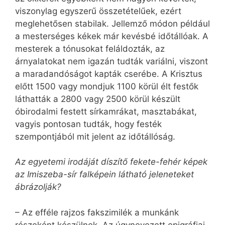
viszonylag egyszerű összetételűek, ezért
meglehetősen stabilak. Jellemző módon például
a mesterséges kékek már kevésbé időtállóak. A
mesterek a tónusokat feláldozták, az
árnyalatokat nem igazán tudták variálni, viszont
a maradandóságot kapták cserébe. A Krisztus
előtt 1500 vagy mondjuk 1100 körül élt festők
láthatták a 2800 vagy 2500 körül készült
óbirodalmi festett sírkamrákat, masztabákat,
vagyis pontosan tudták, hogy festék
szempontjából mit jelent az időtállóság.
Az egyetemi irodáját díszítő fekete-fehér képek
az Imiszeba-sír falképein látható jeleneteket
ábrázolják?
– Az efféle rajzos fakszimilék a munkánk
részeként készülnek. Az úgynevezett epigráfiai