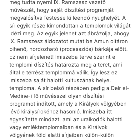
meg tudta nyerni IX. Ramszesz vezető
művészét, hogy saját díszítési programját
megvalósítva festesse ki leendő nyughelyét. A
sír egyik része kimondottan a templomok világát
idézi meg. Az egyik jelenet azt ábrázolja, ahogy
IX. Ramszesz áldozatot mutat be Amun oltáron
pihenő, hordozható (processziós) bárkája előtt.
Ez nem sírjelenet! Imiszeba terve szerint e
templomi díszítés határozta meg a teret, ami
által e térrész templommá válik. Így lesz ez
Imiszeba saját halotti kultuszának helye,
temploma. A sír belső részében pedig a Deir el-
Medine-i fő művésszel olyan díszítési
programot indított, amely a Királyok völgyében
lévő királysírokéhoz hasonló. Imiszeba itt
egyesítette mindazt, ami az uralkodók halotti
vagy emléktemplomaiban és a Királyok
völgyének föld alatti sírjaiban külön-külön