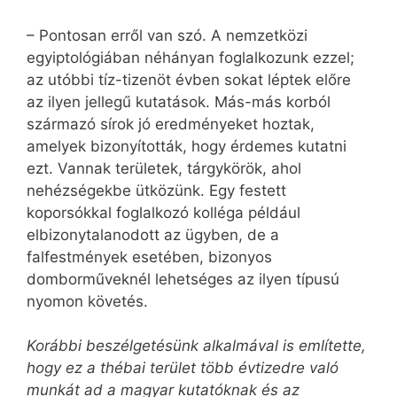
– Pontosan erről van szó. A nemzetközi
egyiptológiában néhányan foglalkozunk ezzel;
az utóbbi tíz-tizenöt évben sokat léptek előre
az ilyen jellegű kutatások. Más-más korból
származó sírok jó eredményeket hoztak,
amelyek bizonyították, hogy érdemes kutatni
ezt. Vannak területek, tárgykörök, ahol
nehézségekbe ütközünk. Egy festett
koporsókkal foglalkozó kolléga például
elbizonytalanodott az ügyben, de a
falfestmények esetében, bizonyos
domborműveknél lehetséges az ilyen típusú
nyomon követés.
Korábbi beszélgetésünk alkalmával is említette,
hogy ez a thébai terület több évtizedre való
munkát ad a magyar kutatóknak és az