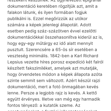
dokumentáció keretében rögzítjük azt, amit a
falakon látunk, és ilyen formában fogjuk
publikálni is. Ezzel megőrizzük az utókor
számára a képek jelenlegi állapotát. Adott
esetben pedig száz-százötven évvel ezelőtti
dokumentációkkal összehasonlítva kiderül az is,
hogy egy-egy műtárgy ez idő alatt mennyit
pusztult. Szerencsére a 65-ös sír esetében a
veszteség minimális. 1842-ben a Karl Richard
Lepsius vezette híres porosz expedíció két falról
készített fakszimiléket, amelyek azt mutatják,
hogy örvendetes módon a képek állapota azóta
szinte semmit sem változott. Azért készül rajzi
dokumentáció, mert a fotó önmagában kevés
lenne. Persze a legjobb rajz is kevés. A kettő
együtt érvényes. Illetve van még egy harmadik
fontos tényező: a kutatók szeme. Az