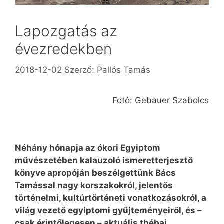
Lapozgatás az
évezredekben
2018-12-02
Szerző:
Pallós Tamás
Fotó: Gebauer Szabolcs
Néhány hónapja az ókori Egyiptom
művészetében kalauzoló ismeretterjesztő
könyve apropóján beszélgettünk Bács
Tamással nagy korszakokról, jelentős
történelmi, kultúrtörténeti vonatkozásokról, a
világ vezető egyiptomi gyűjteményeiről, és –
csak érintőlegesen – aktuális thébai