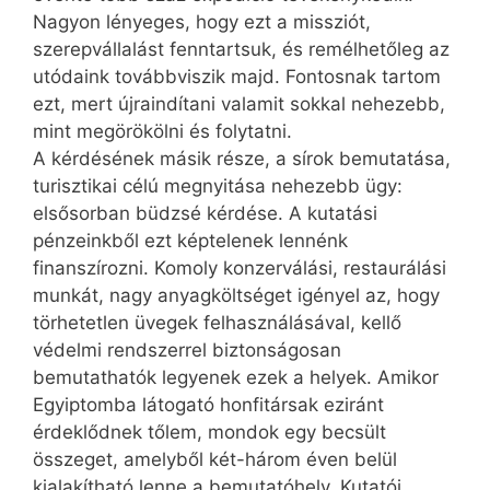
Nagyon lényeges, hogy ezt a missziót,
szerepvállalást fenntartsuk, és remélhetőleg az
utódaink továbbviszik majd. Fontosnak tartom
ezt, mert újraindítani valamit sokkal nehezebb,
mint megörökölni és folytatni.
A kérdésének másik része, a sírok bemutatása,
turisztikai célú megnyitása nehezebb ügy:
elsősorban büdzsé kérdése. A kutatási
pénzeinkből ezt képtelenek lennénk
finanszírozni. Komoly konzerválási, restaurálási
munkát, nagy anyagköltséget igényel az, hogy
törhetetlen üvegek felhasználásával, kellő
védelmi rendszerrel biztonságosan
bemutathatók legyenek ezek a helyek. Amikor
Egyiptomba látogató honfitársak eziránt
érdeklődnek tőlem, mondok egy becsült
összeget, amelyből két-három éven belül
kialakítható lenne a bemutatóhely. Kutatói