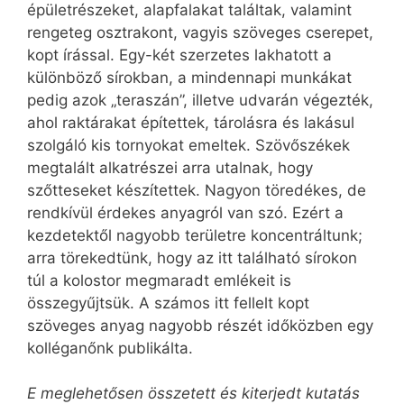
épületrészeket, alapfalakat találtak, valamint
rengeteg osztrakont, vagyis szöveges cserepet,
kopt írással. Egy-két szerzetes lakhatott a
különböző sírokban, a mindennapi munkákat
pedig azok „teraszán”, illetve udvarán végezték,
ahol raktárakat építettek, tárolásra és lakásul
szolgáló kis tornyokat emeltek. Szövőszékek
megtalált alkatrészei arra utalnak, hogy
szőtteseket készítettek. Nagyon töredékes, de
rendkívül érdekes anyagról van szó. Ezért a
kezdetektől nagyobb területre koncentráltunk;
arra törekedtünk, hogy az itt található sírokon
túl a kolostor megmaradt emlékeit is
összegyűjtsük. A számos itt fellelt kopt
szöveges anyag nagyobb részét időközben egy
kolléganőnk publikálta.
E meglehetősen összetett és kiterjedt kutatás