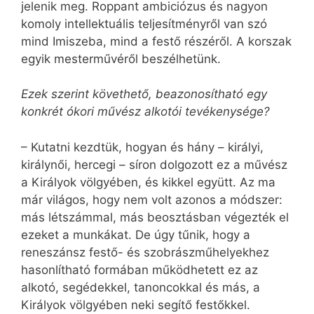
jelenik meg. Roppant ambiciózus és nagyon
komoly intellektuális teljesítményről van szó
mind Imiszeba, mind a festő részéről. A korszak
egyik mesterművéről beszélhetünk.
Ezek szerint követhető, beazonosítható egy
konkrét ókori művész alkotói tevékenysége?
– Kutatni kezdtük, hogyan és hány – királyi,
királynői, hercegi – síron dolgozott ez a művész
a Királyok völgyében, és kikkel együtt. Az ma
már világos, hogy nem volt azonos a módszer:
más létszámmal, más beosztásban végezték el
ezeket a munkákat. De úgy tűnik, hogy a
reneszánsz festő- és szobrászműhelyekhez
hasonlítható formában működhetett ez az
alkotó, segédekkel, tanoncokkal és más, a
Királyok völgyében neki segítő festőkkel.