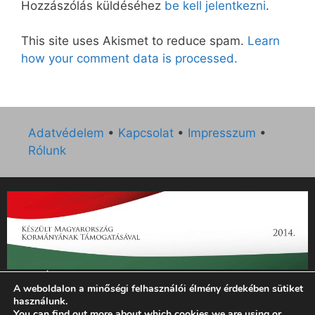
Hozzászólás küldéséhez
be kell jelentkezni
.
This site uses Akismet to reduce spam.
Learn
how your comment data is processed.
Adatvédelem
•
Kapcsolat
•
Impresszum
•
Rólunk
„Az Új Ember katolikus hetilap 2014. évi működésének
A weboldalon a minőségi felhasználói élmény érdekében sütiket
támogatását az EGYH-KCP-14-P-0121 sz. támogatási
használunk.
szerződés keretében 3 000 000 Ft összegben támogatta az
You can find out more about which cookies we are using or