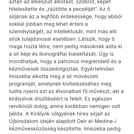
aztán az elkészült alkotást, szobrot, képet
hitelesítette és „ráütötte a pecsétjét”. Az ő
sírjának az a legfőbb érdekessége, hogy abból
sokkal jobban meg lehet érteni a
személyiségét, az intellektusát, mint más elit
sírok tulajdonosai esetében. Látszik, hogy ő
maga hozta létre, nem pedig másoknak adta ki
a sír képi és ikonográfiai kialakítását. Úgy is
mondhatjuk, hogy a patrónus megrendelő és a
kézművesek összedolgoztak. Egyértelműen
Imiszeba alkotta meg a sír művészeti
programját, amelynek kivitelezéséhez meg
tudta nyerni azt az élvonalbeli fő művészt, aki a
királysírok díszítéséért is felelt. Ez egészen
rendkívüli dolog, amire korábban nemigen volt
példa. A Királyok völgyének híres sírjait az
Újbirodalom idején alapított Deir el-Medine-i
kézművesközösség készítette. Imiszeba pedig