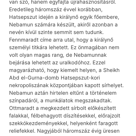
van szó, hanem egyfajta újrahasznosításról.
Eredetileg háromszáz évvel korábban,
Hatsepszut idején a királynő egyik főembere,
Nebamun számára készült, akiről azonban a
nevén kívül szinte semmit sem tudunk.
Fennmaradt címe arra utal, hogy a királynő
személyi titkára lehetett. Ez önmagában nem
volt olyan magas rang, de Nebamunnak
bejárása lehetett az uralkodóhoz. Ezzel
magyarázható, hogy kiemelt helyen, a Sheikh
Abd el-Gurna-domb Hatsepszut-kori
nekropoliszának központjában kapott sírhelyet.
Nebamun aztán hirtelen eltűnt a történelem
színpadáról, a munkálatok megszakadtak.
Ottmaradt a megkezdett sírbolt előkészített
falakkal, félbehagyott díszítésekkel, előrajzolt
szekkó­kez­deményekkel, helyenként faragott
reliefekkel. Nagyjából háromszáz évig üresen