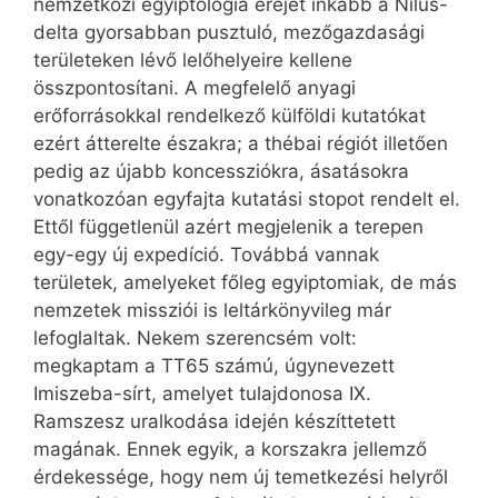
nemzetközi egyiptológia erejét inkább a Nílus-
delta gyorsabban pusztuló, mezőgazdasági
területeken lévő lelőhelyeire kellene
összpontosítani. A megfelelő anyagi
erőforrásokkal rendelkező külföldi kutatókat
ezért átterelte északra; a thébai régiót illetően
pedig az újabb koncessziókra, ásatásokra
vonatkozóan egyfajta kutatási stopot rendelt el.
Ettől függetlenül azért megjelenik a terepen
egy-egy új expedíció. Továbbá vannak
területek, amelyeket főleg egyiptomiak, de más
nemzetek missziói is leltárkönyvileg már
lefoglaltak. Nekem szerencsém volt:
megkaptam a TT65 számú, úgynevezett
Imiszeba-sírt, amelyet tulajdonosa IX.
Ramszesz uralkodása idején készíttetett
magának. Ennek egyik, a korszakra jellemző
érdekessége, hogy nem új temetkezési helyről