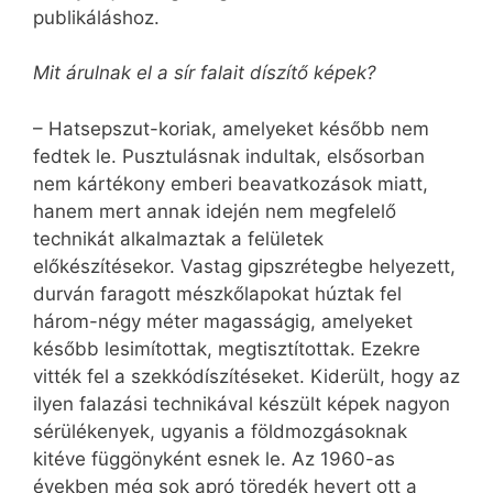
publikáláshoz.
Mit árulnak el a sír falait díszítő képek?
– Hatsepszut-koriak, amelyeket később nem
fedtek le. Pusztulásnak indultak, elsősorban
nem kártékony emberi beavatkozások miatt,
hanem mert annak idején nem megfelelő
technikát alkalmaztak a felületek
előkészítésekor. Vastag gipszrétegbe helyezett,
durván faragott mészkőlapokat húztak fel
három-négy méter magasságig, amelyeket
később lesimítottak, megtisztítottak. Ezekre
vitték fel a szekkó­dí­szí­téseket. Kiderült, hogy az
ilyen falazási technikával készült képek nagyon
sérülékenyek, ugyanis a földmozgásoknak
kitéve függönyként esnek le. Az 1960-as
években még sok apró töredék hevert ott a