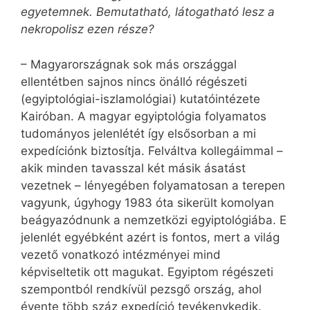
egyetemnek. Bemutatható, látogatható lesz a
nekropolisz ezen része?
– Magyarországnak sok más országgal
ellentétben sajnos nincs önálló régészeti
(egyiptológiai-iszlamológiai) kutatóintézete
Kairóban. A magyar egyiptológia folyamatos
tudományos jelenlétét így elsősorban a mi
expedíciónk biztosítja. Felváltva kollegáimmal –
akik minden tavasszal két másik ásatást
vezetnek – lényegében folyamatosan a terepen
vagyunk, úgyhogy 1983 óta sikerült komolyan
beágyazódnunk a nemzetközi egyiptológiába. E
jelenlét egyébként azért is fontos, mert a világ
vezető vonatkozó intézményei mind
képviseltetik ott magukat. Egyiptom régészeti
szempontból rendkívül pezsgő ország, ahol
évente több száz expedíció tevékenykedik.