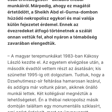
munkáiról. Márpedig, ahogy ez magától
értetődött, a Sheikh Abd el-Gurna-dombon
húzódó nekropolisz egykori és mai valója
külön fejezetet érdemel. Ennek az
évezredeket átfogó történetnek a szálát
onnan vettük fel, ahol nyáron a témabőség
zavarában elengedtük.
– A magyar terepmunkákat 1983-ban Kákosy
László kezdte el. Az egyetem elvégzése után, a
második évadtól vettem részt az ásatásán; kis
szünettel 1995-ig ott dolgoztam. Tudtuk, hogy a
Dzsehutimesz-sír feltárása hamarosan lezárul,
és addigra már voltunk páran, akiknek önálló
munkái lettek. Két kollégával megnéztük a
lehetőségeket. Én a thébai nekropolisz másik
dombján találtam egy monumentális sziklasírt,