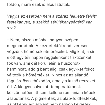
földön, mára ezek is elpusztultak.
Vagyis ez esetben nem a száraz felületre felvitt
festékanyag, a szekkó sérülékenységéről van
szó?
– Nem, hiszen máshol nagyon szépen
megmaradtak. A kezdetektől rendszeresen
végzünk hőmérsékletméréseket. Míg kint, a sír
előtt egy téli napon reggelenként tíz-tizenkét
fok van, ami dél körül eléri a huszonöt-
harmincat, addig bent alig, csak egy-két fokot
változik a hőmérséklet. Nincs az az állandó
tágulás-összehúzódás, amely a külső részeket
éri. A kiegyensúlyozott temperatúrának
köszönhetően itt sem kellene romlania a képek
állapotának. A pigmentek, az alap-földfestékek,
az okkerek egyébként nem nagyon kevertek,