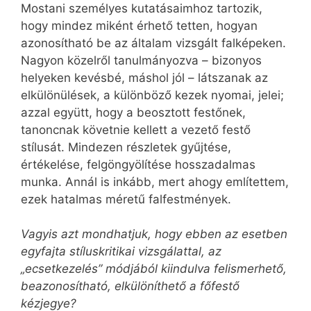
Mostani személyes kutatásaimhoz tartozik,
hogy mindez miként érhető tetten, hogyan
azonosítható be az általam vizsgált falképeken.
Nagyon közelről tanulmányozva – bizonyos
helyeken kevésbé, máshol jól – látszanak az
elkülönülések, a különböző kezek nyomai, jelei;
azzal együtt, hogy a beosztott festőnek,
tanoncnak követnie kellett a vezető festő
stílusát. Mindezen részletek gyűjtése,
értékelése, felgöngyölítése hosszadalmas
munka. Annál is inkább, mert ahogy említettem,
ezek hatalmas méretű falfestmények.
Vagyis azt mondhatjuk, hogy ebben az esetben
egyfajta stíluskritikai vizsgálattal, az
„ecsetkezelés” módjából kiindulva felismerhető,
beazonosítható, elkülöníthető a főfestő
kézjegye?