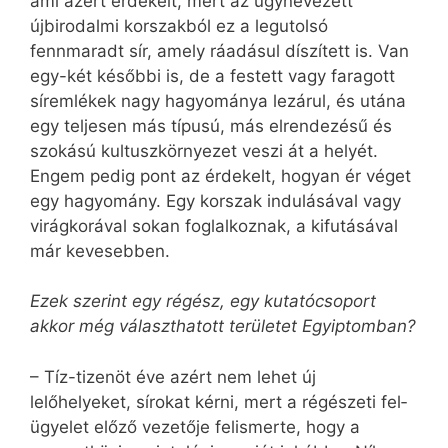
ami azért érdekelt, mert az úgynevezett
újbirodalmi korszakból ez a legutolsó
fennmaradt sír, amely ráadásul díszített is. Van
egy-két későbbi is, de a festett vagy faragott
síremlékek nagy hagyománya lezárul, és utána
egy teljesen más típusú, más elrendezésű és
szokású kultuszkörnyezet veszi át a helyét.
Engem pedig pont az érdekelt, hogyan ér véget
egy hagyomány. Egy korszak indulásával vagy
virágkorával sokan foglalkoznak, a kifutásával
már kevesebben.
Ezek szerint egy régész, egy kutatócsoport
akkor még választhatott területet Egyiptomban?
– Tíz-tizenöt éve azért nem lehet új
lelőhelyeket, sírokat kérni, mert a régészeti fel­
ügyelet előző vezetője felismerte, hogy a