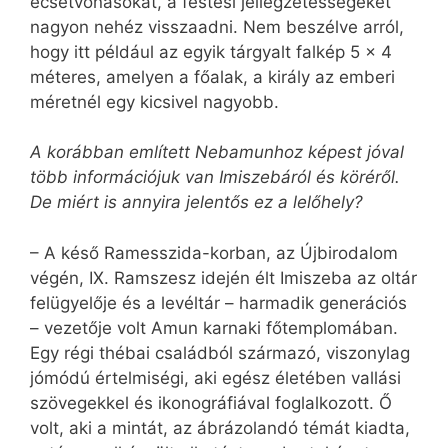
ecsetvonásokat, a festési jellegzetességeket
nagyon nehéz visszaadni. Nem beszélve arról,
hogy itt például az egyik tárgyalt falkép 5 x 4
méteres, amelyen a főalak, a király az emberi
méretnél egy kicsivel nagyobb.
A korábban említett Nebamunhoz képest jóval
több információjuk van Imiszebáról és köréről.
De miért is annyira jelentős ez a lelőhely?
– A késő Ramesszida-korban, az Újbirodalom
végén, IX. Ramszesz idején élt Imi­szeba az oltár
felügyelője és a levéltár – harmadik generációs
– vezetője volt Amun karnaki főtemplomában.
Egy régi thébai családból származó, viszonylag
jómódú értelmiségi, aki egész életében vallási
szövegekkel és ikonográfiával foglalkozott. Ő
volt, aki a mintát, az ábrázolandó témát kiadta,