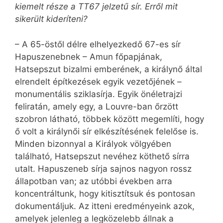
kiemelt része a TT67 jelzetű sír. Erről mit
sikerült kideríteni?
– A 65-östől délre elhelyezkedő 67-es sír
Hapuszenebnek – Amun főpapjának,
Hatsepszut bizalmi emberének, a királynő által
elrendelt építkezések egyik vezetőjének –
monumentális sziklasírja. Egyik önéletrajzi
feliratán, amely egy, a Louvre-ban őrzött
szobron látható, többek között megemlíti, hogy
ő volt a királynői sír elkészítésének felelőse is.
Minden bizonnyal a Királyok völgyében
található, Hatsepszut nevéhez köthető sírra
utalt. Hapuszeneb sírja sajnos nagyon rossz
állapotban van; az utóbbi években arra
koncentráltunk, hogy kitisztítsuk és pontosan
dokumentáljuk. Az itteni eredményeink azok,
amelyek jelenleg a legközelebb állnak a