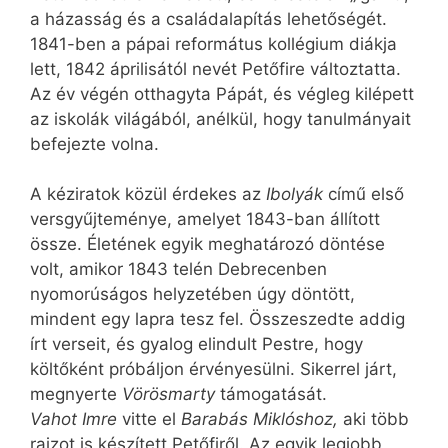
a házasság és a családalapítás lehetőségét.
1841-ben a pápai református kollégium diákja
lett, 1842 áprilisától nevét Petőfire változtatta.
Az év végén otthagyta Pápát, és végleg kilépett
az iskolák világából, anélkül, hogy tanulmányait
befejezte volna.
A kéziratok közül érdekes az
Ibolyák
című első
versgyűjteménye, amelyet 1843-ban állított
össze. Életének egyik meghatározó döntése
volt, amikor 1843 telén Debrecenben
nyomorúságos helyzetében úgy döntött,
mindent egy lapra tesz fel. Összeszedte addig
írt verseit, és gyalog elindult Pestre, hogy
költőként próbáljon érvényesülni. Sikerrel járt,
megnyerte
Vörösmarty
támogatását.
Vahot Imre
vitte el
Barabás Miklóshoz,
aki több
rajzot is készített Petőfiről. Az egyik legjobb