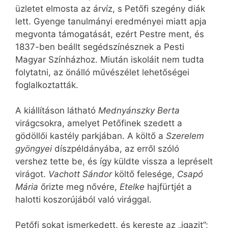
üzletet elmosta az árvíz, s Petőfi szegény diák
lett. Gyenge tanulmányi eredményei miatt apja
megvonta támogatását, ezért Pestre ment, és
1837-ben beállt segédszínésznek a Pesti
Magyar Színházhoz. Miután iskoláit nem tudta
folytatni, az önálló művészélet lehetőségei
foglalkoztatták.
A kiállításon látható
Mednyánszky Berta
virágcsokra, amelyet Petőfinek szedett a
gödöllői kastély parkjában. A költő a
Szerelem
gyöngyei
díszpéldányába, az erről szóló
vershez tette be, és így küldte vissza a lepréselt
virágot.
Vachott Sándor
költő felesége,
Csapó
Mária
őrizte meg nővére,
Etelke
hajfürtjét a
halotti koszorújából való virággal.
Petőfi sokat ismerkedett, és kereste az „igazit”;