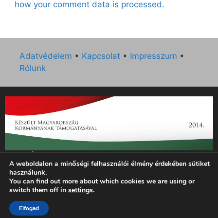
how your comment data is processed.
Adatvédelem
•
Kapcsolat
•
Impresszum
•
Rólunk
„Az Új Ember katolikus hetilap 2014. évi működésének
A weboldalon a minőségi felhasználói élmény érdekében sütiket
támogatását az EGYH-KCP-14-P-0121 sz. támogatási
használunk.
szerződés keretében 3 000 000 Ft összegben támogatta az
You can find out more about which cookies we are using or
Emberi Erőforrások Minisztériuma.”
switch them off in
settings
.
Elfogad
© 2026 Magyar Kurír - Új Ember
• Készült
GeneratePress