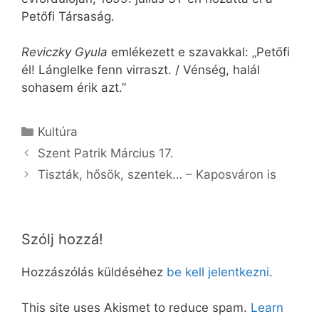
Petőfi Társaság.
Reviczky Gyula
emlékezett e szavakkal: „Petőfi
él! Lánglelke fenn virraszt. / Vénség, halál
sohasem érik azt.”
Kategória
Kultúra
Szent Patrik Március 17.
Tiszták, hősök, szentek… – Kaposváron is
Szólj hozzá!
Hozzászólás küldéséhez
be kell jelentkezni
.
This site uses Akismet to reduce spam.
Learn