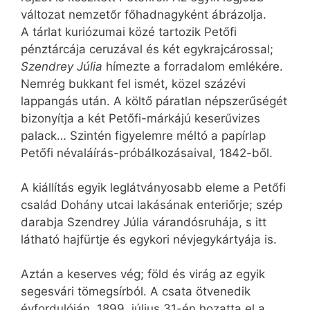
változat nemzetőr főhadnagyként ábrázolja.
A tárlat kuriózumai közé tartozik Petőfi
pénztárcája ceruzával és két egykrajcárossal;
Szendrey Júlia
hímezte a forradalom emlékére.
Nemrég bukkant fel ismét, közel százévi
lappangás után. A költő páratlan népszerűségét
bizonyítja a két Petőfi-márkájú keserűvizes
palack… Szintén figyelemre méltó a papírlap
Petőfi névaláírás-próbálkozásaival, 1842-ből.
A kiállítás egyik leglátványosabb eleme a Petőfi
család Dohány utcai lakásának enteriőrje; szép
darabja Szendrey Júlia várandósruhája, s itt
látható hajfürtje és egykori névjegykártyája is.
Aztán a keserves vég; föld és virág az egyik
segesvári tömegsírból. A csata ötvenedik
évfordulóján, 1899. július 31-én hozatta el a