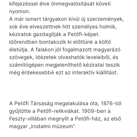
kifejezéssel élve önmegvalósítását követi
nyomon.
A már ismert tárgyakon kívül új szerzemények,
sok éve elveszettnek hitt személyes holmik,
kéziratok gazdagítják a Petőfi-képet.
Időrendben bontakozik ki előttünk a költő
életútja. A falakon jól fogalmazott magyarázó
szövegek, idézetek olvashatók leveleiből, és
számítógépen megjeleníthető kéziratai teszik
még érdekesebbé ezt az interaktív kiállítást.
A Petőfi Társaság megalakulása óta, 1876-tól
gyűjtötte a Petőfi-relikviákat. 1909-ben a
Feszty-villában megnyílt a Petőfi-ház, az első
magyar „irodalmi múzeum”.