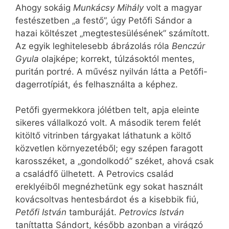
Ahogy sokáig
Munkácsy Mihály
volt a magyar
festészetben „a festő”, úgy Petőfi Sándor a
hazai költészet „megtestesülésének” számított.
Az egyik leghitelesebb ábrázolás róla
Benczúr
Gyula
olajképe; korrekt, túlzásoktól mentes,
puritán portré. A művész nyilván látta a Petőfi-
dagerrotípiát, és felhasználta a képhez.
Petőfi gyermekkora jólétben telt, apja eleinte
sikeres vállalkozó volt. A második terem felét
kitöltő vitrinben tárgyakat láthatunk a költő
közvetlen környezetéből; egy szépen faragott
karosszéket, a „gondolkodó” széket, ahová csak
a családfő ülhetett. A Petrovics család
ereklyéiből megnézhetünk egy sokat használt
kovácsoltvas hentesbárdot és a kisebbik fiú,
Petőfi István
tamburáját.
Petrovics István
taníttatta Sándort, később azonban a virágzó