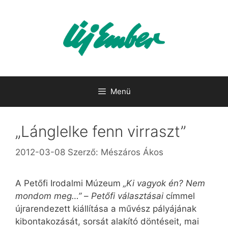
Kilépés
a
tartalomba
Menü
„Lánglelke fenn virraszt”
2012-03-08
Szerző:
Mészáros Ákos
A Petőfi Irodalmi Múzeum
„Ki vagyok én? Nem
mondom meg…”
–
Petőfi választásai
címmel
újrarendezett kiállítása a művész pályájának
kibontakozását, sorsát alakító döntéseit, mai