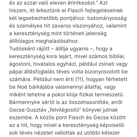
és az azzal való eleven érintkezést.” Azt
hiszem, itt érkeztünk el Flasch fejtegetéseinek
két legsebezhetőbb pontjához: tudományosság
és személyes hit zavaros viszonyához, valamint
a kereszténység mint történeti jelenség
állítólagos meghaladásához.
Tudósként rájött – állítja ugyanis –, hogy a
kereszténység kora lejárt, mivel számos bibliai,
ágostoni, hivatalos egyházi, például zsinati vagy
pápai állásfoglalás téves volta bizonyosodott be
számára. Például nem érti (?!), hogyan férhetett
be Noé bárkájába valamennyi állatfaj, vagy
miként lehetne a pokol kínja fizikai természetű.
Bármennyire sértő is az összehasonlítás, erről
Gecse Gusztáv „felvilágosító” könyvei jutnak
eszembe. A közös pont Flasch és Gecse között
az a hit, hogy mivel a kereszténység képviselői
sok téves nézetet vallottak az utóbbi kétezer