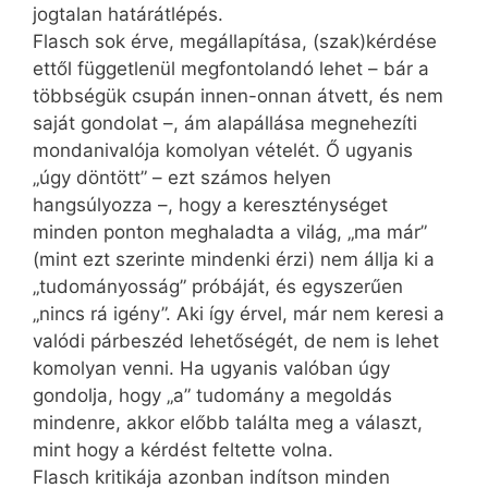
jogtalan határátlépés.
Flasch sok érve, megállapítása, (szak)kérdése
ettől függetlenül megfontolandó lehet – bár a
többségük csupán innen-onnan átvett, és nem
saját gondolat –, ám alapállása megnehezíti
mondanivalója komolyan vételét. Ő ugyanis
„úgy döntött” – ezt számos helyen
hangsúlyozza –, hogy a kereszténységet
minden ponton meghaladta a világ, „ma már”
(mint ezt szerinte mindenki érzi) nem állja ki a
„tudományosság” próbáját, és egyszerűen
„nincs rá igény”. Aki így érvel, már nem keresi a
valódi párbeszéd lehetőségét, de nem is lehet
komolyan venni. Ha ugyanis valóban úgy
gondolja, hogy „a” tudomány a megoldás
mindenre, akkor előbb találta meg a választ,
mint hogy a kérdést feltette volna.
Flasch kritikája azonban indítson minden