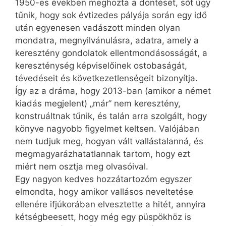
1950-es években meghozta a döntését, sőt úgy
tűnik, hogy sok évtizedes pályája során egy idő
után egyenesen vadászott minden olyan
mondatra, megnyilvánulásra, adatra, amely a
keresztény gondolatok ellentmondásosságát, a
kereszténység képviselőinek ostobaságát,
tévedéseit és következetlenségeit bizonyítja.
Így az a dráma, hogy 2013-ban (amikor a német
kiadás megjelent) „már” nem keresztény,
konstruáltnak tűnik, és talán arra szolgált, hogy
könyve nagyobb figyelmet keltsen. Valójában
nem tudjuk meg, hogyan vált vallástalanná, és
megmagyarázhatatlannak tartom, hogy ezt
miért nem osztja meg olvasóival.
Egy nagyon kedves hozzátartozóm egyszer
elmondta, hogy amikor vallásos neveltetése
ellenére ifjúkorában elvesztette a hitét, annyira
kétségbeesett, hogy még egy püspökhöz is