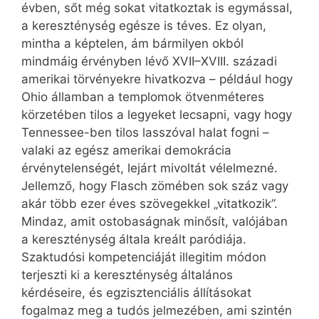
évben, sőt még sokat vitatkoztak is egymással,
a kereszténység egésze is téves. Ez olyan,
mintha a képtelen, ám bármilyen okból
mindmáig érvényben lévő XVII–XVIII. századi
amerikai törvényekre hivatkozva – például hogy
Ohio államban a templomok ötvenméteres
körzetében tilos a legyeket lecsapni, vagy hogy
Tennessee-ben tilos lasszóval halat fogni –
valaki az egész amerikai demokrácia
érvénytelenségét, lejárt mivoltát vélelmezné.
Jellemző, hogy Flasch zömében sok száz vagy
akár több ezer éves szövegekkel „vitatkozik”.
Mindaz, amit ostobaságnak minősít, valójában
a kereszténység általa kreált paródiája.
Szaktudósi kompetenciáját illegitim módon
terjeszti ki a kereszténység általános
kérdéseire, és egzisztenciális állításokat
fogalmaz meg a tudós jelmezében, ami szintén