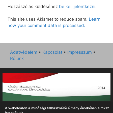
Hozzászólás küldéséhez
be kell jelentkezni
.
This site uses Akismet to reduce spam.
Learn
how your comment data is processed.
Adatvédelem
•
Kapcsolat
•
Impresszum
•
Rólunk
„Az Új Ember katolikus hetilap 2014. évi működésének
A weboldalon a minőségi felhasználói élmény érdekében sütiket
támogatását az EGYH-KCP-14-P-0121 sz. támogatási
használunk.