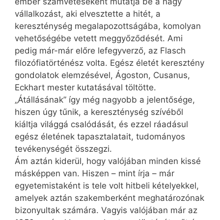
ember számvetéseként mutatja be a nagy
vállalkozást, aki elvesztette a hitét, a
kereszténység megalapozottságába, komolyan
vehetőségébe vetett meggyőződését. Ami
pedig már-már előre lefegyverző, az Flasch
filozófiatörténész volta. Egész életét keresztény
gondolatok elemzésével, Ágoston, Cusanus,
Eckhart mester kutatásával töltötte.
„Átállásának” így még nagyobb a jelentősége,
hiszen úgy tűnik, a kereszténység szívéből
kiáltja világgá csalódását, és ezzel ráadásul
egész életének tapasztalatait, tudományos
tevékenységét összegzi.
Ám aztán kiderül, hogy valójában minden kissé
másképpen van. Hiszen – mint írja – már
egyetemistaként is tele volt hitbeli kételyekkel,
amelyek aztán szakemberként meghatározónak
bizonyultak számára. Vagyis valójában már az