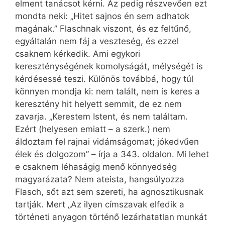
elment tanácsot kérni. Az pedig részvevően ezt
mondta neki: „Hitet sajnos én sem adhatok
magának.” Flaschnak viszont, és ez feltűnő,
egyáltalán nem fáj a veszteség, és ezzel
csaknem kérkedik. Ami egykori
kereszténységének komolyságát, mélységét is
kérdésessé teszi. Különös továbbá, hogy túl
könnyen mondja ki: nem talált, nem is keres a
keresztény hit helyett semmit, de ez nem
zavarja. „Kerestem Istent, és nem találtam.
Ezért (helyesen emiatt – a szerk.) nem
áldoztam fel rajnai vidámságomat; jókedvűen
élek és dolgozom” – írja a 343. oldalon. Mi lehet
e csaknem léhaságig menő könnyedség
magyarázata? Nem ateista, hangsúlyozza
Flasch, sőt azt sem szereti, ha agnosztikusnak
tartják. Mert „Az ilyen címszavak elfedik a
történeti anyagon történő lezárhatatlan munkát