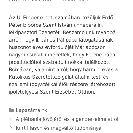
Az Új Ember e heti számában közöljük Erdő
Péter bíboros Szent István ünnepére írt
lelkipásztori üzenetét. Beszámolunk továbbá
arról, hogy II. János Pál pápa látogatásának
huszonöt éves évfordulóját Máriapócson
nagybúcsúval ünnepelték, hogy Ferenc pápa
prostitúcióból szabadult nőkkel találkozott
Rómában, valamint arról, hogy harmincéves a
Katolikus Szeretetszolgálat által a testi és
szellemi fogyatékkal élők részére létrehozott
ipolytölgyesi Szent Erzsébet Otthon.
Kategória
Lapszámaink
A plébánia jövőjéről és a gender-elméletről
Kurt Flasch és megváltó tudománya