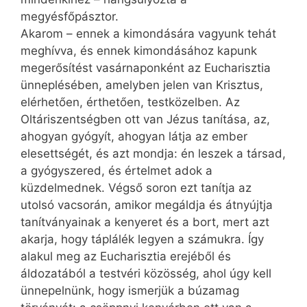
megyésfőpásztor.
Akarom – ennek a kimondására vagyunk tehát
meghívva, és ennek kimondásához kapunk
megerősítést vasárnaponként az Eucharisztia
ünneplésében, amelyben jelen van Krisztus,
elérhetően, érthetően, testközelben. Az
Oltáriszentségben ott van Jézus tanítása, az,
ahogyan gyógyít, ahogyan látja az ember
elesettségét, és azt mondja: én leszek a társad,
a gyógyszered, és értelmet adok a
küzdelmednek. Végső soron ezt tanítja az
utolsó vacsorán, amikor megáldja és átnyújtja
tanítványainak a kenyeret és a bort, mert azt
akarja, hogy táplálék legyen a számukra. Így
alakul meg az Eucharisztia erejéből és
áldozatából a testvéri közösség, ahol úgy kell
ünnepelnünk, hogy ismerjük a búzamag