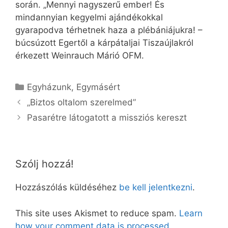
során. „Mennyi nagyszerű ember! És
mindannyian kegyelmi ajándékokkal
gyarapodva térhetnek haza a plébániájukra! –
búcsúzott Egertől a kárpátaljai Tisza­új­lakról
érkezett Wein­rauch Márió OFM.
Kategória
Egyházunk
,
Egymásért
„Biztos oltalom szerelmed”
Pasarétre látogatott a missziós kereszt
Szólj hozzá!
Hozzászólás küldéséhez
be kell jelentkezni
.
This site uses Akismet to reduce spam.
Learn
how your comment data is processed.