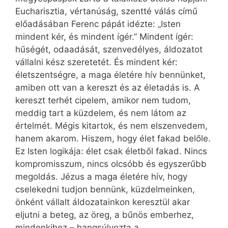
Eucharisztia, vértanúság, szentté válás című
előadásában Ferenc pápát idézte: „Isten
mindent kér, és mindent ígér.” Mindent ígér:
hűségét, odaadását, szenvedélyes, áldozatot
vállalni kész szeretetét. És mindent kér:
életszentségre, a maga életére hív bennünket,
amiben ott van a kereszt és az életadás is. A
kereszt terhét cipelem, amikor nem tudom,
meddig tart a küzdelem, és nem látom az
értelmét. Mégis kitartok, és nem elszenvedem,
hanem akarom. Hiszem, hogy élet fakad belőle.
Ez Isten logikája: élet csak életből fakad. Nincs
kompromisszum, nincs olcsóbb és egyszerűbb
megoldás. Jézus a maga életére hív, hogy
cselekedni tudjon bennünk, küzdelmeinken,
önként vállalt áldozatainkon keresztül akar
eljutni a beteg, az öreg, a bűnös emberhez,
mindenkihez – hangsúlyozta a