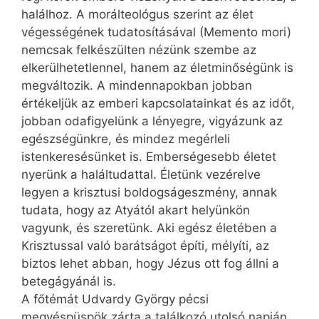
halálhoz. A morálteológus szerint az élet
végességének tudatosításával (Memento mori)
nemcsak felkészülten nézünk szembe az
elkerülhetetlennel, hanem az életminőségünk is
megváltozik. A mindennapokban jobban
értékeljük az emberi kapcsolatainkat és az időt,
jobban odafigyelünk a lényegre, vigyázunk az
egészségünkre, és mindez megérleli
istenkeresésünket is. Emberségesebb életet
nyerünk a haláltudattal. Életünk vezérelve
legyen a krisztusi boldogságeszmény, annak
tudata, hogy az Atyától akart helyünkön
vagyunk, és szeretünk. Aki egész életében a
Krisztussal való barátságot építi, mélyíti, az
biztos lehet abban, hogy Jézus ott fog állni a
betegágyánál is.
A főtémát Udvardy György pécsi
megyéspüspök zárta a találkozó utolsó napján.