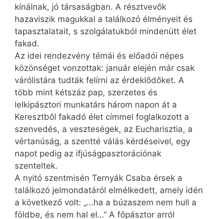
kínálnak, jó társaságban. A résztvevők
hazaviszik magukkal a találkozó élményeit és
tapasztalatait, s szolgálatukból mindenütt élet
fakad.
Az idei rendezvény témái és előadói népes
közönséget vonzottak: január elején már csak
várólistára tudták felírni az érdeklődőket. A
több mint kétszáz pap, szerzetes és
lelkipásztori munkatárs három napon át a
Keresztből fakadó élet címmel foglalkozott a
szenvedés, a veszteségek, az Eucharisztia, a
vértanúság, a szentté válás kérdéseivel, egy
napot pedig az ifjúság­pasz­torá­ció­nak
szenteltek.
A nyitó szentmisén Ternyák Csaba érsek a
találkozó jelmondatáról elmélkedett, amely idén
a következő volt: „…ha a búzaszem nem hull a
földbe, és nem hal el…” A főpásztor arról