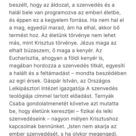
beszélt, hogy az áldozat, a szenvedés és a
halál bele van programozva az emberi életbe,
és éppen ez a kegyelem forrása. Ha nem hal el
a mag, egyedül marad, ám ha elhal, akkor bő
termést hoz. Az életünk törvénye nem lehet
más, mint Krisztus törvénye. Jézus maga az
elhalt búzaszem, ő maga a kenyér. Az
Eucharisztia, ahogyan a földi kenyér is,
magában hordozza a szenvedés titkát, egyesíti
a halált és a feltámadást – mondta beszédében
az egri érsek. Gáspár István, az Országos
Lelkipásztori Intézet igazgatója A szenvedés
teológiája címmel tartott előadást. Ternyák
Csaba gondolatmenetét követve azt mutatta
be, hogy életünk keresztjei – fizikai és lelki
szenvedéseink – nagyon mélyen Krisztushoz
kapcsolnak bennünket. „Isten nem akarja az
ember szenvedését, s ha olykor megengedi,