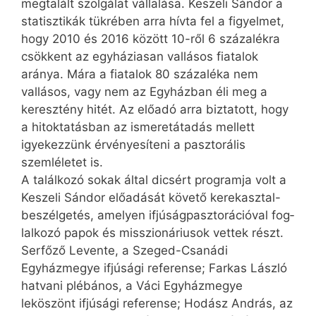
megtalált szolgálat vállalása. Keszeli Sándor a
statisztikák tükrében arra hívta fel a figyelmet,
hogy 2010 és 2016 között 10-ről 6 százalékra
csökkent az egyháziasan vallásos fiatalok
aránya. Mára a fiatalok 80 százaléka nem
vallásos, vagy nem az Egyházban éli meg a
keresztény hitét. Az előadó arra biztatott, hogy
a hitoktatásban az ismeretátadás mellett
igyekezzünk érvényesíteni a pasztorális
szemléletet is.
A találkozó sokak által dicsért programja volt a
Keszeli Sándor előadását követő kerekasztal-
beszélgetés, amelyen ifjúságpasztorációval fog­
lal­kozó papok és misszionáriusok vettek részt.
Serfőző Levente, a Szeged-Csanádi
Egyházmegye ifjúsági referense; Farkas László
hatvani plébános, a Váci Egyházmegye
leköszönt ifjúsági referense; Hodász András, az