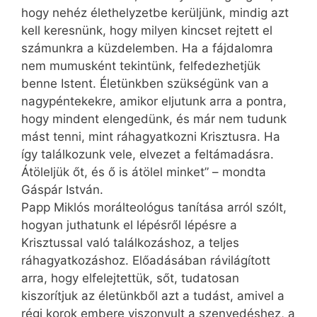
hogy nehéz élethelyzetbe kerüljünk, mindig azt
kell keresnünk, hogy milyen kincset rejtett el
számunkra a küzdelemben. Ha a fájdalomra
nem mumusként tekintünk, felfedezhetjük
benne Istent. Életünkben szükségünk van a
nagypéntekekre, amikor eljutunk arra a pontra,
hogy mindent elengedünk, és már nem tudunk
mást tenni, mint ráhagyatkozni Krisztusra. Ha
így találkozunk vele, elvezet a feltámadásra.
Átöleljük őt, és ő is átölel minket” – mondta
Gáspár István.
Papp Miklós morálteológus tanítása arról szólt,
hogyan juthatunk el lépésről lépésre a
Krisztussal való találkozáshoz, a teljes
ráhagyatkozáshoz. Előadásában rávilágított
arra, hogy elfelejtettük, sőt, tudatosan
kiszorítjuk az életünkből azt a tudást, amivel a
régi korok embere viszonyult a szenvedéshez, a