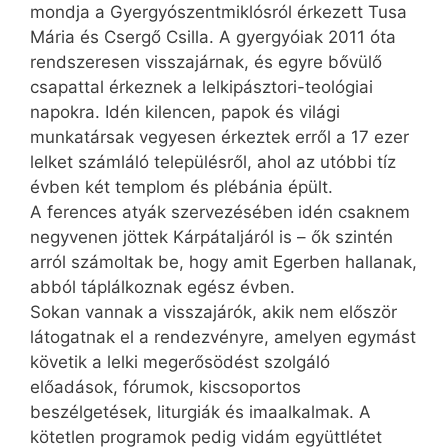
mondja a Gyergyószentmiklósról érkezett Tusa
Mária és Csergő Csilla. A gyergyóiak 2011 óta
rendszeresen visszajárnak, és egyre bővülő
csapattal érkeznek a lelkipásztori-teológiai
napokra. Idén kilencen, papok és világi
munkatársak vegyesen érkeztek erről a 17 ezer
lelket számláló településről, ahol az utóbbi tíz
évben két templom és plébánia épült.
A ferences atyák szervezésében idén csaknem
negyvenen jöttek Kárpátaljáról is – ők szintén
arról számoltak be, hogy amit Egerben hallanak,
abból táplálkoznak egész évben.
Sokan vannak a visszajárók, akik nem először
látogatnak el a rendezvényre, amelyen egymást
követik a lelki megerősödést szolgáló
előadások, fórumok, kiscsoportos
beszélgetések, liturgiák és imaalkalmak. A
kötetlen prog­ramok pedig vidám együttlétet