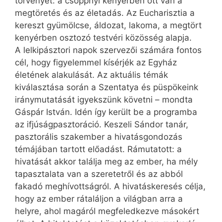
törvényét: a csöppnyi kenyérben ott van a
megtöretés és az életadás. Az Eucharisztia a
kereszt gyümölcse, áldozat, lakoma, a megtört
kenyérben osztozó testvéri közösség alapja.
A lelkipásztori napok szervezői számára fontos
cél, hogy figyelemmel kísérjék az Egyház
életének alakulását. Az aktuális témák
kiválasztása során a Szentatya és püspökeink
iránymutatását igyekszünk követni – mondta
Gáspár István. Idén így került be a programba
az ifjúság­pasz­toráció. Keszeli Sándor tanár,
pasztorális szakember a hivatásgondozás
témájában tartott előadást. Rámutatott: a
hivatását akkor találja meg az ember, ha mély
tapasztalata van a szeretetről és az abból
fakadó meghívottságról. A hivatáskeresés célja,
hogy az ember rátaláljon a világban arra a
helyre, ahol magáról megfeledkezve másokért