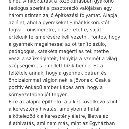
élhet. A hitoktatást a közoktatásban gyakorló
teológus szerint a pasztoráció valójában egy
három szinten zajló építkezési folyamat. Alapja
az élet, ahol a gyerekeket – már kiskoruktól
fogva – önismeretre, önszeretetre, saját
értékeik felismerésére kell vezetni. Fontos, hogy
a gyermek megélhesse: az őt tanító szülő,
pedagógus, katekéta megérti és tekintetbe
veszi a szükségleteit, felnyitja a szemét a világ
szépségeire, s emellett bízik benne. Ez a
feltétele annak, hogy a gyermek bátran és
önbizalommal vágjon neki a jövőnek. Csak a
pozitív énképű ember képes arra, hogy a
környezetében jót tegyen.
Erre az alapra építhető rá a két következő szint:
a keresztény hivatás, amelyben a fiatal
elköteleződik a keresztény életre, illetve az
élethivatás, ami nem más, mint az Egyházban