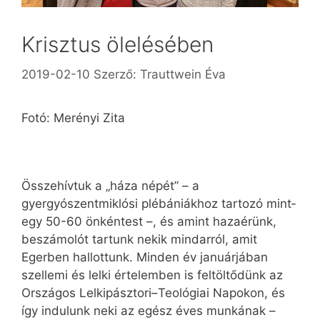
Krisztus ölelésében
2019-02-10
Szerző:
Trauttwein Éva
Fotó: Merényi Zita
Összehívtuk a „háza népét” – a
gyergyószentmiklósi plébániákhoz tartozó mint­
egy 50-60 önkéntest –, és amint hazaérünk,
beszámolót tartunk nekik mindarról, amit
Egerben hallottunk. Minden év januárjában
szellemi és lelki értelemben is feltöltődünk az
Országos Lelkipásztori–Teológiai Napokon, és
így indulunk neki az egész éves munkának –