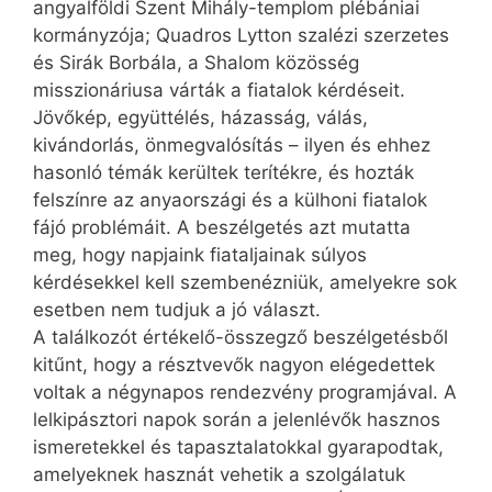
angyalföldi Szent Mihály-templom plébániai
kormányzója; Quadros Lytton szalézi szerzetes
és Sirák Borbála, a Shalom közösség
misszionáriusa várták a fiatalok kérdéseit.
Jövőkép, együttélés, házasság, válás,
kivándorlás, önmegvalósítás – ilyen és ehhez
hasonló témák kerültek terítékre, és hozták
felszínre az anyaországi és a külhoni fiatalok
fájó problémáit. A beszélgetés azt mutatta
meg, hogy napjaink fiataljainak súlyos
kérdésekkel kell szembenézniük, amelyekre sok
esetben nem tudjuk a jó választ.
A találkozót értékelő-összegző beszélgetésből
kitűnt, hogy a résztvevők nagyon elégedettek
voltak a négynapos rendezvény programjával. A
lelkipásztori napok során a jelenlévők hasznos
ismeretekkel és tapasztalatokkal gyarapodtak,
amelyeknek hasznát vehetik a szolgálatuk