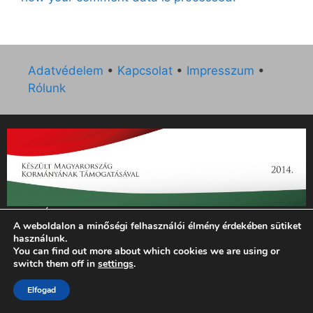
Adatvédelem
•
Kapcsolat
•
Impresszum
•
Rólunk
„Az Új Ember katolikus hetilap 2014. évi működésének
A weboldalon a minőségi felhasználói élmény érdekében sütiket
támogatását az EGYH-KCP-14-P-0121 sz. támogatási
használunk.
szerződés keretében 3 000 000 Ft összegben támogatta az
You can find out more about which cookies we are using or
Emberi Erőforrások Minisztériuma.”
switch them off in
settings
.
© 2026 Magyar Kurír - Új Ember
• Készült
GeneratePress
Elfogad