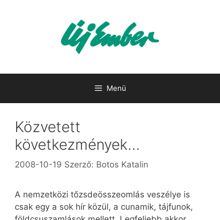
Kilépés
a
tartalomba
Menü
Közvetett
következmények…
2008-10-19
Szerző:
Botos Katalin
A nemzetközi tőzsdeösszeomlás veszélye is
csak egy a sok hír közül, a cunamik, tájfunok,
földcsuszamlások mellett. Legfeljebb akkor