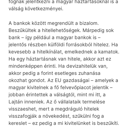
fognak jelentkezni a magyar háztartásoknál is a
válság következményei.
A bankok között megrendült a bizalom.
Beszűkültek a hitellehetőségek. Márpedig sok
bank – így például a magyar bankok is –
jelentős részben külföldi forrásokból hitelez. Ha
kevesebb a hitelkínálat, emelkednek a kamatok.
Ha egy háztartásnak van hitele, akkor azt ez
mindenképpen érinti. Ha devizahitelük van,
akkor pedig a forint esetleges zuhanása
okozhat gondot. Az EU gazdaságai – amelyek a
magyar kivitelnek a fő felvevőpiacot jelentik –
jobban érintettek a válságtól, mint mi itt, a
Lajtán inneniek. Az ő vállalataik termelése
visszaeshet, mert a megdráguló hitelek
visszafogják a növekedést, szűkülni fog a
kereslet – ez pedig a mi kivitelünket is beszűkíti.