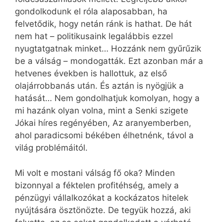
gondolkodunk el róla alaposabban, ha
felvetődik, hogy netán ránk is hathat. De hát
nem hat – politikusaink legalábbis ezzel
nyugtatgatnak minket… Hozzánk nem gyűrűzik
be a válság – mondogatták. Ezt azonban már a
hetvenes években is hallottuk, az első
olajárrobbanás után. És aztán is nyögjük a
hatását… Nem gondolhatjuk komolyan, hogy a
mi hazánk olyan volna, mint a Senki szigete
Jókai híres regényében, Az aranyemberben,
ahol paradicsomi békében élhetnénk, távol a
világ problémáitól.
Mi volt e mostani válság fő oka? Minden
bizonnyal a féktelen profitéhség, amely a
pénzügyi vállalkozókat a kockázatos hitelek
nyújtására ösztönözte. De tegyük hozzá, aki