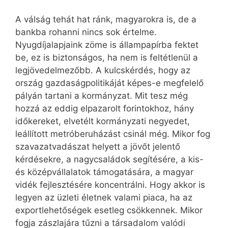
A válság tehát hat ránk, magyarokra is, de a
bankba rohanni nincs sok értelme.
Nyugdíjalapjaink zöme is állampapírba fektet
be, ez is biztonságos, ha nem is feltétlenül a
legjövedelmezőbb. A kulcskérdés, hogy az
ország gazdaságpolitikáját képes-e megfelelő
pályán tartani a kormányzat. Mit tesz még
hozzá az eddig elpazarolt forintokhoz, hány
időkereket, elvetélt kormányzati negyedet,
leállított metróberuházást csinál még. Mikor fog
szavazatvadászat helyett a jövőt jelentő
kérdésekre, a nagycsaládok segítésére, a kis-
és középvállalatok támogatására, a magyar
vidék fejlesztésére koncentrálni. Hogy akkor is
legyen az üzleti életnek valami piaca, ha az
exportlehetőségek esetleg csökkennek. Mikor
fogja zászlajára tűzni a társadalom valódi