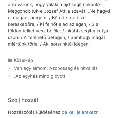
arra várunk, hogy valaki majd segít nekünk?
Meggondoltuk-e József Attila szavát: „Ne hagyd
el magad, öregem. / Bőrödet ne bízd
kereskedőre, / Ki felhőt elád az egen, / S a
földön telket vesz belőle. / Inkább segít a kutya
szőre / A teríthető betegen, / Semhogy magát
miértünk törje, / Aki sorsunktól idegen.”
Kategória
Közelkép
Van egy álmom: Azonosság és hitvallás
„Az egyház mindig óvott
Szólj hozzá!
Hozzászólás küldéséhez
be kell jelentkezni
.