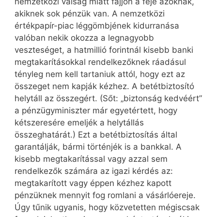
nemzetközi válság miatt fájjon a feje azoknak,
akiknek sok pénzük van. A nemzetközi
értékpapír-piac léggömbjének kidurranása
valóban nekik okozza a legnagyobb
veszteséget, a hatmillió forintnál kisebb banki
megtakarításokkal rendelkezőknek ráadásul
tényleg nem kell tartaniuk attól, hogy ezt az
összeget nem kapják kézhez. A betétbiztosító
helytáll az összegért. (Sőt: „biztonság kedvéért”
a pénzügyminiszter már egyetértett, hogy
kétszeresére emeljék a helytállás
összeghatárát.) Ezt a betétbiztosítás által
garantálják, bármi történjék is a bankkal. A
kisebb megtakarítással vagy azzal sem
rendelkezők számára az igazi kérdés az:
megtakarított vagy éppen kézhez kapott
pénzüknek mennyit fog romlani a vásárlóereje.
Úgy tűnik ugyanis, hogy közvetetten mégiscsak