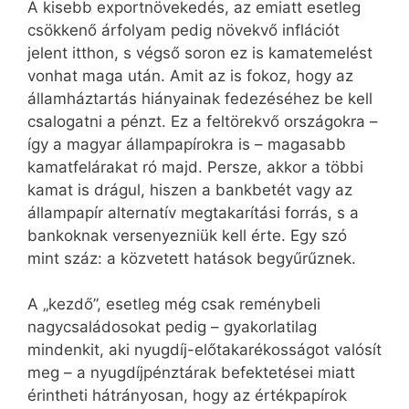
A kisebb exportnövekedés, az emiatt esetleg
csökkenő árfolyam pedig növekvő inflációt
jelent itthon, s végső soron ez is kamatemelést
vonhat maga után. Amit az is fokoz, hogy az
államháztartás hiányainak fedezéséhez be kell
csalogatni a pénzt. Ez a feltörekvő országokra –
így a magyar állampapírokra is – magasabb
kamatfelárakat ró majd. Persze, akkor a többi
kamat is drágul, hiszen a bankbetét vagy az
állampapír alternatív megtakarítási forrás, s a
bankoknak versenyezniük kell érte. Egy szó
mint száz: a közvetett hatások begyűrűznek.
A „kezdő”, esetleg még csak reménybeli
nagycsaládosokat pedig – gyakorlatilag
mindenkit, aki nyugdíj-előtakarékosságot valósít
meg – a nyugdíjpénztárak befektetései miatt
érintheti hátrányosan, hogy az értékpapírok