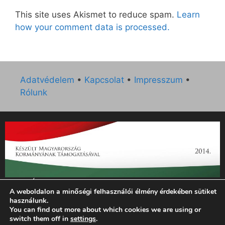
This site uses Akismet to reduce spam.
Learn
how your comment data is processed.
Adatvédelem
•
Kapcsolat
•
Impresszum
•
Rólunk
„Az Új Ember katolikus hetilap 2014. évi működésének
A weboldalon a minőségi felhasználói élmény érdekében sütiket
támogatását az EGYH-KCP-14-P-0121 sz. támogatási
használunk.
szerződés keretében 3 000 000 Ft összegben támogatta az
You can find out more about which cookies we are using or
Emberi Erőforrások Minisztériuma.”
switch them off in
settings
.