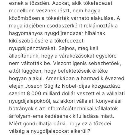
esnek a tőzsdén. Azokat, akik tőkefedezeti
modellben vesznek részt, nem hagyja
közömbösen a tőkeérték várható alakulása. A
maga idejében csodaszerként reklámozták a
hagyományos nyugdíjrendszer hibáinak
kiküszöbölésére a tőkefedezeti
nyugdíjpénztárakat. Sajnos, meg kell
állapítanunk, hogy a várakozásokat egyelőre
nem váltották be. Viszont igenis sebezhetőek,
attól függően, hogy befektetéseik értéke
hogyan alakul. Amerikában a harmadik évezred
elején Joseph Stiglitz Nobel-díjas közgazdász
szerint 8 000 milliárd dollár veszett el a vállalati
nyugdíjalapokból, az akkori vállalati könyvelési
botrányok s az információtechnikai vállalatok
árfolyam-emelkedésének kifulladása miatt.
Miért gondolhatja bárki, hogy ez a tőzsdei
válság a nyugdíjalapokat elkerüli?