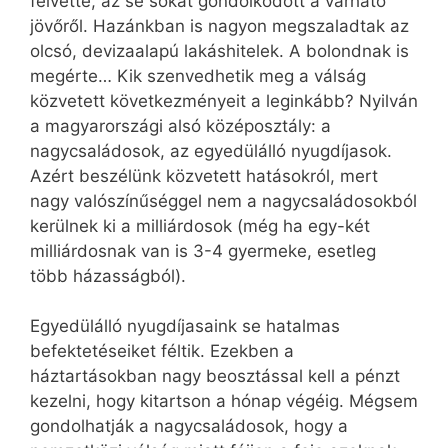
felvette, az se sokat gondolkodott a várható
jövőről. Hazánkban is nagyon megszaladtak az
olcsó, devizaalapú lakáshitelek. A bolondnak is
megérte… Kik szenvedhetik meg a válság
közvetett következményeit a leginkább? Nyilván
a magyarországi alsó középosztály: a
nagycsaládosok, az egyedülálló nyugdíjasok.
Azért beszélünk közvetett hatásokról, mert
nagy valószínűséggel nem a nagycsaládosokból
kerülnek ki a milliárdosok (még ha egy-két
milliárdosnak van is 3-4 gyermeke, esetleg
több házasságból).
Egyedülálló nyugdíjasaink se hatalmas
befektetéseiket féltik. Ezekben a
háztartásokban nagy beosztással kell a pénzt
kezelni, hogy kitartson a hónap végéig. Mégsem
gondolhatják a nagycsaládosok, hogy a