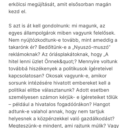
erkölcsi megújítását, amit elsősorban magán
kezd el.
S azt is át kell gondolnunk: mi magunk, az
egyes állampolgárok miben vagyunk felelősek.
Nem nyújtózkodtunk-e tovább, mint ameddig a
takarónk ér? Bedőltünk-e a „Nyuszó-muszó”
reklámoknak? Az óriásplakátoknak, hogy „A
hitel lenni üzlet Önnek&quot;? Mennyire voltunk
továbbá hiszékenyek a politikusok ígéreteivel
kapcsolatosan? Okosak vagyunk-e, amikor
sorsunk intézésére hivatott embereket kell a
politikai elitbe választanunk? Adott esetben
személyesen számon kérjük- e ígéreteiket tőlük
– például a hivatalos fogadóórákon? Hangot
adtunk-e valahol annak, hogy nem tartjuk
helyesnek a közpénzekkel való gazdálkodást?
Megteszünk-e mindent, ami rajtunk múlik? Vagy