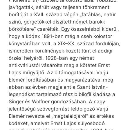
(Hohenfurth) cisztercita kolostorába. Többször
javítgatták, sérült vagy teljesen tönkrement
borítóját a XVII. század végén „fatáblás, natúr
színű, görgetőkkel díszített német barokk
bőrkötésre” cserélték. Egy összeírásból kiderül,
hogy a kódex 1891-ben még a cseh kolostor
könyvtárában volt, a XIX–XX. század fordulóján,
ismeretlen körülmények között tűnt el addigi
őrzési helyéről. 1928-ban egy német
antikváriustól vásárolta meg a kötetet Ernst
Lajos műgyűjtő. Az ő támogatásával, Varjú
Elemér fordításában és magyarázatával még
abban az évben megjelent a Szent István-
legendákat tartalmazó rész bibliofil kiadása a
Singer és Wolfner gondozásában. A nagy
jelentőségű szövegforrást feldolgozó Varjú
Elemér nevezte el „megtalálójáról” az értékes
kódexet, amelyet Ernst Lajos súlyosbodó