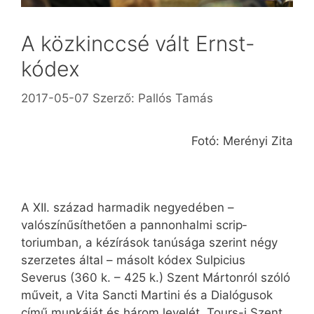
A közkinccsé vált Ernst-
kódex
2017-05-07
Szerző:
Pallós Tamás
Fotó: Merényi Zita
A XII. század harmadik negyedében –
valószínűsíthetően a pannonhalmi scrip­
toriumban, a kézírások tanúsága szerint négy
szerzetes által – másolt kódex Sulpicius
Severus (360 k. – 425 k.) Szent Mártonról szóló
műveit, a Vita Sancti Martini és a Dialógusok
című munkáját és három levelét, Tours-i Szent