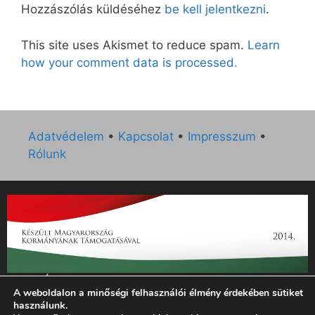
Hozzászólás küldéséhez
be kell jelentkezni
.
This site uses Akismet to reduce spam.
Learn
how your comment data is processed.
Adatvédelem
•
Kapcsolat
•
Impresszum
•
Rólunk
„Az Új Ember katolikus hetilap 2014. évi működésének
A weboldalon a minőségi felhasználói élmény érdekében sütiket
támogatását az EGYH-KCP-14-P-0121 sz. támogatási
használunk.
szerződés keretében 3 000 000 Ft összegben támogatta az