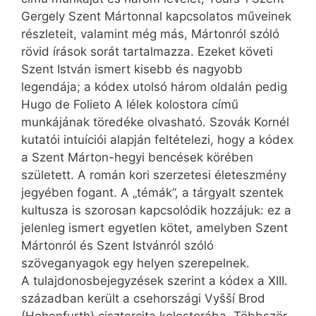
Gergely Szent Mártonnal kapcsolatos műveinek
részleteit, valamint még más, Mártonról szóló
rövid írások sorát tartalmazza. Ezeket követi
Szent István ismert kisebb és nagyobb
legendája; a kódex utolsó három oldalán pedig
Hugo de Folieto A lélek kolostora című
munkájának töredéke olvasható. Szovák Kornél
kutatói intuíciói alapján feltételezi, hogy a kódex
a Szent Márton-hegyi bencések körében
született. A román kori szerzetesi életeszmény
jegyében fogant. A „témák”, a tárgyalt szentek
kultusza is szorosan kapcsolódik hozzájuk: ez a
jelenleg ismert egyetlen kötet, amelyben Szent
Mártonról és Szent Istvánról szóló
szöveganyagok egy helyen szerepelnek.
A tulajdonosbejegyzések szerint a kódex a XIII.
században került a csehországi Vyšší Brod