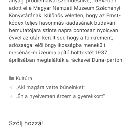
anyagi problémáival szembesülve, 1934-ben
adott el a Magyar Nemzeti Múzeum Széchényi
Könyvtárának. Különös véletlen, hogy az Ernst-
kódex teljes hasonmás kiadásának budavári
bemutatójára szinte napra pontosan nyolcvan
évvel az után került sor, hogy a tönkrement,
adósságai elől öngyilkosságba menekült
mecénás-múzeumalapító holttestét 1937
áprilisában megtalálták a ráckevei Duna-parton.
Kategória
Kultúra
„Aki magára vette bűneinket”
„Én a nyelvemen érzem a gyerekkort”
Szólj hozzá!