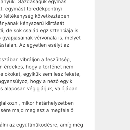
yományuk. Gazdaságuk egymás
t, egymást töredékpontnyi
ló féltékenység következtében
ányának kényszerű kiirtását
, de sok család egzisztenciája is
b gyapjasainak vérvonala is, melyet
tástalan. Az egyetlen esélyt az
szában vibráljon a feszültség,
en érdekes, hogy a történet nem
os okokat, egyikük sem lesz fekete,
 egyensúlyoz, hogy a néző egyik
is alaposan végigjárjuk, valójában
lalkozni, mikor határhelyzetben
ésére majd meglesz a megfelelő
válni az együttműködésre, amíg még