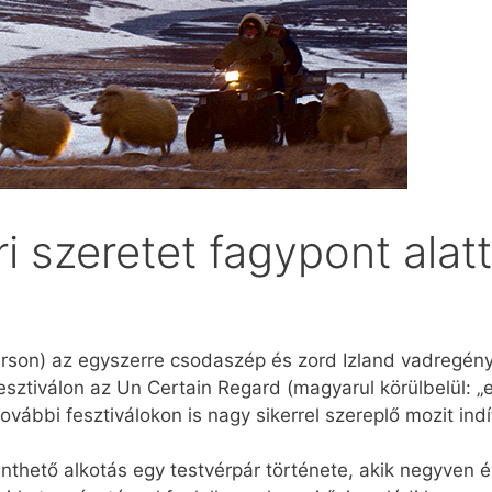
i szeretet fagypont alatt
rson) az egyszerre csodaszép és zord Izland vadregény
sztiválon az Un Certain Regard (magyarul körülbelül: „e
további fesztiválokon is nagy sikerrel szereplő mozit ind
thető alkotás egy testvérpár története, akik negyven 