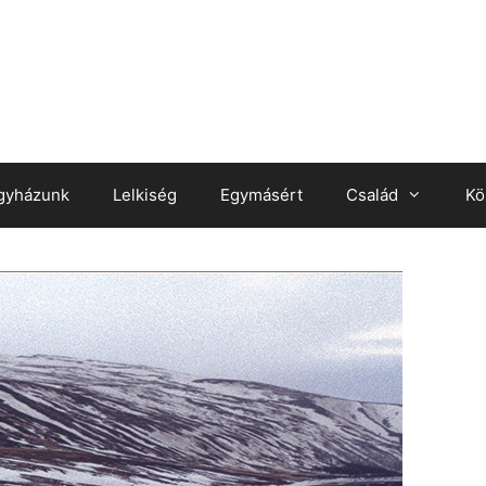
gyházunk
Lelkiség
Egymásért
Család
Kö