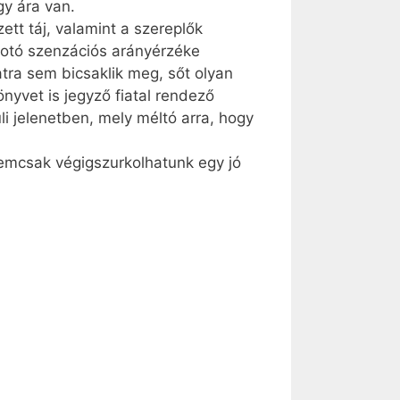
gy ára van.
tt táj, valamint a szereplők
kotó szenzációs arányérzéke
atra sem bicsaklik meg, sőt olyan
önyvet is jegyző fiatal rendező
i jelenetben, mely méltó arra, hogy
Nemcsak végigszurkolhatunk egy jó