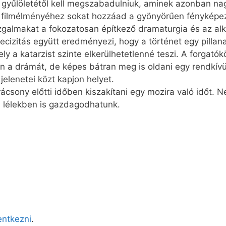
 gyűlöletétől kell megszabadulniuk, aminek azonban na
 filmélményéhez sokat hozzáad a gyönyörűen fényképeze
zgalmakat a fokozatosan építkező dramaturgia és az al
cizitás együtt eredményezi, hogy a történet egy pillan
ly a katarzist szinte elkerülhetetlenné teszi. A forgatók
n a drámát, de képes bátran meg is oldani egy rendkívül
elenetei közt kapjon helyet.
sony előtti időben kiszakítani egy mozira való időt. 
án lélekben is gazdagodhatunk.
lentkezni
.