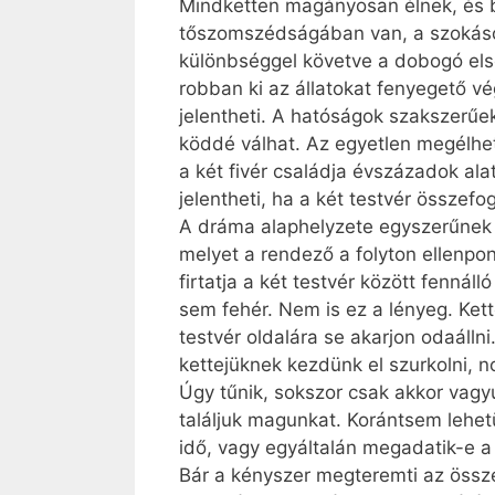
Mindketten magányosan élnek, és 
tőszomszédságában van, a szokásos
különbséggel követve a dobogó els
robban ki az állatokat fenyegető v
jelentheti. A hatóságok szakszerűe
köddé válhat. Az egyetlen megélheté
a két fivér családja évszázadok alat
jelentheti, ha a két testvér összefog
A dráma alaphelyzete egyszerűnek t
melyet a rendező a folyton ellenpo
firtatja a két testvér között fenná
sem fehér. Nem is ez a lényeg. Ket
testvér oldalára se akarjon odaállni
kettejüknek kezdünk el szurkolni, 
Úgy tűnik, sokszor csak akkor vag
találjuk magunkat. Korántsem lehe
idő, vagy egyáltalán megadatik-e a
Bár a kényszer megteremti az össz