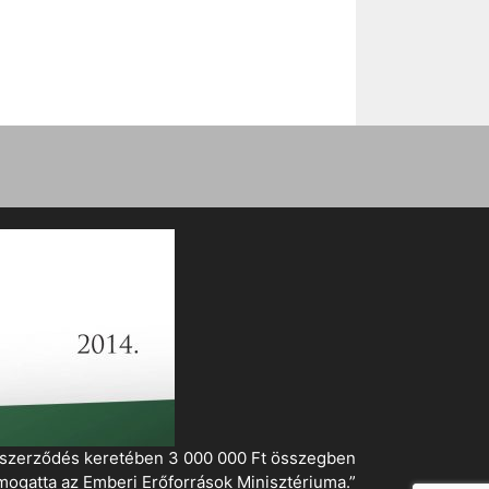
i szerződés keretében 3 000 000 Ft összegben
mogatta az Emberi Erőforrások Minisztériuma.”