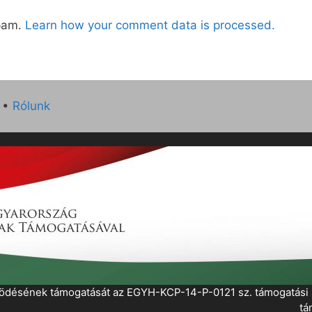
spam.
Learn how your comment data is processed.
•
Rólunk
működésének támogatását az EGYH-KCP-14-P-0121 sz. támogatás
tá