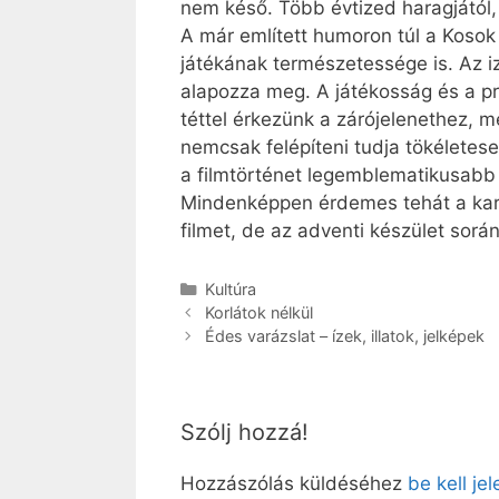
nem késő. Több évtized haragjától,
A már említett humoron túl a Kosok
játékának természetessége is. Az i
alapozza meg. A játékosság és a pre
téttel érkezünk a zárójelenethez, me
nemcsak felépíteni tudja tökéletese
a filmtörténet legemblematikusabb j
Mindenképpen érdemes tehát a karác
filmet, de az adventi készület sor
Kategória
Kultúra
Korlátok nélkül
Édes varázslat – ízek, illatok, jelképek
Szólj hozzá!
Hozzászólás küldéséhez
be kell je