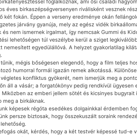
birkatenyésztéssel foglalkoznak, ami ősi családi hag
 éves birkaszépségversenyen riválisként vesznek rész
ő két fokán. Éppen a verseny eredménye okán fellángo
égzetes járvány gyanúja, mely az egész vidék birkaállom
k és nem ismernek irgalmat, így nemcsak Gummi és Kiddi
si lehetőségen túl veszélybe kerül a sziget legkiválób
t nemesített egyedülállóvá. A helyzet gyakorlatilag kilá
.
űnik, mégis bőségesen elegendő, hogy a film teljes hos
ntozó humorral formál igazán remek alkotássá. Különös
lló végletes konfliktus gyökerét, nem ismerjük meg a pont
tőn áll a vásár; a forgatókönyv pedig rendkívül ügyesen
. Miközben az emberi jellem sötét és kicsinyes bugyrait 
no meg a birkáknak.
yunk képesek régóta esedékes dolgainkkal érdemben fog
tünk persze biztosak, hogy összekuszált soraink rendez
 lehetőség.
efogás okát, kérdés, hogy a két testvér képessé tud-e 