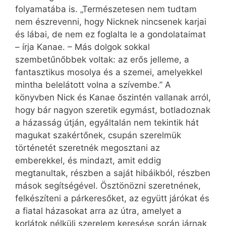
folyamatába is. „Természetesen nem tudtam
nem észrevenni, hogy Nicknek nincsenek karjai
és lábai, de nem ez foglalta le a gondolataimat
– írja Kanae. – Más dolgok sokkal
szembetűnőbbek voltak: az erős jelleme, a
fantasztikus mosolya és a szemei, amelyekkel
mintha belelátott volna a szívembe.” A
könyvben Nick és Kanae őszintén vallanak arról,
hogy bár nagyon szeretik egymást, botladoznak
a házasság útján, egyáltalán nem tekintik hát
magukat szakértőnek, csupán szerelmük
történetét szeretnék megosztani az
emberekkel, és mindazt, amit eddig
megtanultak, részben a saját hibáikból, részben
mások segítségével. Ösztönözni szeretnének,
felkészíteni a párkeresőket, az együtt járókat és
a fiatal házasokat arra az útra, amelyet a
korlátok nélküli szerelem keresése során járnak