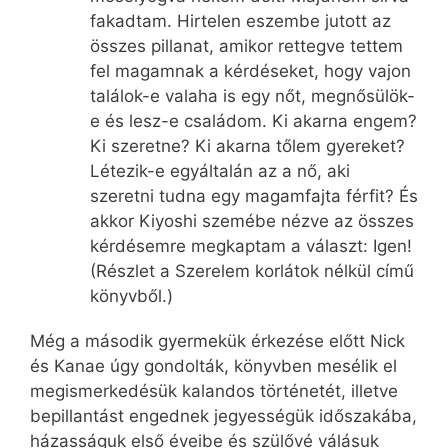
fakadtam. Hirtelen eszembe jutott az
összes pillanat, amikor rettegve tettem
fel magamnak a kérdéseket, hogy vajon
találok-e valaha is egy nőt, megnősülök-
e és lesz-e családom. Ki akarna engem?
Ki szeretne? Ki akarna tőlem gyereket?
Létezik-e egyáltalán az a nő, aki
szeretni tudna egy magamfajta férfit? És
akkor Kiyoshi szemébe nézve az összes
kérdésemre megkaptam a választ: Igen!
(Részlet a Szerelem korlátok nélkül című
könyvből.)
Még a második gyermekük érkezése előtt Nick
és Kanae úgy gondolták, könyvben mesélik el
megismerkedésük kalandos történetét, illetve
bepillantást engednek jegyességük időszakába,
házasságuk első éveibe és szülővé válásuk