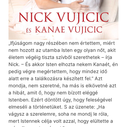
„Ifjúságom nagy részében nem értettem, miért
nem hozott az utamba Isten egy olyan nőt, akit
életem végéig tiszta szívből szerethetek – írja
Nick. – És akkor Isten elhozta nekem Kanaét, én
pedig végre megértettem, hogy mindez idő
alatt erre a találkozásra készített fel.” Azt
mondja, nem szeretné, ha más is elkövetné azt
a hibát, amit ő, hogy nem bízott eléggé
Istenben. Ezért döntött úgy, hogy feleségével
elmeséli a történetüket. S az üzenete: „Ha
vágysz a szerelemre, soha ne mondj le róla,
mert Istennek célja volt azzal, hogy elültette a