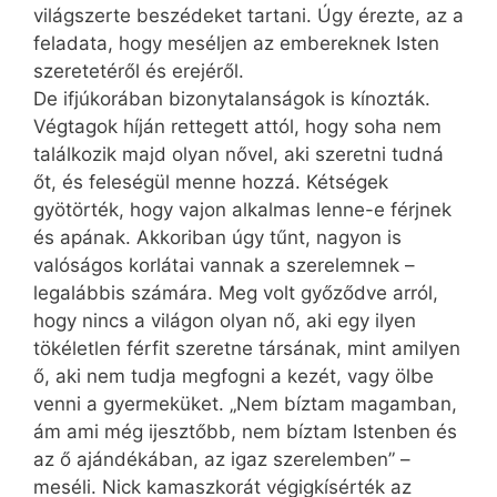
világszerte beszédeket tartani. Úgy érezte, az a
feladata, hogy meséljen az embereknek Isten
szeretetéről és erejéről.
De ifjúkorában bizonytalanságok is kínozták.
Végtagok híján rettegett attól, hogy soha nem
találkozik majd olyan nővel, aki szeretni tudná
őt, és feleségül menne hozzá. Kétségek
gyötörték, hogy vajon alkalmas lenne-e férjnek
és apának. Akkoriban úgy tűnt, nagyon is
valóságos korlátai vannak a szerelemnek –
legalább­is számára. Meg volt győződve arról,
hogy nincs a világon olyan nő, aki egy ilyen
tökéletlen férfit szeretne társának, mint amilyen
ő, aki nem tudja megfogni a kezét, vagy ölbe
venni a gyermeküket. „Nem bíztam magamban,
ám ami még ijesztőbb, nem bíztam Istenben és
az ő ajándékában, az igaz szerelemben” –
meséli. Nick kamaszkorát végigkísérték az