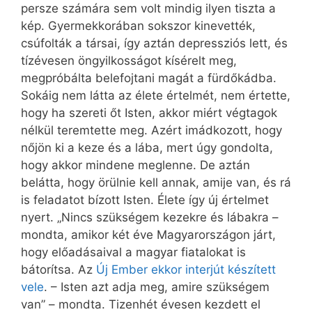
persze számára sem volt mindig ilyen tiszta a
kép. Gyermekkorában sokszor kinevették,
csúfolták a társai, így aztán depressziós lett, és
tízévesen öngyilkosságot kísérelt meg,
megpróbálta belefojtani magát a fürdőkádba.
Sokáig nem látta az élete értelmét, nem értette,
hogy ha szereti őt Isten, akkor miért végtagok
nélkül teremtette meg. Azért imádkozott, hogy
nőjön ki a keze és a lába, mert úgy gondolta,
hogy akkor mindene meglenne. De aztán
belátta, hogy örülnie kell annak, amije van, és rá
is feladatot bízott Isten. Élete így új értelmet
nyert. „Nincs szükségem kezekre és lábakra –
mondta, amikor két éve Magyarországon járt,
hogy előadásaival a magyar fiatalokat is
bátorítsa. Az
Új Ember ekkor interjút készített
vele
. – Isten azt adja meg, amire szükségem
van” – mondta. Tizenhét évesen kezdett el