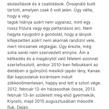
elutasítások és a csalódások. Önsajnáló bulit
tartott, amelyen csak ő volt jelen. Úgy vélte,
hogy a vég-
tagok hiánya azért nem ugyanaz, mint egy
rossz frizura vagy egy pattanásos arc. Nem
hagyta nyugodni a gondolat, hogy a lányok
kifejezetten azért nem akarnak randizni vele,
mert nincsenek végtagjai. Úgy érezte, még
soha senki nem szenvedett ennyire. Ám a
kétkedés és a magánytól való félelem azonnal
szertefoszlott, amikor 2010-ben felbukkant az
életében a gyönyörű mexikói-japán lány, Kanae.
Bár kapcsolatuk korántsem indult
zökkenőmentesen, happy end lett a sztori vége.
2012. február 12-én házasodtak össze, 2013.
február 13-án született meg első gyermekük,
Kiyoshi, majd 2015 augusztusában második
fiuk, Dejan.