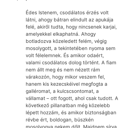
Édes Istenem, csodálatos érzés volt
látni, ahogy bátran elindult az apukája
felé, akiről tudta, hogy nincsenek karjai,
amelyekkel elkaphatná. Ahogy
botladozva közeledett felém, végig
mosolygott, a tekintetében nyoma sem
volt félelemnek. És amikor odaért,
valami csodálatos dolog történt. A fiam
nem állt meg és nem nézett rám
várakozón, hogy mikor veszem fel,
hanem kis kezecskéivel megfogta a
galléromat, a kulcscsontomat, a
vállamat – ott fogott, ahol csak tudott. A
következő pillanatban még közelebb
lépett hozzám, és amikor biztonságban
révbe ért, boldogan, büszkén
mosolyogva nekem dőlt. Majdnem sírva