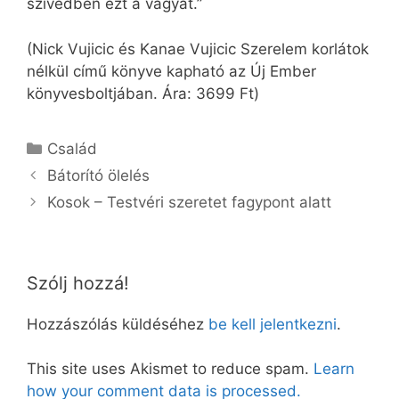
szívedben ezt a vágyat.”
(Nick Vujicic és Kanae Vujicic Szerelem korlátok
nélkül című könyve kapható az Új Ember
könyvesboltjában. Ára: 3699 Ft)
Kategória
Család
Bátorító ölelés
Kosok – Testvéri szeretet fagypont alatt
Szólj hozzá!
Hozzászólás küldéséhez
be kell jelentkezni
.
This site uses Akismet to reduce spam.
Learn
how your comment data is processed.