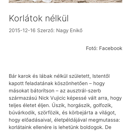
Korlátok nélkül
2015-12-16
Szerző:
Nagy Enikő
Fotó: Facebook
Bár karok és lábak nélkül született, Istentől
kapott feladatának köszönhetően – hogy
másokat bátorítson – az ausztrál-szerb
származású Nick Vujicic képessé vált arra, hogy
teljes életet éljen. Úszik, horgászik, golfozik,
búvárkodik, szörfözik, és körbejárta a világot,
hogy előadásaival, életpéldájával megmutassa:
korlátaink ellenére is lehetünk boldogok. De