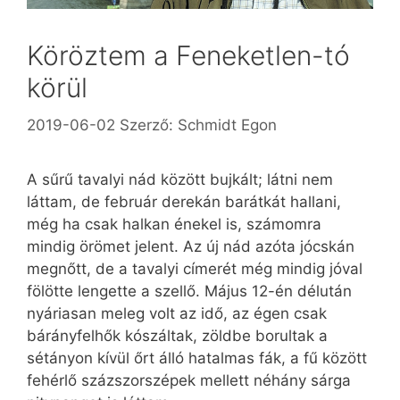
Köröztem a Feneketlen-tó
körül
2019-06-02
Szerző:
Schmidt Egon
A sűrű tavalyi nád között bujkált; látni nem
láttam, de február derekán barátkát hallani,
még ha csak halkan énekel is, számomra
mindig örömet jelent. Az új nád azóta jócskán
megnőtt, de a tavalyi címerét még mindig jóval
fölötte lengette a szellő. Május 12-én délután
nyáriasan meleg volt az idő, az égen csak
bárányfelhők kószáltak, zöldbe borultak a
sétányon kívül őrt álló hatalmas fák, a fű között
fehérlő százszorszépek mellett néhány sárga