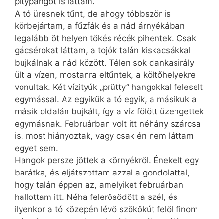
pitypangot is láttam.
A tó üresnek tűnt, de ahogy többször is
körbejártam, a fűzfák és a nád árnyékában
legalább öt helyen tőkés récék pihentek. Csak
gácsérokat láttam, a tojók talán kiskacsákkal
bujkálnak a nád között. Télen sok dankasirály
ült a vízen, mostanra eltűntek, a költőhelyekre
vonultak. Két vízityúk „prütty” hangokkal feleselt
egymással. Az egyikük a tó egyik, a másikuk a
másik oldalán bujkált, így a víz fölött üzengettek
egymásnak. Februárban volt itt néhány szárcsa
is, most hiányoztak, vagy csak én nem láttam
egyet sem.
Hangok persze jöttek a környékről. Énekelt egy
barátka, és eljátszottam azzal a gondolattal,
hogy talán éppen az, amelyiket februárban
hallottam itt. Néha felerősödött a szél, és
ilyenkor a tó közepén lévő szökőkút felől finom