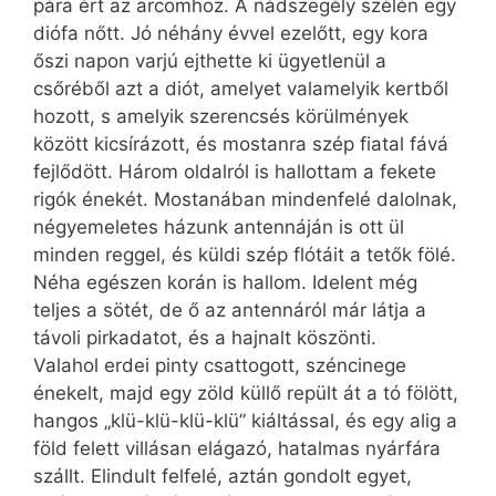
pára ért az arcomhoz. A nádszegély szélén egy
diófa nőtt. Jó néhány évvel ezelőtt, egy kora
őszi napon varjú ejthette ki ügyetlenül a
csőréből azt a diót, amelyet valamelyik kertből
hozott, s amelyik szerencsés körülmények
között kicsírázott, és mostanra szép fiatal fává
fejlődött. Három oldalról is hallottam a fekete
rigók énekét. Mostanában mindenfelé dalolnak,
négyemeletes házunk antennáján is ott ül
minden reggel, és küldi szép flótáit a tetők fölé.
Néha egészen korán is hallom. Idelent még
teljes a sötét, de ő az antennáról már látja a
távoli pirkadatot, és a hajnalt köszönti.
Valahol erdei pinty csattogott, széncinege
énekelt, majd egy zöld küllő repült át a tó fölött,
hangos „klü-klü-klü-klü” kiáltással, és egy alig a
föld felett villásan elágazó, hatalmas nyárfára
szállt. Elindult felfelé, aztán gondolt egyet,