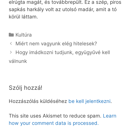
elrúgta magát, és továbbrepült. Ez a szép, piros
sapkás harkály volt az utolsó madár, amit a tó
körül láttam.
Kategória
Kultúra
Miért nem vagyunk elég hitelesek?
Hogy imádkozni tudjunk, együgyűvé kell
válnunk
Szólj hozzá!
Hozzászólás küldéséhez
be kell jelentkezni
.
This site uses Akismet to reduce spam.
Learn
how your comment data is processed.