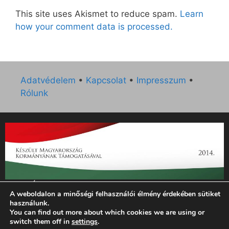
This site uses Akismet to reduce spam.
Learn
how your comment data is processed.
Adatvédelem
•
Kapcsolat
•
Impresszum
•
Rólunk
„Az Új Ember katolikus hetilap 2014. évi működésének
A weboldalon a minőségi felhasználói élmény érdekében sütiket
támogatását az EGYH-KCP-14-P-0121 sz. támogatási
használunk.
szerződés keretében 3 000 000 Ft összegben támogatta az
You can find out more about which cookies we are using or
Emberi Erőforrások Minisztériuma.”
switch them off in
settings
.