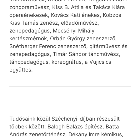
zongoraművész, Kiss B. Attila és Takács Klára
operaénekesek, Kovács Kati énekes, Kobzos
Kiss Tamás zenész, előadóművész,
zenepedagógus, Mőcsényi Mihály
kertészmérnök, Orbán György zeneszerző,
Snétberger Ferenc zeneszerző, gitárművész és
zenepedagógus, Timár Sándor táncművész,
táncpedagógus, koreográfus, a Vujicsics
együttes.
Tudósaink közül Széchenyi-díjban részesült
többek között: Balogh Balázs építész, Batta
András zenetörténész, Dékány Imre kémikus,