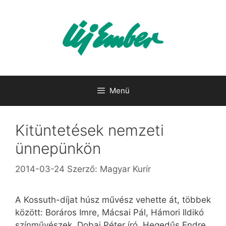
Kilépés
a
tartalomba
Menü
Kitüntetések nemzeti
ünnepünkön
2014-03-24
Szerző:
Magyar Kurír
A Kossuth-díjat húsz művész vehette át, többek
között: Boráros Imre, Mácsai Pál, Hámori Ildikó
színművészek, Dobai Péter író, Hegedűs Endre