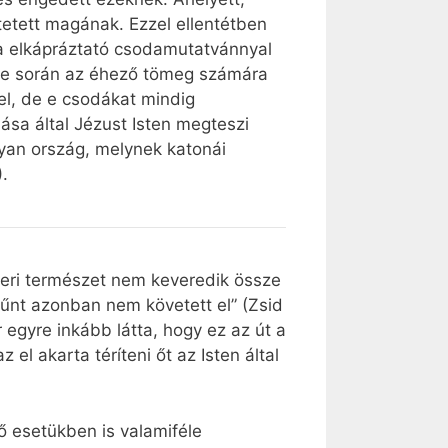
ttetett magának. Ezzel ellentétben
ja elkápráztató csodamutatvánnyal
dése során az éhező tömeg számára
el, de e csodákat mindig
sa által Jézust Isten megteszi
lyan ország, melynek katonái
.
mberi természet nem keveredik össze
űnt azonban nem követett el” (Zsid
 egyre inkább látta, hogy ez az út a
 el akarta téríteni őt az Isten által
 ő esetükben is valamiféle