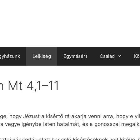
gyházunk
Lelkiség
Egymásért
Család
Kö
n Mt 4,1–11
J
e, hogy Jézust a kísértő rá akarja venni arra, hogy e vil
kra vegye igénybe Isten hatalmát, és a gonosszal megalk
sztai vándorlás alatt hasonló kísértéseknek volt kitéve,