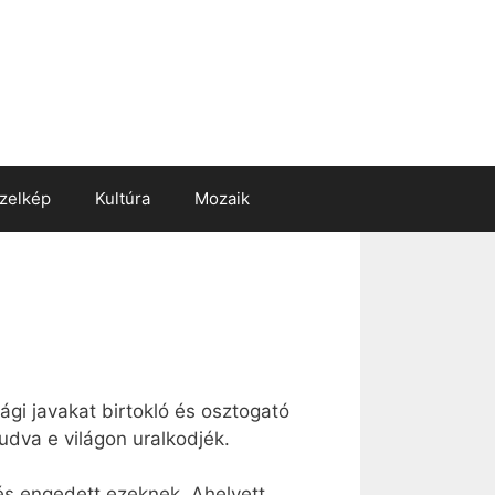
zelkép
Kultúra
Mozaik
ági javakat birtokló és osztogató
udva e világon uralkodjék.
 és engedett ezeknek. Ahelyett,