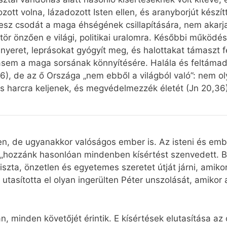
ozott volna, lázadozott Isten ellen, és aranyborjút készí
tesz csodát a maga éhségének csillapítására, nem akar
tör önzően e világi, politikai uralomra. Későbbi műkö
nyeret, leprásokat gyógyít meg, és halottakat támaszt f
asem a maga sorsának könnyítésére. Halála és feltámadá
), de az ő Országa „nem ebből a világból való”: nem o
es harcra keljenek, és megvédelmezzék életét (Jn 20,36)
sten, de ugyanakkor valóságos ember is. Az isteni és e
 „hozzánk hasonlóan mindenben kísértést szenvedett. B
iszta, önzetlen és egyetemes szeretet útját járni, amikor
utasította el olyan ingerülten Péter unszolását, amikor az
n, minden követőjét érintik. E kísértések elutasítása az