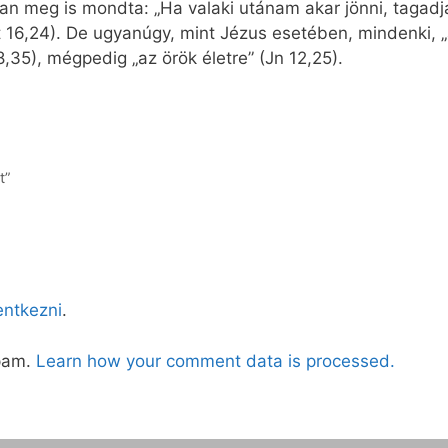
san meg is mondta: „Ha valaki utánam akar jönni, tagad
16,24). De ugyanúgy, mint Jézus esetében, mindenki, „ak
35), mégpedig „az örök életre” (Jn 12,25).
t”
lentkezni
.
spam.
Learn how your comment data is processed.