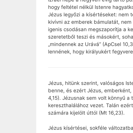
hogy feltétel nélkül Istenre hagyatk
Jézus legyőzi a kísértéseket: nem 
kivívni az emberek bámulatát, nem 
igenis csodásan megszaporítja a ke
szeretetből teszi és másokért, soh
„mindennek az Urává” (ApCsel 10,36
lennének, hogy királyukért fegyver
Jézus, hitünk szerint, valóságos I
benne, és ezért Jézus, emberként,
4,15). Jézusnak sem volt könnyű a t
kereszthalálához vezet. Talán ezért 
számára kijelölt úttól (Mt 16,23).
Jézus kísértései, sokféle változatba