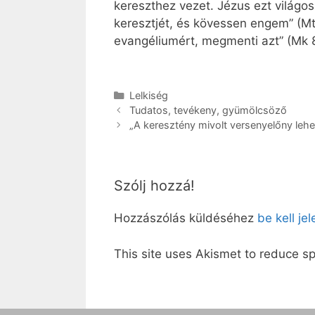
kereszthez vezet. Jézus ezt világo
keresztjét, és kövessen engem” (Mt 
evangéliumért, megmenti azt” (Mk 8,
Kategória
Lelkiség
Tudatos, tevékeny, gyümölcsöző
„A keresztény mivolt versenyelőny lehe
Szólj hozzá!
Hozzászólás küldéséhez
be kell je
This site uses Akismet to reduce 