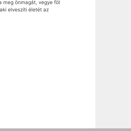
ja meg önmagát, vegye föl
i elveszíti életét az