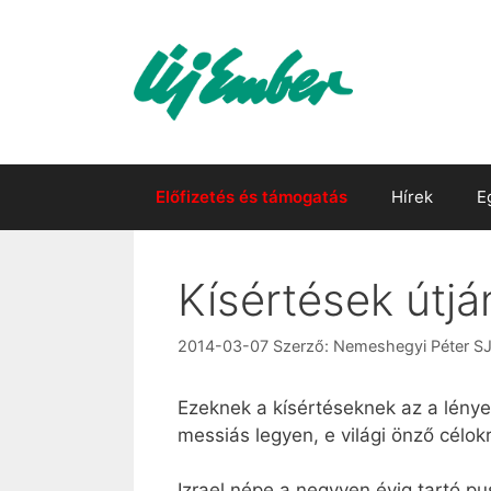
Kilépés
a
tartalomba
Előfizetés és támogatás
Hírek
E
Kísértések útjá
2014-03-07
Szerző:
Nemeshegyi Péter S
Ezeknek a kísértéseknek az a lényeg
messiás legyen, e világi önző célo
Izrael népe a negyven évig tartó pu