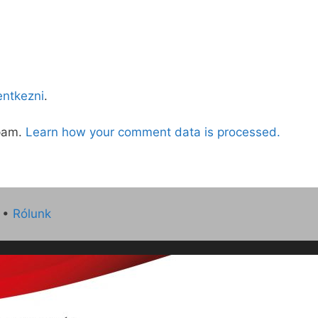
lentkezni
.
spam.
Learn how your comment data is processed.
•
Rólunk