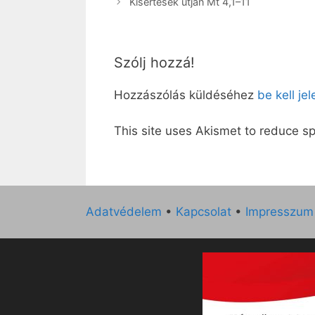
Kísértések útján Mt 4,1–11
Szólj hozzá!
Hozzászólás küldéséhez
be kell je
This site uses Akismet to reduce 
Adatvédelem
•
Kapcsolat
•
Impresszum