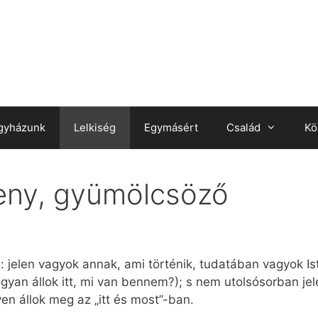
gyházunk
Lelkiség
Egymásért
Család
Kö
eny, gyümölcsöző
: jelen vagyok annak, ami történik, tudatában vagyok Ist
an állok itt, mi van bennem?); s nem utolsósorban jel
en állok meg az „itt és most”-ban.