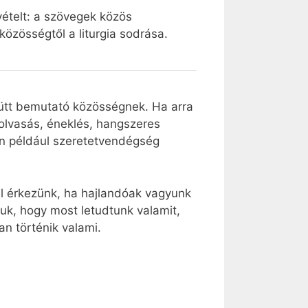
zvételt: a szövegek közös
zösségtől a liturgia sodrása.
gyütt bemutató közösségnek. Ha arra
lolvasás, éneklés, hangszeres
gén például szeretetvendégség
el érkezünk, ha hajlandóak vagyunk
uk, hogy most letudtunk valamit,
n történik valami.