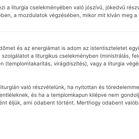
lezi a liturgia cselekményében való jószívű, jókedvű rés
en, a mozdulatok végzésében, mikor mit kíván meg a kö
z időmet és az energiámat is adom az istentiszteletet e
 szolgálatot a liturgikus cselekményben (ministrálás, fe
n (templomtakarítás, virágdíszítés), vagy a liturgia vé
liturgián való részvételünk, ha nyitottan és töredelemm
entléleknek, és ha a templomkapun kilépve nem gondolj
nt éljük, ami odabent történt. Merthogy odabent valóba