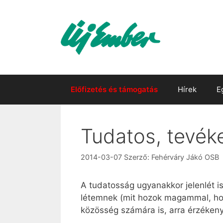
Kilépés
a
tartalomba
Előfizetés és támogatás
Hírek
E
Tudatos, tevék
2014-03-07
Szerző:
Fehérváry Jákó OSB
A tudatosság ugyanakkor jelenlét is
létemnek (mit hozok magammal, hogy
közösség számára is, arra érzékeny