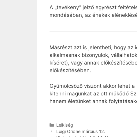
A „tevékeny” jelző egyrészt feltéte
mondásában, az énekek elénekléséb
Másrészt azt is jelentheti, hogy a
alkalmasnak bizonyulok, vállalhatok
kíséret), vagy annak előkészítésébe
előkészítésében.
Gyümölcsöző viszont akkor lehet a 
kitenni magunkat az ott működő Sz
hanem életünket annak folytatásaké
Kategória
Lelkiség
Luigi Orione március 12.