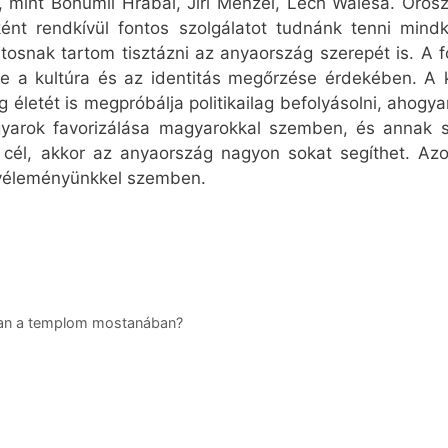
mint Bohumil Hrabal, Jirí Menzel, Lech Walesa. Orosz f
ént rendkívül fontos szolgálatot tudnánk tenni mindk
osnak tartom tisztázni az anyaország szerepét is. A fő
ennie a kultúra és az identitás megőrzése érdekében. 
g életét is megpróbálja politikailag befolyásolni, ahog
yarok favorizálása magyarokkal szemben, és annak s
 cél, akkor az anyaország nagyon sokat segíthet. Az
 véleményünkkel szemben.
 van a templom mostanában?