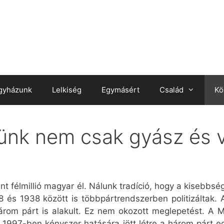
gyházunk
Lelkiség
Egymásért
Család
Kö
tünk nem csak gyász és 
t félmillió magyar él. Nálunk tradíció, hogy a kisebbsé
8 és 1938 között is többpártrendszerben politizálta
rom párt is alakult. Ez nem okozott meglepetést. A M
 1997-ben kényszer hatására jött létre a három párt eg