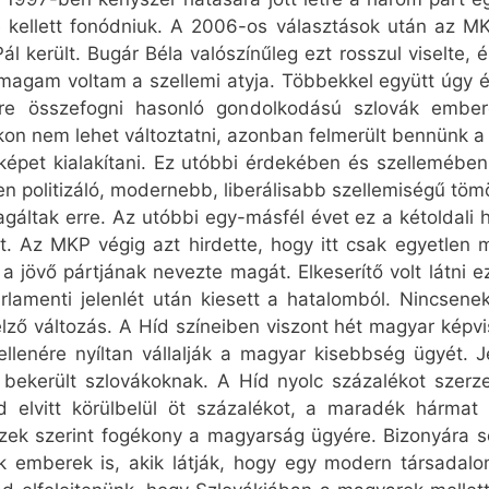
 kellett fonódniuk. A 2006-os választások után az MKP
l került. Bugár Béla valószínűleg ezt rosszul viselte, és
jómagam voltam a szellemi atyja. Többekkel együtt úgy
e összefogni hasonló gondolkodású szlovák embere
kon nem lehet változtatni, azonban felmerült bennünk a 
épet kialakítani. Ez utóbbi érdekében és szellemében
n politizáló, modernebb, liberálisabb szellemiségű tömö
áltak erre. Az utóbbi egy-másfél évet ez a kétoldali h
t. Az MKP végig azt hirdette, hogy itt csak egyetlen 
a jövő pártjának nevezte magát. Elkeserítő volt látni e
arlamenti jelenlét után kiesett a hatalomból. Nincsene
ő változás. A Híd színeiben viszont hét magyar képvis
llenére nyíltan vállalják a magyar kisebbség ügyét. J
 bekerült szlovákoknak. A Híd nyolc százalékot szerz
d elvitt körülbelül öt százalékot, a maradék hármat
zek szerint fogékony a magyarság ügyére. Bizonyára 
ák emberek is, akik látják, hogy egy modern társada