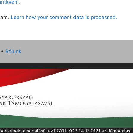
lentkezni
.
spam.
Learn how your comment data is processed.
•
Rólunk
működésének támogatását az EGYH-KCP-14-P-0121 sz. támogatás