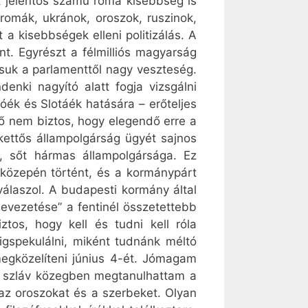
tt jelentős számú roma kisebbség is
romák, ukránok, oroszok, ruszinok,
 a kisebbségek elleni politizálás. A
. Egyrészt a félmilliós magyarság
suk a parlamenttől nagy veszteség.
enki nagyító alatt fogja vizsgálni
óék és Slotáék hatására – erőteljes
lő nem biztos, hogy elegendő erre a
kettős állampolgárság ügyét sajnos
s, sőt hármas állampolgársága. Ez
közepén történt, és a kormánypárt
válaszol. A budapesti kormány által
bevezetése” a fentinél összetettebb
os, hogy kell és tudni kell róla
gspekulálni, miként tudnánk méltó
egközelíteni június 4-ét. Jómagam
 A szláv közegben megtanulhattam a
az oroszokat és a szerbeket. Olyan