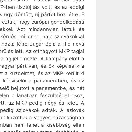
-ben tisztújítás volt, és az addigi
 úgy döntött, új pártot hoz létre. E
 éreztük, hogy európai gondolkodású
kkel. Azt mindannyian láttuk és
kérdés, mi lenne, ha a szlovákokkal
 hozta létre Bugár Béla a Híd nevű
rülés lett. Az otthagyott MKP tagjai
arag jellemezte. A kampány előtt a
magyar párt van, és ők képviselik a
zt a küzdelmet, és az MKP került ki
k képviselői a parlamentben, és ez
elő bejutott a parlamentbe, és hét
elen pillanatban feszültséget okoz,
ett, az MKP pedig négy és felet. A
 pedig szlovákok adták. A szlovák
sok közöttük a vegyes házasságban
lomban nem lehet a kisebbség ellen