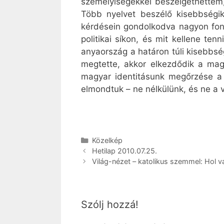
személyiségekkel beszélgethettem, 
Több nyelvet beszélő kisebbségik
kérdésein gondolkodva nagyon font
politikai síkon, és mit kellene t
anyaország a határon túli kisebbsé
megtette, akkor elkezdődik a mag
magyar identitásunk megőrzése a
elmondtuk – ne nélkülünk, és ne a
Kategória
Közelkép
Hetilap 2010.07.25.
Világ-nézet – katolikus szemmel: Hol
Szólj hozzá!