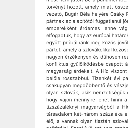
törvényt hozott, amely miatt össze
vezető, Bugár Béla helyére Csáky Pá
pártnak az alapítótól függetlenül 
emberekként érdemes lenne végr
elfogadtuk, hogy az európai határo
együtt próbálnánk meg közös jövők
pártot, amely a szlovákokkal közöse
nagyon érzékenyen és dühösen reag
konfliktus gyűlölködésbe csapott á
magyarság érdekeit. A Híd viszont 
belőle rosszabbul. Tizenkét évi p
csakugyan megdöbbentő és vészjelz
olyan szlovák, akik nemzetiségük e
hogy vajon mennyire lehet hinni a
tízszázaléknyi magyarságból a Hí
társadalom két-három százaléka e
élő, s vannak olyan tisztán szlov