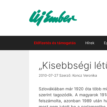
Kilépés
a
tartalomba
Előfizetés és támogatás
Hírek
E
„Kisebbségi lé
2010-07-27
Szerző:
Koncz Veronika
Szlovákiában már 1920 óta több min
szerint tagozódik. A magyarok 191
felszámolta, azonban 1989 után há
most nem jutott be a parlamentbe,