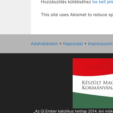
Hozzászólás küldéséhez
be kell je
This site uses Akismet to reduce 
Adatvédelem
•
Kapcsolat
•
Impresszum
„Az Új Ember katolikus hetilap 2014. évi 