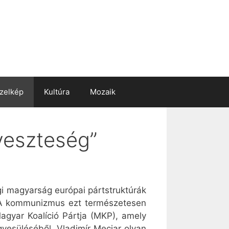
zelkép
Kultúra
Mozaik
veszteség”
gi magyarság európai pártstruktúrák
k. A kommunizmus ezt természetesen
agyar Koalíció Pártja (MKP), amely
yesüléséből. Vladimír Meciar olyan