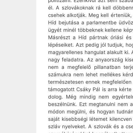
politizálni. Ezenkívül azt sem sza
él. A szlovákoknak rá kell döbben
csehek alkotják. Meg kell érteniük,
Híd bejutása a parlamentbe üdvöz
ügyét minél többeknek kellene kép
Másrészt a Híd pártnak óriási és 
lépéseiket. Azt pedig jól tudjuk, 
magyarellenes hangulat alakult ki.
nagy feladatra. Az anyaország kis
nem a megfelelő pillanatban terj
számukra nem lehet mellékes kérd
természetesen ennek megfelelően re
támogatott Csáky Pál is arra kérte
dolog. Még mindig nem egyértelm
beszélnünk. Ezt megtanulni nem a
módon megülni, és hogyan tudnánk
saját kisebbségi létemet kilencve
szláv nyelveket. A szlovák és a c