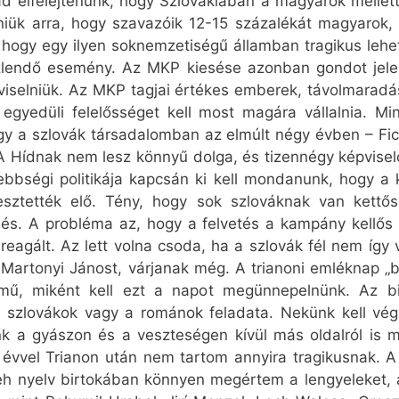
bad elfelejtenünk, hogy Szlovákiában a magyarok melle
niük arra, hogy szavazóik 12-15 százalékát magyarok, 
 hogy egy ilyen soknemzetiségű államban tragikus lehet
lendő esemény. Az MKP kiesése azonban gondot jelent
viselniük. Az MKP tagjai értékes emberek, távolmaradá
egyedüli felelősséget kell most magára vállalnia. Mind
hogy a szlovák társadalomban az elmúlt négy évben – Fic
 A Hídnak nem lesz könnyű dolga, és tizennégy képvise
ebbségi politikája kapcsán ki kell mondanunk, hogy a 
esztették elő. Tény, hogy sok szlováknak van kettő
és. A probléma az, hogy a felvetés a kampány kellős 
agált. Az lett volna csoda, ha a szlovák fél nem így 
 Martonyi Jánost, várjanak még. A trianoni emléknap „
ű, miként kell ezt a napot megünnepelnünk. Az bizt
 szlovákok vagy a románok feladata. Nekünk kell végi
 a gyászon és a veszteségen kívül más oldalról is m
n évvel Trianon után nem tartom annyira tragikusnak.
seh nyelv birtokában könnyen megértem a lengyeleket, 