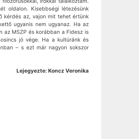
ilozófusokkal, írókkal találkoztam.
ét oldalon. Kisebbségi létezésünk
 kérdés az, vajon mit tehet értünk
A kettő ugyanis nem ugyanaz. Ha az
yan az MSZP és korábban a Fidesz is
osincs jó vége. Ha a kultúránk és
onban – s ezt már nagyon sokszor
Lejegyezte: Koncz Veronika