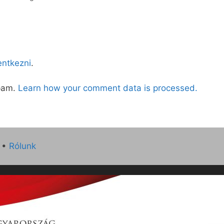
lentkezni
.
spam.
Learn how your comment data is processed.
•
Rólunk