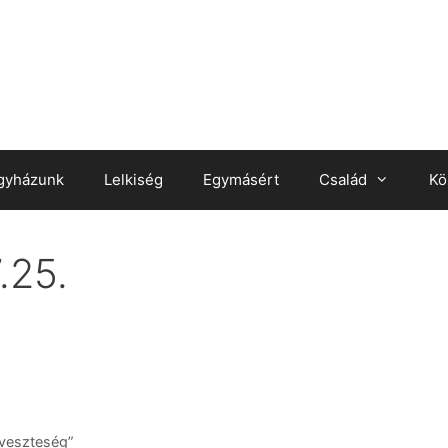
gyházunk
Lelkiség
Egymásért
Család
Kö
.25.
 veszteség”