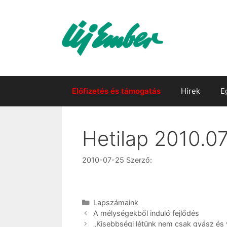
Kilépés
a
tartalomba
Előfizetés és támogatás
Hírek
E
Hetilap 2010.07
2010-07-25
Szerző:
Kategória
Lapszámaink
A mélységekből induló fejlődés
„Kisebbségi létünk nem csak gyász és