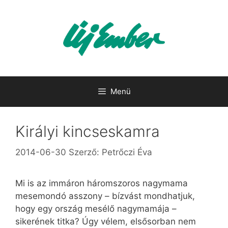
Kilépés
a
tartalomba
Menü
Királyi kincseskamra
2014-06-30
Szerző:
Petrőczi Éva
Mi is az immáron háromszoros nagymama
mesemondó asszony – bízvást mondhatjuk,
hogy egy ország mesélő nagymamája –
sikerének titka? Úgy vélem, elsősorban nem