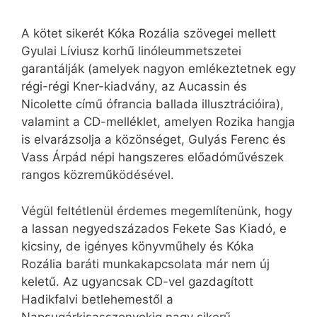
A kötet sikerét Kóka Rozália szövegei mellett
Gyulai Líviusz korhű linóleummetszetei
garantálják (amelyek nagyon emlékeztetnek egy
régi-régi Kner-kiadvány, az Aucassin és
Nicolette című ófrancia ballada illusztrációira),
valamint a CD-melléklet, amelyen Rozika hangja
is elvarázsolja a közönséget, Gulyás Ferenc és
Vass Árpád népi hangszeres előadóművészek
rangos közreműködésével.
Végül feltétlenül érdemes megemlítenünk, hogy
a lassan negyedszázados Fekete Sas Kiadó, e
kicsiny, de igényes könyvműhely és Kóka
Rozália baráti munkakapcsolata már nem új
keletű. Az ugyancsak CD-vel gazdagított
Hadikfalvi betlehemestől a
Napsugárkisasszonyokig nagy sikerű