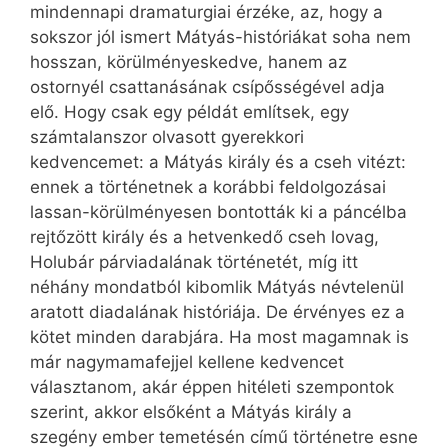
mindennapi dramaturgiai érzéke, az, hogy a
sokszor jól ismert Mátyás-históriákat soha nem
hosszan, körülményeskedve, hanem az
ostornyél csattanásának csípősségével adja
elő. Hogy csak egy példát említsek, egy
számtalanszor olvasott gyerekkori
kedvencemet: a Mátyás király és a cseh vitézt:
ennek a történetnek a korábbi feldolgozásai
lassan-körülményesen bontották ki a páncélba
rejtőzött király és a hetvenkedő cseh lovag,
Holubár párviadalának történetét, míg itt
néhány mondatból kibomlik Mátyás névtelenül
aratott diadalának históriája. De érvényes ez a
kötet minden darabjára. Ha most magamnak is
már nagymamafejjel kellene kedvencet
választanom, akár éppen hitéleti szempontok
szerint, akkor elsőként a Mátyás király a
szegény ember temetésén című történetre esne