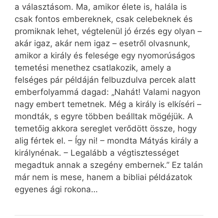
a választásom. Ma, amikor élete is, halála is
csak fontos embereknek, csak celebeknek és
promiknak lehet, végtelenül jó érzés egy olyan –
akár igaz, akár nem igaz – esetről olvasnunk,
amikor a király és felesége egy nyomorúságos
temetési menethez csatlakozik, amely a
felséges pár példáján felbuzdulva percek alatt
emberfolyammá dagad: „Nahát! Valami nagyon
nagy embert temetnek. Még a király is elkíséri –
mondták, s egyre többen beálltak mögéjük. A
temetőig akkora sereglet verődött össze, hogy
alig fértek el. – Így ni! – mondta Mátyás király a
királynénak. – Legalább a végtisztességet
megadtuk annak a szegény embernek.” Ez talán
már nem is mese, hanem a bibliai példázatok
egyenes ági rokona…