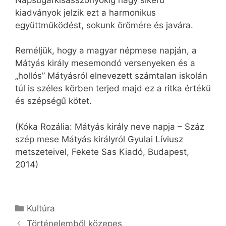
kiadványok jelzik ezt a harmonikus
együttműködést, sokunk örömére és javára.
Reméljük, hogy a magyar népmese napján, a
Mátyás király mesemondó versenyeken és a
„hollós” Mátyásról elnevezett számtalan iskolán
túl is széles körben terjed majd ez a ritka értékű
és szépségű kötet.
(Kóka Rozália: Mátyás király neve napja – Száz
szép mese Mátyás királyról Gyulai Líviusz
metszeteivel, Fekete Sas Kiadó, Budapest,
2014)
Kategória
Kultúra
Történelemből közepes