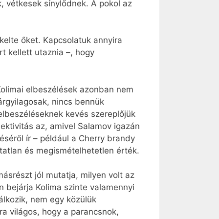
, vétkesek sínylődnek. A pokol az
kelte őket. Kapcsolatuk annyira
 kellett utaznia –, hogy
 Kolimai elbeszélések azonban nem
árgyilagosak, nincs bennük
z elbeszéléseknek kevés szereplőjük
ktivitás az, amivel Salamov igazán
séről ír – például a Cherry brandy
tatlan és megismételhetetlen érték.
részt jól mutatja, milyen volt az
n bejárja Kolima szinte valamennyi
lálkozik, nem egy közülük
ra világos, hogy a parancsnok,