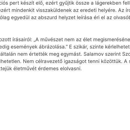
ós pert készít elő, ezért gyűjtik össze a lágerekben fe
ezért mindenkit visszaküldenek az eredeti helyére. Az ír
ólag egyedül az abszurd helyzet leírása éri el az olvas
kozott írásairól: „A művészet nem az élet megismerésén
 események ábrázolása.” E szikár, szinte kérlelhetetle
yáltalán nem értették meg egymást. Salamov szerint Sz
etetlen. Nem célravezető igazságot tenni közöttük. A 
ejük életművét érdemes elolvasni.