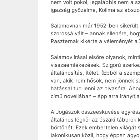
nem volt pokol, legalábbis nem a s
igazság győzelme, Kolima az abszolút
Salamovnak már 1952-ben sikerült el
szorossá vált – annak ellenére, hog
Paszternak kikérte a véleményét a
Salamov írásai elsőre olyanok, min
visszaemlékezések. Szigorú szerkez
általánosítás, ítélet. (Ebből a sze
van, akik nem hősök, nem jönnek s
hatással tud lenni az olvasóra. Ah
című novellában – épp arra irányítj
A Jogászok összeesküvése egyrészt 
általános légkör az északi táborok 
börtönét. Ezek embertelen világát s
lakonikusan közli, hogy éppen agyo