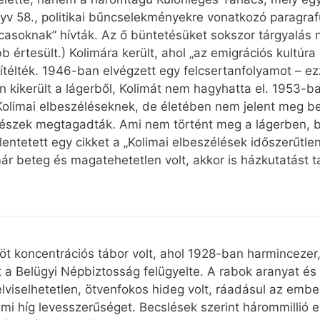
v 58., politikai bűncselekményekre vonatkozó paragrafus
asoknak” hívták. Az ő büntetésüket sokszor tárgyalás n
b értesült.) Kolimára került, ahol „az emigrációs kultúra
elítélték. 1946-ban elvégzett egy felcsertanfolyamot – 
n kikerült a lágerből, Kolimát nem hagyhatta el. 1953-
a Kolimai elbeszéléseknek, de életében nem jelent meg be
vészek megtagadták. Ami nem történt meg a lágerben,
ntetett egy cikket a „Kolimai elbeszélések időszerűtle
már beteg és magatehetetlen volt, akkor is házkutatást 
t koncentrációs tábor volt, ahol 1928-ban harmincezer,
t a Belügyi Népbiztosság felügyelte. A rabok aranyat és
lviselhetetlen, ötvenfokos hideg volt, ráadásul az embe
ami híg levesszerűséget. Becslések szerint hárommillió 