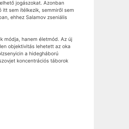
llelhető jogászokat. Azonban
ó itt sem ítélkezik, semmiről sem
óban, ehhez Salamov zseniális
ek módja, hanem életmód. Az új
n objektivitás lehetett az oka
olzsenyicin a hidegháború
szovjet koncentrációs táborok