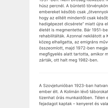
húsz percnél. A büntető törvényköny
embereket később csak „ötvennyolc
hogy az elítélt minderről csak későb
hadigépezet dicsérete” miatt újra 
életét is megmentette. Bár 1951-be
rehabilitálták. Azonnal nekilátott 
közeg elhallgatta, az emigráns mű
összeomlott, majd 1972-ben megjele
megfigyelés alatt tartotta, amikor 
zárták, ott halt meg 1982-ben.
A Szovjetunióban 1923-ban hatvanö
ember élt. A Kolimán lévő táboroka
tizenhat órás munkaidőben. Télen e
fejadagot kaptak – kenyeret és val