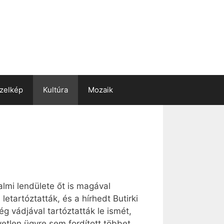
zelkép
Kultúra
Mozaik
lmi lendülete őt is magával
etartóztatták, és a hírhedt Butirki
ég vádjával tartóztatták le ismét,
etlen ügyre sem fordított többet