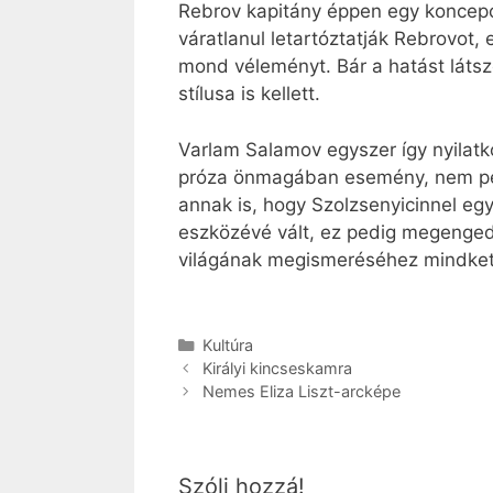
Rebrov kapitány éppen egy koncepci
váratlanul letartóztatják Rebrovot, 
mond véleményt. Bár a hatást látsz
stílusa is kellett.
Varlam Salamov egyszer így nyilat
próza önmagában esemény, nem pedig
annak is, hogy Szolzsenyicinnel eg
eszközévé vált, ez pedig megengedh
világának megismeréséhez mindkett
Kategória
Kultúra
Királyi kincseskamra
Nemes Eliza Liszt-arcképe
Szólj hozzá!