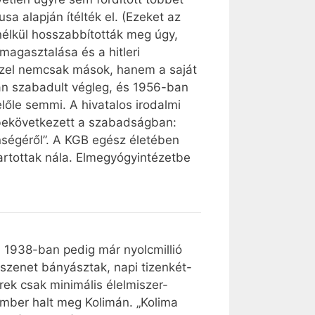
a alapján ítélték el. (Ezeket az
élkül hosszabbították meg úgy,
 magasztalása és a hitleri
ezzel nemcsak mások, hanem a saját
ban szabadult végleg, és 1956-ban
lőle semmi. A hivatalos irodalmi
 bekövetkezett a szabadságban:
nségéről”. A KGB egész életében
tartottak nála. Elmegyógyintézetbe
 1938-ban pedig már nyolcmillió
 szenet bányásztak, napi tizenkét-
rek csak minimális élelmiszer-
ember halt meg Kolimán. „Kolima