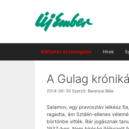
Kilépés
a
tartalomba
Előfizetés és támogatás
Hírek
E
A Gulag krónik
2014-06-30
Szerző:
Baranyai Béla
Salamov, egy pravoszláv lelkész fi
ragadta, ám Sztálin-ellenes vélemén
börtönbe vitték. Bár jogásznak tanul
1937-ben. Nem bíróság ítélkezett f