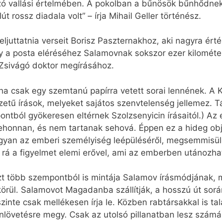
zó vallási értelmében. A pokolban a bűnösök bűnhődnek
 rossz diadala volt” – írja Mihail Geller történész.
juttatnia verseit Borisz Paszternakhoz, aki nagyra érté
y a posta eléréséhez Salamovnak sokszor ezer kilométert
 Zsivágó doktor megírásához.
tha csak egy szemtanú papírra vetett sorai lennének. A
etű írások, melyeket sajátos szenvtelenség jellemez. T
mpontból gyökeresen eltérnek Szolzsenyicin írásaitól.) A
ehonnan, és nem tartanak sehová. Éppen ez a hideg obje
ogyan az emberi személyiség leépüléséről, megsemmisülé
a rá a figyelmet elemi erővel, ami az emberben utánozha
több szempontból is mintája Salamov írásmódjának, más
körül. Salamovot Magadanba szállítják, a hosszú út sorá
zinte csak mellékesen írja le. Közben rabtársakkal is ta
nlövetésre megy. Csak az utolsó pillanatban lesz számá