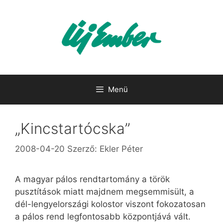
Kilépés
a
tartalomba
Menü
„Kincstartócska”
2008-04-20
Szerző:
Ekler Péter
A magyar pálos rendtartomány a török
pusztítások miatt majdnem megsemmisült, a
dél-lengyelországi kolostor viszont fokozatosan
a pálos rend legfontosabb központjává vált.