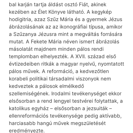
bal karján tartja áldást osztó Fiát, akinek
kezében az Élet Könyve látható. A kegykép
hodigitria, azaz Szűz Mária és a gyermek Jézus
ábrázolásának az az ikonográfiai típusa, amikor
a Szűzanya Jézusra mint a megváltás forrására
mutat. A Fekete Mária néven ismert ábrázolás
másolatát majdnem minden pálos rendi
templomban elhelyezték. A XVII. század első
évtizedeiben ritkák a magyar nyelvű, nyomtatott
pálos művek. A reformáció, a kedvezőtlen
korabeli politikai társadalmi viszonyok nem
kedveztek a pálosok elmélkedő
szellemiségének. Irodalmi tevékenységet ekkor
elsősorban a rend lengyel testvérei folytattak, a
katolikus egyház – elsősorban a jezsuiták –
ellenreformációs tevékenysége pedig aktívabb,
harciasabb hangú művek megszületését
eredményezte.