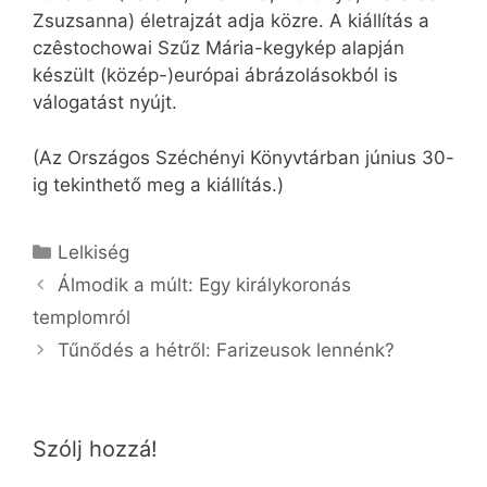
Zsuzsanna) életrajzát adja közre. A kiállítás a
czêstochowai Szűz Mária-kegykép alapján
készült (közép-)európai ábrázolásokból is
válogatást nyújt.
(Az Országos Széchényi Könyvtárban június 30-
ig tekinthető meg a kiállítás.)
Kategória
Lelkiség
Álmodik a múlt: Egy királykoronás
templomról
Tűnődés a hétről: Farizeusok lennénk?
Szólj hozzá!