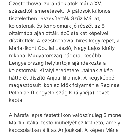
Czestochowai zarándoklatok már a XV.
századtól ismeretesek. A pálosok különös
tiszteletben részesítették Szűz Máriát,
kolostoraik és templomaik jó részét az ő
oltalmába ajánlották, épületeiket képeivel
díszítették. A czestochowai híres kegyképet, a
Mária-ikont Opuliai László, Nagy Lajos király
rokona, Magyarország nádora, később
Lengyelország helytartója ajándékozta a
kolostornak. Királyi eredetére utalnak a kép
hátterét díszítő Anjou-liliomok. A kegyképpé
magasztosult ikon az idők folyamán a Reginae
Poloniae (Lengyelország Királynéja) nevet
kapta.
A hársfa lapra festett ikon valószínűleg Simone
Martini itáliai festő műhelyéhez köthető, amely
kapcsolatban állt az Anjoukkal. A képen Mária