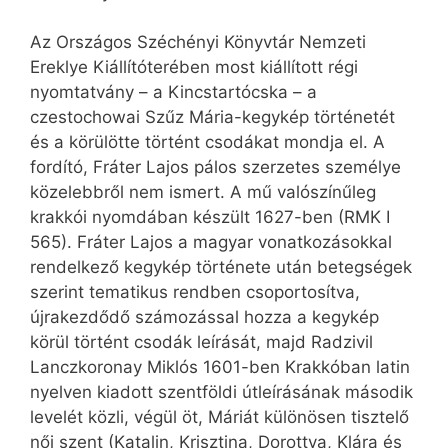
Az Országos Széchényi Könyvtár Nemzeti
Ereklye Kiállítóterében most kiállított régi
nyomtatvány – a Kincstartócska – a
czestochowai Szűz Mária-kegykép történetét
és a körülötte történt csodákat mondja el. A
fordító, Fráter Lajos pálos szerzetes személye
közelebbről nem ismert. A mű valószínűleg
krakkói nyomdában készült 1627-ben (RMK I
565). Fráter Lajos a magyar vonatkozásokkal
rendelkező kegykép története után betegségek
szerint tematikus rendben csoportosítva,
újrakezdődő számozással hozza a kegykép
körül történt csodák leírását, majd Radzivil
Lanczkoronay Miklós 1601-ben Krakkóban latin
nyelven kiadott szentföldi útleírásának második
levelét közli, végül öt, Máriát különösen tisztelő
női szent (Katalin, Krisztina, Dorottya, Klára és