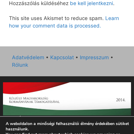
Hozzászólás küldéséhez
be kell jelentkezni
.
This site uses Akismet to reduce spam.
Learn
how your comment data is processed.
Adatvédelem
•
Kapcsolat
•
Impresszum
•
Rólunk
„Az Új Ember katolikus hetilap 2014. évi működésének
A weboldalon a minőségi felhasználói élmény érdekében sütiket
támogatását az EGYH-KCP-14-P-0121 sz. támogatási
használunk.
szerződés keretében 3 000 000 Ft összegben támogatta az