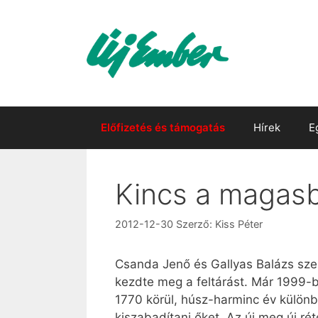
Kilépés
a
tartalomba
Előfizetés és támogatás
Hírek
E
Kincs a magas
2012-12-30
Szerző:
Kiss Péter
Csanda Jenő és Gallyas Balázs sze
kezdte meg a feltárást. Már 1999-be
1770 körül, húsz-harminc év különbs
kiszabadítani őket. Az új meg új ré