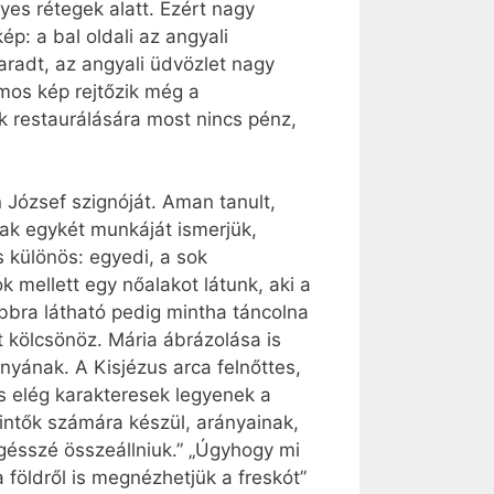
yes rétegek alatt. Ezért nagy
ép: a bal oldali az angyali
aradt, az angyali üdvözlet nagy
ámos kép rejtőzik még a
zek restaurálására most nincs pénz,
 József szignóját. Aman tanult,
sak egykét munkáját ismerjük,
 különös: egyedi, a sok
 mellett egy nőalakot látunk, aki a
jobbra látható pedig mintha táncolna
kölcsönöz. Mária ábrázolása is
nyának. A Kisjézus arca felnőttes,
 is elég karakteresek legyenek a
intők számára készül, arányainak,
egésszé összeállniuk.” „Úgyhogy mi
 földről is megnézhetjük a freskót”