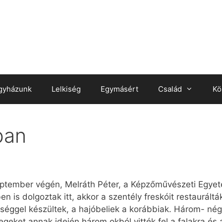
gyházunk
Lelkiség
Egymásért
Család
Kö
ban
ptember végén, Melráth Péter, a Képzőművészeti Egye
n is dolgoztak itt, akkor a szentély freskóit restauráltá
éggel készültek, a hajóbeliek a korábbiak. Három- négy 
tegeket annak idején három okból vitték fel a falakra é