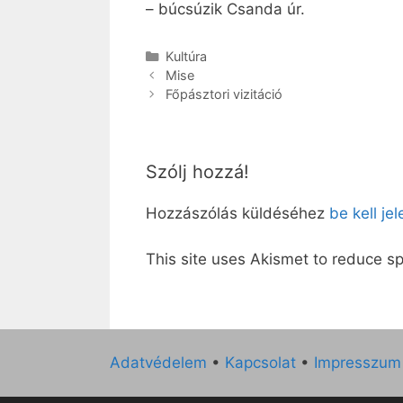
– búcsúzik Csanda úr.
Kategória
Kultúra
Mise
Főpásztori vizitáció
Szólj hozzá!
Hozzászólás küldéséhez
be kell je
This site uses Akismet to reduce 
Adatvédelem
•
Kapcsolat
•
Impresszum