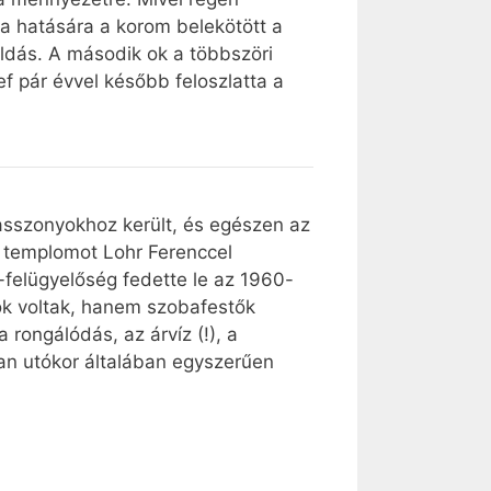
ma hatására a korom belekötött a
oldás. A második ok a többszöri
ef pár évvel később feloszlatta a
sasszonyokhoz került, és egészen az
a templomot Lohr Ferenccel
-felügyelőség fedette le az 1960-
k voltak, hanem szobafestők
rongálódás, az árvíz (!), a
an utókor általában egyszerűen