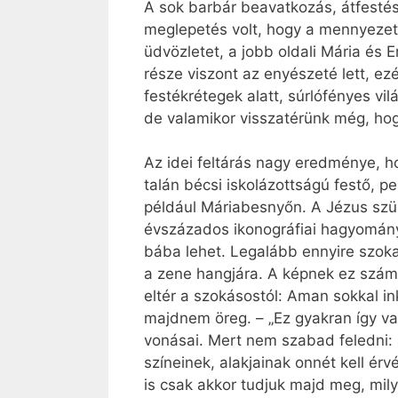
A sok barbár beavatkozás, átfestés
meglepetés volt, hogy a mennyezeti f
üdvözletet, a jobb oldali Mária és
része viszont az enyészeté lett, ez
festékrétegek alatt, súrlófényes vil
de valamikor visszatérünk még, hog
Az idei feltárás nagy eredménye, h
talán bécsi iskolázottságú festő, p
például Máriabesnyőn. A Jézus szül
évszázados ikonográfiai hagyománytó
bába lehet. Legalább ennyire szokat
a zene hangjára. A képnek ez szám
eltér a szokásostól: Aman sokkal in
majdnem öreg. – „Ez gyakran így van 
vonásai. Mert nem szabad feledni: 
színeinek, alakjainak onnét kell ér
is csak akkor tudjuk majd meg, mily