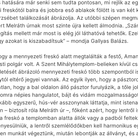
 hatására már senki sem tudta pontosan, mi rejlik az eg
reskótól balra és jobbra eső ablakok fölött is van két k
 Erzsébet találkozását ábrázolja. Az utóbbi szépen megm
ért Melráth úrnak most szinte újra kellett álmodnia. „Sz
ágítás mellett már most is elég jól láthatóvá tehetők. E
y azokat is kiszabadítsuk” – mondja Gallyas Balázs.
ogy a mennyezeti freskó alatt megtalálták a festő, Aman
esti polgár volt. A Szent Mihálytemplom-belieken kívül c
etését ábrázoló mennyezeti freskó több szempontból is
l eltérő jegyei vannak. Az egyik ilyen, hogy a pásztorok
lan, hogy a bal oldalon álló pásztor furulyázik, a tőle 
omra népies hangulatot, bájt és vidám mozgalmasságot 
kább egyszerű, hús-vér asszonynak láttatja, mint istena
– biztosít róla Melráth úr –, főként azért, hogy lentről
a freskó a templomban alatta állók vagy a padból feltek
vényesülniük, a lentről szemlélődőkben kell harmonikus 
en munkát végeztünk, miután lebontják az állványt, és a