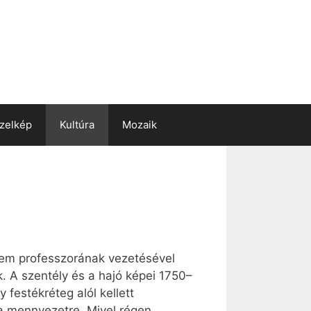
zelkép
Kultúra
Mozaik
tem professzorának vezetésével
k. A szentély és a hajó képei 1750–
festékréteg alól kellett
s a mennyezetre. Mivel régen