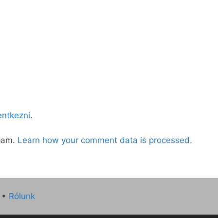
lentkezni
.
spam.
Learn how your comment data is processed.
•
Rólunk