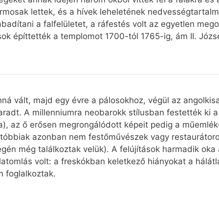
kormosak lettek, és a hívek leheletének nedvességtartal
adítani a falfelületet, a ráfestés volt az egyetlen meg
ok építtették a templomot 1700-tól 1765-ig, ám II. Józs
nná vált, majd egy évre a pálosokhoz, végül az angolki
aradt. A millenniumra neobarokk stílusban festették ki 
kra), az ő erősen megrongálódott képeit pedig a műemlék
utóbbiak azonban nem festőművészek vagy restaurátoro
én még találkoztak velük). A felújítások harmadik oka a 
tomlás volt: a freskókban keletkező hiányokat a hálátl
m foglalkoztak.