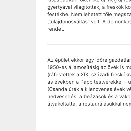
gyertyával világítottak, a freskók 
festékbe. Nem lehetett tőle megszab
„tulajdonosváltás” volt. A domonkos
rendet.
Az épület ekkor egy időre gazdátla
1950-es államosításig az övék is m
(ráfestettek a XIX. századi freskó
as években a Papp testvérekkel – 
(Csanda úrék a kilencvenes évek vég
nedvesedés, a beázások és a vakola
átvakoltatta, a restaurálásukkal ne