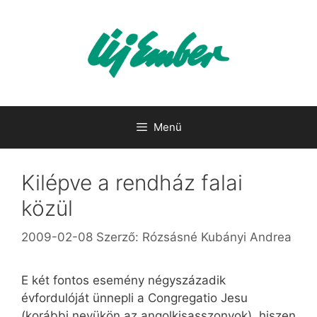
Kilépés
a
tartalomba
Menü
Kilépve a rendház falai
közül
2009-02-08
Szerző:
Rózsásné Kubányi Andrea
E két fontos esemény négyszázadik
évfordulóját ünnepli a Congregatio Jesu
(korábbi nevükön az angolkisasszonyok), hiszen