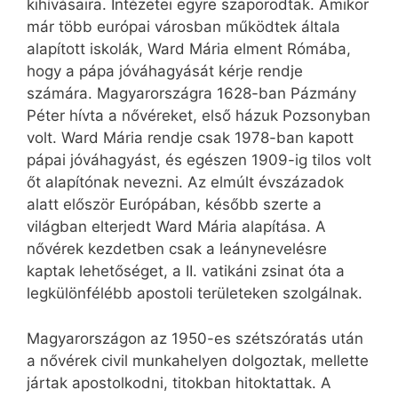
kihívásaira. Intézetei egyre szaporodtak. Amikor
már több európai városban működtek általa
alapított iskolák, Ward Mária elment Rómába,
hogy a pápa jóváhagyását kérje rendje
számára. Magyarországra 1628-ban Pázmány
Péter hívta a nővéreket, első házuk Pozsonyban
volt. Ward Mária rendje csak 1978-ban kapott
pápai jóváhagyást, és egészen 1909-ig tilos volt
őt alapítónak nevezni. Az elmúlt évszázadok
alatt először Európában, később szerte a
világban elterjedt Ward Mária alapítása. A
nővérek kezdetben csak a leánynevelésre
kaptak lehetőséget, a II. vatikáni zsinat óta a
legkülönfélébb apostoli területeken szolgálnak.
Magyarországon az 1950-es szétszóratás után
a nővérek civil munkahelyen dolgoztak, mellette
jártak apostolkodni, titokban hitoktattak. A