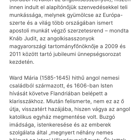
innen indult el alapítónőjük szenvedésekkel teli
munkássága, melynek gyümölcse az Európa-
szerte és a világ több országában ismert
apostoli munkát végző szerzetesrend – mondta
Knáb Judit, az angolkisasszonyok
magyarországi tartományfőnöknője a 2009 és
2011 között tartó jubileumi ünnepségsorozat
kezdetén.
Ward Mária (1585-1645) hithű angol nemesi
családból származott, és 1606-ban Isten
hívását követve Flandriában belépett a
klarisszákhoz. Miután felismerte, nem ez az ő
útja, visszatért hazájába, hiszen vágya az angol
katolikus egyház megmentése volt. Buzgó
imádsága, istenkeresése és az emberek
szolgálata által „megnyert néhány nemes