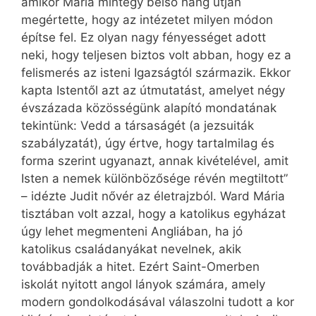
amikor Mária mintegy belső hang útján
megértette, hogy az intézetet milyen módon
építse fel. Ez olyan nagy fényességet adott
neki, hogy teljesen biztos volt abban, hogy ez a
felismerés az isteni Igazságtól származik. Ekkor
kapta Istentől azt az útmutatást, amelyet négy
évszázada közösségünk alapító mondatának
tekintünk: Vedd a társaságét (a jezsuiták
szabályzatát), úgy értve, hogy tartalmilag és
forma szerint ugyanazt, annak kivételével, amit
Isten a nemek különbözősége révén megtiltott”
– idézte Judit nővér az életrajzból. Ward Mária
tisztában volt azzal, hogy a katolikus egyházat
úgy lehet megmenteni Angliában, ha jó
katolikus családanyákat nevelnek, akik
továbbadják a hitet. Ezért Saint-Omerben
iskolát nyitott angol lányok számára, amely
modern gondolkodásával válaszolni tudott a kor