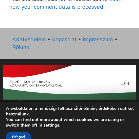
how your comment data is processed.
Adatvédelem
•
Kapcsolat
•
Impresszum
•
Rólunk
„Az Új Ember katolikus hetilap 2014. évi működésének
A weboldalon a minőségi felhasználói élmény érdekében sütiket
támogatását az EGYH-KCP-14-P-0121 sz. támogatási
használunk.
szerződés keretében 3 000 000 Ft összegben támogatta az
You can find out more about which cookies we are using or
Emberi Erőforrások Minisztériuma.”
switch them off in
settings
.
© 2026 Magyar Kurír - Új Ember
• Készült
GeneratePress
Elfogad