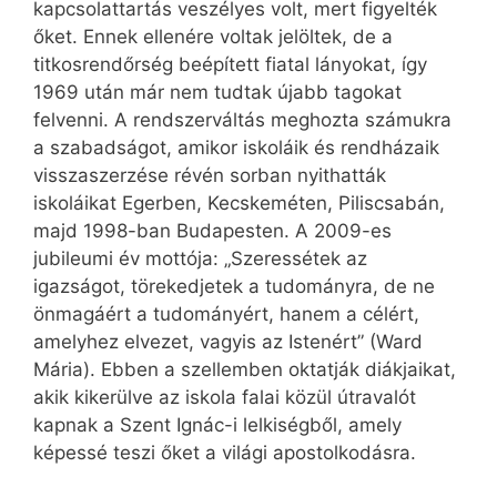
kapcsolattartás veszélyes volt, mert figyelték
őket. Ennek ellenére voltak jelöltek, de a
titkosrendőrség beépített fiatal lányokat, így
1969 után már nem tudtak újabb tagokat
felvenni. A rendszerváltás meghozta számukra
a szabadságot, amikor iskoláik és rendházaik
visszaszerzése révén sorban nyithatták
iskoláikat Egerben, Kecskeméten, Piliscsabán,
majd 1998-ban Budapesten. A 2009-es
jubileumi év mottója: „Szeressétek az
igazságot, törekedjetek a tudományra, de ne
önmagáért a tudományért, hanem a célért,
amelyhez elvezet, vagyis az Istenért” (Ward
Mária). Ebben a szellemben oktatják diákjaikat,
akik kikerülve az iskola falai közül útravalót
kapnak a Szent Ignác-i lelkiségből, amely
képessé teszi őket a világi apostolkodásra.