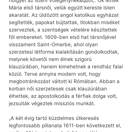
hölgyet az isteni Vőlegénynek&quot;. Ők lettek
Mária első társnői, velük együtt kereste Isten
akaratát. Az üldözött angol katolikus egyházat
segítették, papokat bújtattak, titokban miséket
szerveztek, a szentségek vételére készítettek
föl embereket. 1609-ben első hat társnőjével
visszament Saint-Omerbe, ahol olyan
szerzetesi létforma kialakításán gondolkodtak,
melynek követői nem élnek szigorú
klauzúrában, hanem kimehetnek a rendház falai
közül. Terve annyira modern volt, hogy
megbotránkozást váltott ki Rómában. Abban a
korban női szerzetesek csak klauzúrában
élhettek, az apostolkodás a férfiak dolga volt,
jezsuiták végeztek missziós munkát.
„A két évig tartó küzdelmes útkeresés
legfontosabb pillanata 1611-ben következett el,