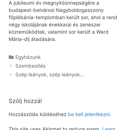
A jubileumi év megnyitóünnepségére a
budapest-belvárosi Nagyboldogasszony
főplébánia-templomban került sor, ahol a rend
négy iskolájának énekkarai és zenészei
közreműködtek, valamint sor került a Ward
Mária-díj átadására.
Kategória
Egyházunk
Szembesítés
Szép leányok, szép leányok…
Szólj hozzá!
Hozzászólás küldéséhez
be kell jelentkezni
.
This site uses Akismet to reduce spam.
Learn