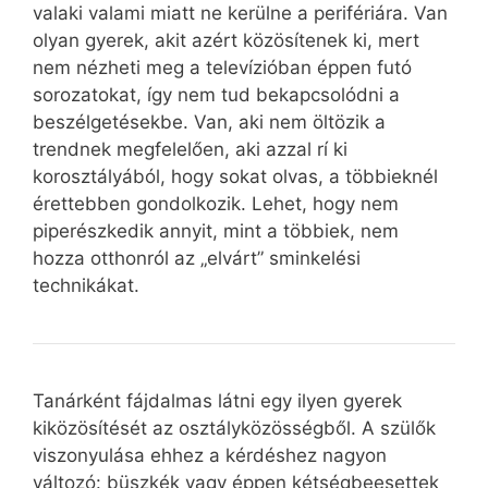
valaki valami miatt ne kerülne a perifériára. Van
olyan gyerek, akit azért közösítenek ki, mert
nem nézheti meg a televízióban éppen futó
sorozatokat, így nem tud bekapcsolódni a
beszélgetésekbe. Van, aki nem öltözik a
trendnek megfelelően, aki azzal rí ki
korosztályából, hogy sokat olvas, a többieknél
érettebben gondolkozik. Lehet, hogy nem
piperészkedik annyit, mint a többiek, nem
hozza otthonról az „elvárt” sminkelési
technikákat.
Tanárként fájdalmas látni egy ilyen gyerek
kiközösítését az osztályközösségből. A szülők
viszonyulása ehhez a kérdéshez nagyon
változó: büszkék vagy éppen kétségbeesettek