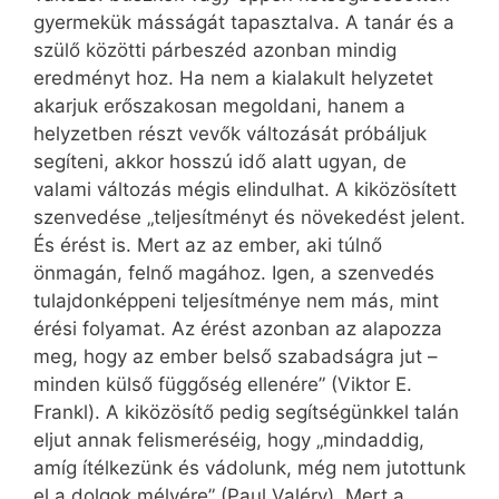
gyermekük másságát tapasztalva. A tanár és a
szülő közötti párbeszéd azonban mindig
eredményt hoz. Ha nem a kialakult helyzetet
akarjuk erőszakosan megoldani, hanem a
helyzetben részt vevők változását próbáljuk
segíteni, akkor hosszú idő alatt ugyan, de
valami változás mégis elindulhat. A kiközösített
szenvedése „teljesítményt és növekedést jelent.
És érést is. Mert az az ember, aki túlnő
önmagán, felnő magához. Igen, a szenvedés
tulajdonképpeni teljesítménye nem más, mint
érési folyamat. Az érést azonban az alapozza
meg, hogy az ember belső szabadságra jut –
minden külső függőség ellenére” (Viktor E.
Frankl). A kiközösítő pedig segítségünkkel talán
eljut annak felismeréséig, hogy „mindaddig,
amíg ítélkezünk és vádolunk, még nem jutottunk
el a dolgok mélyére” (Paul Valéry). Mert a