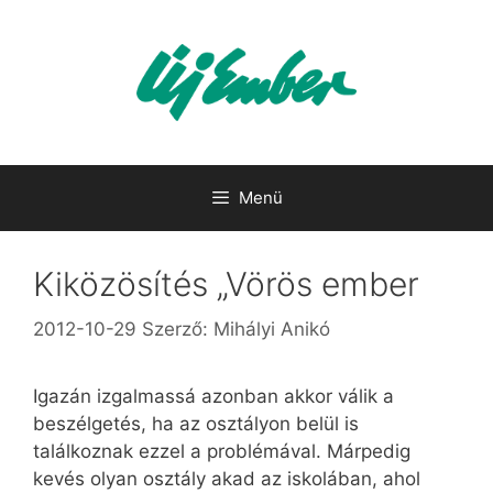
Kilépés
a
tartalomba
Menü
Kiközösítés „Vörös ember
2012-10-29
Szerző:
Mihályi Anikó
Igazán izgalmassá azonban akkor válik a
beszélgetés, ha az osztályon belül is
találkoznak ezzel a problémával. Márpedig
kevés olyan osztály akad az iskolában, ahol