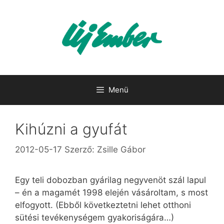
Kilépés
a
tartalomba
Menü
Kihúzni a gyufát
2012-05-17
Szerző:
Zsille Gábor
Egy teli dobozban gyárilag negyvenöt szál lapul
– én a magamét 1998 elején vásároltam, s most
elfogyott. (Ebből következtetni lehet otthoni
sütési tevékenységem gyakoriságára…)