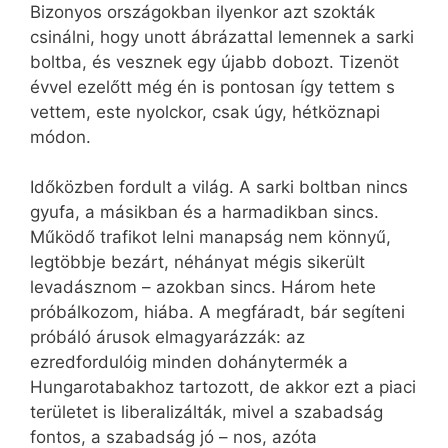
Bizonyos országokban ilyenkor azt szokták
csinálni, hogy unott ábrázattal lemennek a sarki
boltba, és vesznek egy újabb dobozt. Tizenöt
évvel ezelőtt még én is pontosan így tettem s
vettem, este nyolckor, csak úgy, hétköznapi
módon.
Időközben fordult a világ. A sarki boltban nincs
gyufa, a másikban és a harmadikban sincs.
Működő trafikot lelni manapság nem könnyű,
legtöbbje bezárt, néhányat mégis sikerült
levadásznom – azokban sincs. Három hete
próbálkozom, hiába. A megfáradt, bár segíteni
próbáló árusok elmagyarázzák: az
ezredfordulóig minden dohánytermék a
Hungarotabakhoz tartozott, de akkor ezt a piaci
területet is liberalizálták, mivel a szabadság
fontos, a szabadság jó – nos, azóta