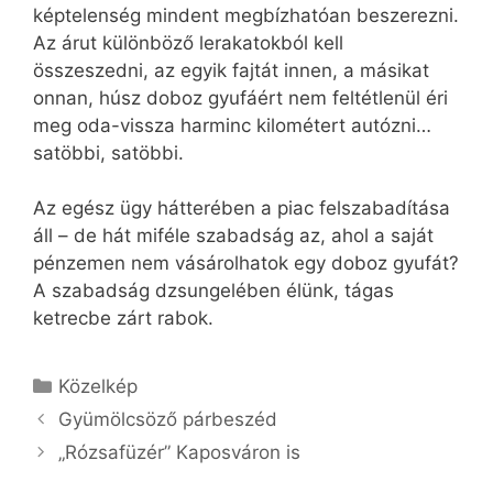
képtelenség mindent megbízhatóan beszerezni.
Az árut különböző lerakatokból kell
összeszedni, az egyik fajtát innen, a másikat
onnan, húsz doboz gyufáért nem feltétlenül éri
meg oda-vissza harminc kilométert autózni…
satöbbi, satöbbi.
Az egész ügy hátterében a piac felszabadítása
áll – de hát miféle szabadság az, ahol a saját
pénzemen nem vásárolhatok egy doboz gyufát?
A szabadság dzsungelében élünk, tágas
ketrecbe zárt rabok.
Kategória
Közelkép
Gyümölcsöző párbeszéd
„Rózsafüzér” Kaposváron is