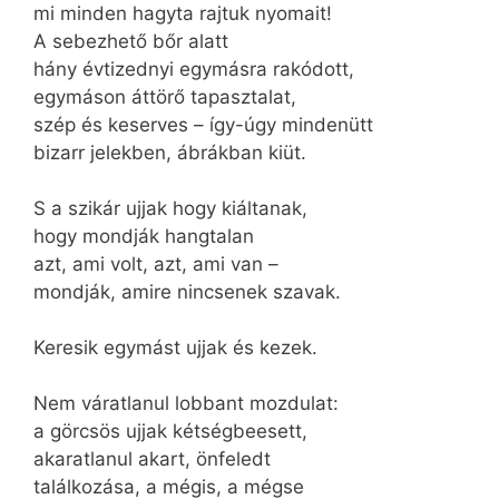
mi minden hagyta rajtuk nyomait!
A sebezhető bőr alatt
hány évtizednyi egymásra rakódott,
egymáson áttörő tapasztalat,
szép és keserves – így-úgy mindenütt
bizarr jelekben, ábrákban kiüt.
S a szikár ujjak hogy kiáltanak,
hogy mondják hangtalan
azt, ami volt, azt, ami van –
mondják, amire nincsenek szavak.
Keresik egymást ujjak és kezek.
Nem váratlanul lobbant mozdulat:
a görcsös ujjak kétségbeesett,
akaratlanul akart, önfeledt
találkozása, a mégis, a mégse