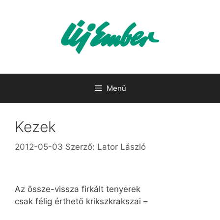
Kilépés
a
tartalomba
Menü
Kezek
2012-05-03
Szerző:
Lator László
Az össze-vissza firkált tenyerek
csak félig érthető krikszkrakszai –