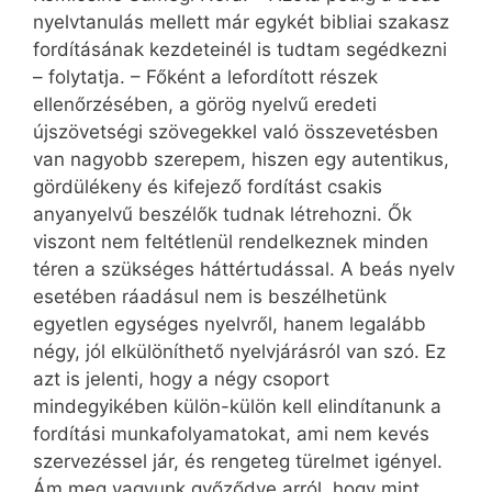
nyelvtanulás mellett már egykét bibliai szakasz
fordításának kezdeteinél is tudtam segédkezni
– folytatja. – Főként a lefordított részek
ellenőrzésében, a görög nyelvű eredeti
újszövetségi szövegekkel való összevetésben
van nagyobb szerepem, hiszen egy autentikus,
gördülékeny és kifejező fordítást csakis
anyanyelvű beszélők tudnak létrehozni. Ők
viszont nem feltétlenül rendelkeznek minden
téren a szükséges háttértudással. A beás nyelv
esetében ráadásul nem is beszélhetünk
egyetlen egységes nyelvről, hanem legalább
négy, jól elkülöníthető nyelvjárásról van szó. Ez
azt is jelenti, hogy a négy csoport
mindegyikében külön-külön kell elindítanunk a
fordítási munkafolyamatokat, ami nem kevés
szervezéssel jár, és rengeteg türelmet igényel.
Ám meg vagyunk győződve arról, hogy mint