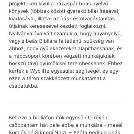
projekteken kívül a házaspár beás nyelvű
könyvek (többek között gyerekbiblia) írásával,
kiadásával, illetve az írás- és olvasástanítás
útjainak keresésével kezdett foglalkozni.
Nyilvánvalóvá vált számukra, hogy anyanyelvű,
vagyis beás Bibliára feltétlenül szükség van
ahhoz, hogy gyülekezeteket alapíthassanak, és
a népcsoport körében végzett munkájuknak
hosszú távú gyümölcsei teremhessenek. Ehhez
kérték a Wycliffe egyesület segítségét és egy
ezen a téren szakképzett munkatársat a
csapatukba.
Két éve a bibliafordítók egyesülete révén
csöppentem hát bele ebbe a munkába – meséli
Komlósiné Sümegi Nóra. – Azóta pedig a beás