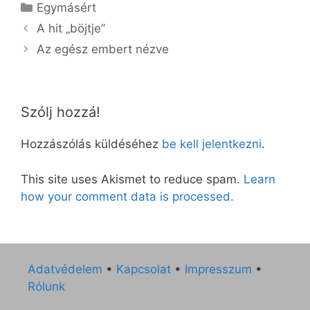
Kategória
Egymásért
A hit „böjtje”
Az egész embert nézve
Szólj hozzá!
Hozzászólás küldéséhez
be kell jelentkezni
.
This site uses Akismet to reduce spam.
Learn
how your comment data is processed.
Adatvédelem
•
Kapcsolat
•
Impresszum
•
Rólunk