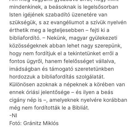
mindenkinek, a beásoknak is legelsősorban
Isten igéjének szabadító üzenetére van
szükségük, s az evangéliumot a szívük nyelvén
érthetik meg a legteljesebben – fejti ki a
bibliafordító. – Nekünk, magyar gyülekezeti
közösségeknek abban lehet nagy szerepünk,
hogy nem fordítjuk el a tekintetünket erről a
fontos ügyről, hanem felelősséget vállalva,
imádságban és támogató szeretetünkben
hordozzuk a bibliafordítás szolgálatát.
Különösen azoknak a népeknek a körében van
ennek óriási jelentősége – és ilyen a beás
cigány nép is –, amelyeknek nyelvére korábban
még nem fordították le a Bibliát.
-NI
Fotó: Gránitz Miklós