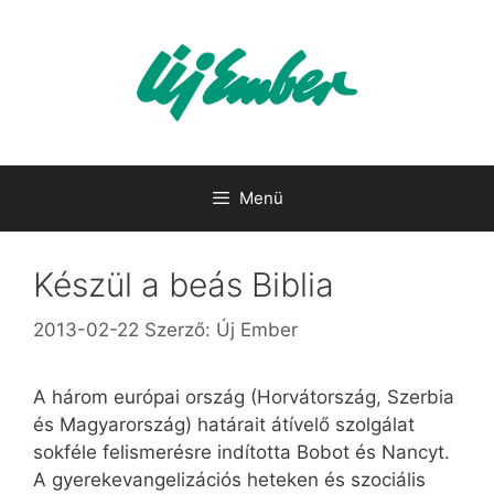
Kilépés
a
tartalomba
Menü
Készül a beás Biblia
2013-02-22
Szerző:
Új Ember
A három európai ország (Horvátország, Szerbia
és Magyarország) határait átívelő szolgálat
sokféle felismerésre indította Bobot és Nancyt.
A gyerekevangelizációs heteken és szociális