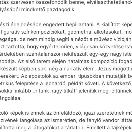
ivatás szervesen összefonódik benne, elválaszthatatlano
lyásából mindkettő gazdagodik.
zi érlelődésébe engedett bepillantani. A kiállított képek
figuratív színkompozíciókat, geometriai alkotásokat, 
agsága, de nem mindig segíti a nézőt a művész víziójá
t tartotta, hogy egyértelműen, világosan közvetítse I
 érdekében számtalanszor nekifeszült egy-egy nagy ist
odája. Az első terem elején hatalmas kompozíció fogad
készült képben sok még a narratív elem. Jézus mögött 
berekért. Az apostolok az emberi típusokban mutatják b
etrikus felépítése a leonardói példát követi. A követke
 sokkal inkább „hitünk nagy titkát” jelenítik meg: eltűnn
lángolása.
ázoló képek is ennek az önfeláldozó, igazi szeretetnek 
szívének lángolása az ismeretlen, de fénylő vándor lát
totta meg a látogatókat a tárlaton. Emellett a tájképek