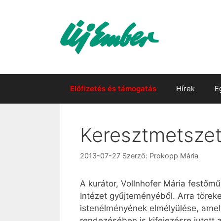
Kilépés
a
tartalomba
Előfizetés és támogatás
Hírek
E
Keresztmetsze
2013-07-27
Szerző:
Prokopp Mária
A kurátor, Vollnhofer Mária festőm
Intézet gyűjteményéből. Arra törek
istenélményének elmélyülése, amely 
rendezésében is kifejezésre jutott