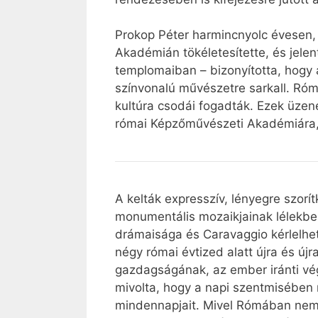
Prokop Péter harmincnyolc évesen,
Akadémián tökéletesítette, és jel
templomaiban – bizonyította, hogy a 
színvonalú művészetre sarkall. Ró
kultúra csodái fogadták. Ezek üzene
római Képzőművészeti Akadémiára, 
A kelták expresszív, lényegre szorí
monumentális mozaikjainak lélekbe m
drámaisága és Caravaggio kérlelhete
négy római évtized alatt újra és új
gazdagságának, az ember iránti vég
mivolta, hogy a napi szentmisében 
mindennapjait. Mivel Rómában nem f