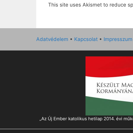
This site uses Akismet to reduce 
Adatvédelem
•
Kapcsolat
•
Impresszum
„Az Új Ember katolikus hetilap 2014. évi 