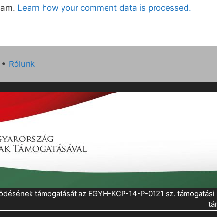
spam.
Learn how your comment data is processed.
•
Rólunk
működésének támogatását az EGYH-KCP-14-P-0121 sz. támogatás
tá