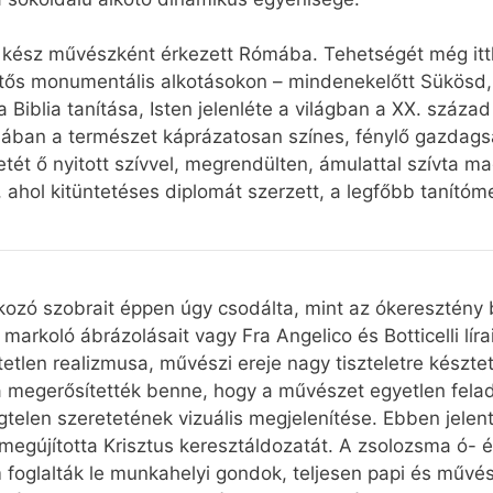
 kész művészként érkezett Rómába. Tehetségét még it
entős monumentális alkotásokon – mindenekelőtt Sükösd
Biblia tanítása, Isten jelenléte a világban a XX. század
mában a természet káprázatosan színes, fénylő gazdags
tét ő nyitott szívvel, megrendülten, ámulattal szívta ma
ahol kitüntetéses diplomát szerzett, a legfőbb tanító
tkozó szobrait éppen úgy csodálta, mint az ókeresztény b
arkoló ábrázolásait vagy Fra Angelico és Botticelli líra
tlen realizmusa, művészi ereje nagy tiszteletre késztet
ra megerősítették benne, hogy a művészet egyetlen felad
telen szeretetének vizuális megjelenítése. Ebben jelent
megújította Krisztus keresztáldozatát. A zsolozsma ó- é
oglalták le munkahelyi gondok, teljesen papi és művés