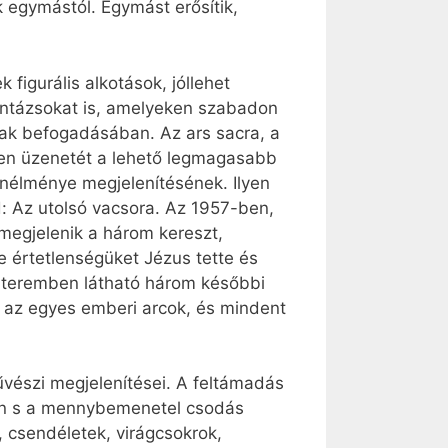
k egymástól. Egymást erősítik,
 figurális alkotások, jóllehet
montázsokat is, amelyeken szabadon
nak befogadásában. Az ars sacra, a
sten üzenetét a lehető legmagasabb
enélménye megjelenítésének. Ilyen
: Az utolsó vacsora. Az 1957-ben,
megjelenik a három kereszt,
e értetlenségüket Jézus tette és
ző teremben látható három későbbi
ek az egyes emberi arcok, és mindent
művészi megjelenítései. A feltámadás
tán s a mennybemenetel csodás
, csendéletek, virágcsokrok,