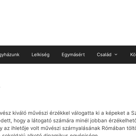
gyházunk
Lelkiség
Egymásért
Család
Kö
t
űvész kiváló művészi érzékkel válogatta ki a képeket a 
edett, hogy a látogató számára minél jobban érzékelhe
az ihletője volt művészi szárnyalásának Rómában töltött
 a sokoldalú alkotó dinamikus egyénisége.