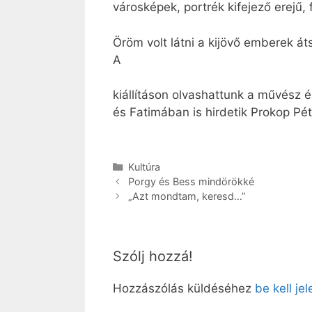
városképek, portrék kifejező erejű,
Öröm volt látni a kijövő emberek á
A
kiállításon olvashattunk a művész é
és Fatimában is hirdetik Prokop P
Kategória
Kultúra
Porgy és Bess mindörökké
„Azt mondtam, keresd…”
Szólj hozzá!
Hozzászólás küldéséhez
be kell je