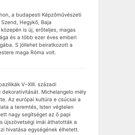
thon, a budapesti Képzőművészeti
, Szend, Hegykő, Baja
 közepén is új, erőteljes, magas
ága és a több ezer éves emberi
gába. S jóllehet beiratkozott a
mestere maga Róma volt.
azilikák V–XIII. századi
i dekorativitását. Michelangelo mély
te. Az európai kultúra e csúcsai a
ata a teremtés, Isten végtelen
ett nagy segítséget az ő papi
s újszövetségi imái áthatották a
zi hivatása egységének élhetett.