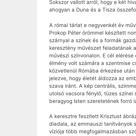
Sokszor vallott arról, hogy e két h
ahogyan a Duna és a Tisza összefo
A római tárlat e negyvenkét év művés
Prokop Péter örömmel készített non
szárnyal a színek és a formák gazd
keresztény művészet feladatának az
művészi színvonalon. E cél elérése
élmény volt számára a szentmise cs
közvetlenül Rómába érkezése után 
jelezve, hogy életét áldozza az em
szava iránt. A kép centrális, szimm
utolsó vacsora fénylő, tüzes színei
beragyog Isten szeretetének forró 
A keresztre feszített Krisztust ábr
diadala, az emmauszi tanítványok 
víziója több megfogalmazásban szólí