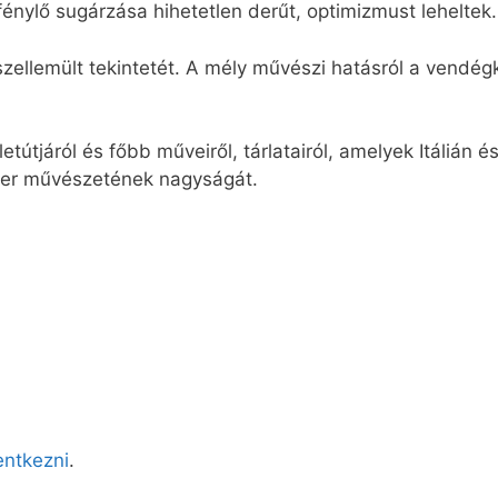
 fénylő sugárzása hihetetlen derűt, optimizmust leheltek.
tszellemült tekintetét. A mély művészi hatásról a vendé
letútjáról és főbb műveiről, tárlatairól, amelyek Itáliá
éter művészetének nagyságát.
lentkezni
.