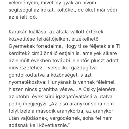
véleményem, mivel oly gyakran hívom
segítségül az írókat, költőket, de őket már védi
az eltelt idő.
Karakán kiállása, az általa vallott értékek
közvetítése felkiáltójelként érzékelhető
Gyermekek forradalma, Hogy ti se féljetek s a Ti
kérditek? című önálló estjein is, amelyek sikere
az elmúlt években további jelentős pluszt adott
művészetéhez – versekkel gazdagítva-
gondolkodtatva a közönséget, s azt
nyomatékosítva: Hunyának is vannak félelmei,
hiszen nincs gránitba vésve… A Csiky jelenére,
az utóbbi évek sűrű igazgatóváltására utalva
pedig megjegyzi: „Az első aranykor soha nem
folyt bele a második aranykorba, az aranykor
után vajúdásnak, vergődésnek, soha fel nem
adásnak kell következnie.”