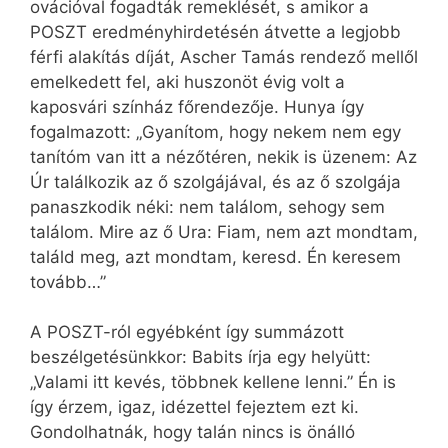
ovációval fogadták remeklését, s amikor a
POSZT eredményhirdetésén átvette a legjobb
férfi alakítás díját, Ascher Tamás rendező mellől
emelkedett fel, aki huszonöt évig volt a
kaposvári színház főrendezője. Hunya így
fogalmazott: „Gyanítom, hogy nekem nem egy
tanítóm van itt a nézőtéren, nekik is üzenem: Az
Úr találkozik az ő szolgájával, és az ő szolgája
panaszkodik néki: nem találom, sehogy sem
találom. Mire az ő Ura: Fiam, nem azt mondtam,
találd meg, azt mondtam, keresd. Én keresem
tovább…”
A POSZT-ról egyébként így summázott
beszélgetésünkkor: Babits írja egy helyütt:
„Valami itt kevés, többnek kellene lenni.” Én is
így érzem, igaz, idézettel fejeztem ezt ki.
Gondolhatnák, hogy talán nincs is önálló