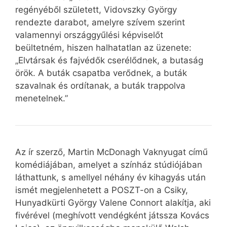
regényéből született, Vidovszky György
rendezte darabot, amelyre szívem szerint
valamennyi országgyűlési képviselőt
beültetném, hiszen halhatatlan az üzenete:
„Elvtársak és fajvédők cserélődnek, a butaság
örök. A buták csapatba verődnek, a buták
szavalnak és ordítanak, a buták trappolva
menetelnek.”
Az ír szerző, Martin McDonagh Vaknyugat című
komédiájában, amelyet a színház stúdiójában
láthattunk, s amellyel néhány év kihagyás után
ismét megjelenhetett a POSZT-on a Csiky,
Hunyadkürti György Valene Connort alakítja, aki
fivérével (meghívott vendégként játssza Kovács