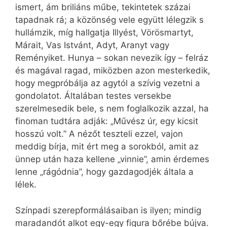
ismert, ám briliáns műbe, tekintetek százai
tapadnak rá; a közönség vele együtt lélegzik s
hullámzik, míg hallgatja Illyést, Vörösmartyt,
Márait, Vas Istvánt, Adyt, Aranyt vagy
Reményiket. Hunya – sokan nevezik így – felráz
és magával ragad, miközben azon mesterkedik,
hogy megpróbálja az agytól a szívig vezetni a
gondolatot. Általában testes versekbe
szerelmesedik bele, s nem foglalkozik azzal, ha
finoman tudtára adják: „Művész úr, egy kicsit
hosszú volt.” A nézőt teszteli ezzel, vajon
meddig bírja, mit ért meg a sorokból, amit az
ünnep után haza kellene „vinnie”, amin érdemes
lenne „rágódnia”, hogy gazdagodjék általa a
lélek.
Színpadi szerepformálásaiban is ilyen; mindig
maradandót alkot egy-egy figura bőrébe bújva.