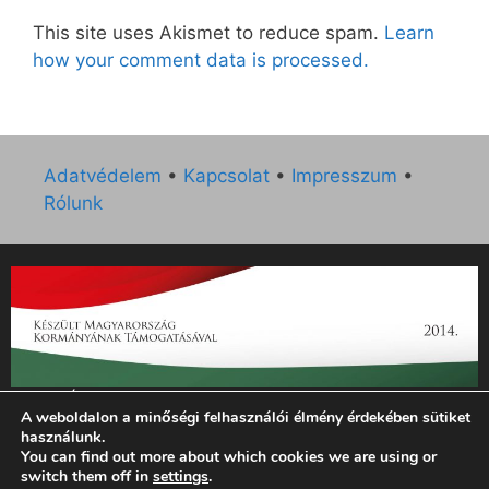
This site uses Akismet to reduce spam.
Learn
how your comment data is processed.
Adatvédelem
•
Kapcsolat
•
Impresszum
•
Rólunk
„Az Új Ember katolikus hetilap 2014. évi működésének
A weboldalon a minőségi felhasználói élmény érdekében sütiket
támogatását az EGYH-KCP-14-P-0121 sz. támogatási
használunk.
szerződés keretében 3 000 000 Ft összegben támogatta az
You can find out more about which cookies we are using or
Emberi Erőforrások Minisztériuma.”
switch them off in
settings
.