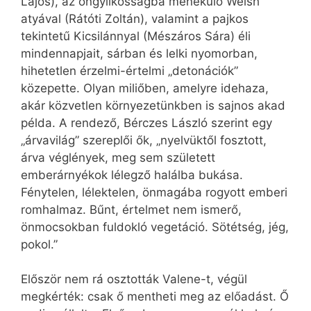
Lajos), az öngyilkosságba menekülő Welsh
atyával (Rátóti Zoltán), valamint a pajkos
tekintetű Kicsilánnyal (Mészáros Sára) éli
mindennapjait, sárban és lelki nyomorban,
hihetetlen érzelmi-értelmi „detonációk”
közepette. Olyan miliőben, amelyre idehaza,
akár közvetlen környezetünkben is sajnos akad
példa. A rendező, Bérczes László szerint egy
„árvavilág” szereplői ők, „nyelvüktől fosztott,
árva véglények, meg sem született
emberárnyékok lélegző halálba bukása.
Fénytelen, lélektelen, önmagába rogyott emberi
romhalmaz. Bűnt, értelmet nem ismerő,
önmocsokban fuldokló vegetáció. Sötétség, jég,
pokol.”
Először nem rá osztották Valene-t, végül
megkérték: csak ő mentheti meg az előadást. Ő