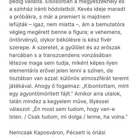
pedig vállalta. Elsősorban a megyeszékhely és
a színház iránti hódolatból. Kevés ideje maradt
a próbákra, s már a premiert is majdnem
lefújták – igaz, nem miatta –, ám a bemutatóra
végleg megérett benne a figura; e vehemens,
öntörvényű, olykor békülésre is kész fivér
szerepe. A szeretet, a gyűlölet és az erőszak
harcában s a transzcendens vonzásában
létezve maga sem tudja, miként képes ilyen
elementáris erővel jelen lenni a színen, de
tisztában van azzal: különös atmoszférát teremt
játékával. Ahogy ő fogalmaz: „Kibontottam, mint
egy agyontömörített fájlt.” Amikor arra utalok,
talán mindez a kegyelem műve, Illyéssel
válaszol: „Én most sem tudom, hogy van-e
Isten. / Csak tudom, mi dolga / lenne, ha volna.”
Nemcsak Kaposváron, Pécsett is óriási