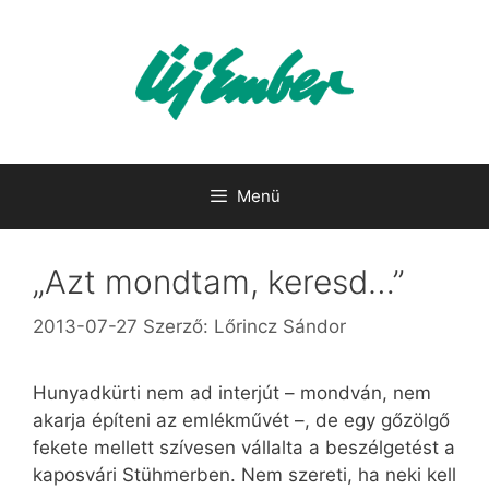
Kilépés
a
tartalomba
Menü
„Azt mondtam, keresd…”
2013-07-27
Szerző:
Lőrincz Sándor
Hunyadkürti nem ad interjút – mondván, nem
akarja építeni az emlékművét –, de egy gőzölgő
fekete mellett szívesen vállalta a beszélgetést a
kaposvári Stühmerben. Nem szereti, ha neki kell