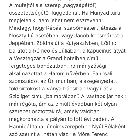
A műfajtól s a szerep „nagyságától”,
összetettségétől függetlenül. Ha Hunyadkürti
megjelenik, nem lehet nem észrevenni.
Mindegy, hogy Répási szabómestert játssza a
Noszty fiú esetében, vagy Jacob kocsmárost a
Jeppében, Zöldhajút a Kutyaszívben, Lőrinc
barátot a Rómeó és Júliában, a kapucinus atyát
a Vesztegzár a Grand hotelben című,
fergeteges bohózatban, kormányzósági
alkalmazottat a Három nővérben, Fancsali
szomszédot az Úri muriban, elszegényedett
földbirtokost a Ványa bácsiban vagy írót a
Szigliget című „balmorálban”. A vastaps jár neki;
már régóta, ám az elmúlt évadban két olyan
szerepet osztottak rá, amely valóban
megkoronázta a pályán töltött évtizedeit. A
Hannibál tanár úr címszerepében Nyúl Bélaként
szó szerint a „hátán viszi” a Móra Ferenc