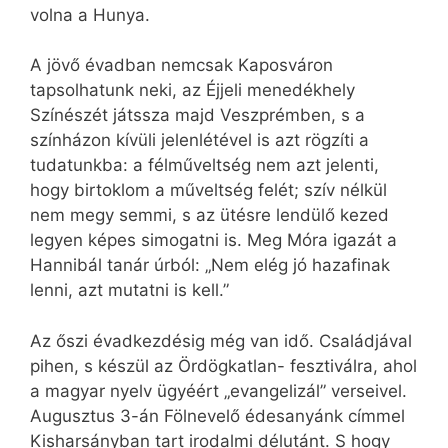
volna a Hunya.
A jövő évadban nemcsak Kaposváron
tapsolhatunk neki, az Éjjeli menedékhely
Színészét játssza majd Veszprémben, s a
színházon kívüli jelenlétével is azt rögzíti a
tudatunkba: a félműveltség nem azt jelenti,
hogy birtoklom a műveltség felét; szív nélkül
nem megy semmi, s az ütésre lendülő kezed
legyen képes simogatni is. Meg Móra igazát a
Hannibál tanár úrból: „Nem elég jó hazafinak
lenni, azt mutatni is kell.”
Az őszi évadkezdésig még van idő. Családjával
pihen, s készül az Ördögkatlan- fesztiválra, ahol
a magyar nyelv ügyéért „evangelizál” verseivel.
Augusztus 3-án Fölnevelő édesanyánk címmel
Kisharsányban tart irodalmi délutánt. S hogy