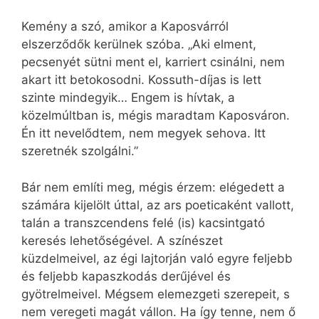
Kemény a szó, amikor a Kaposvárról
elszerződők kerülnek szóba. „Aki elment,
pecsenyét sütni ment el, karriert csinálni, nem
akart itt betokosodni. Kossuth-díjas is lett
szinte mindegyik… Engem is hívtak, a
közelmúltban is, mégis maradtam Kaposváron.
Én itt nevelődtem, nem megyek sehova. Itt
szeretnék szolgálni.”
Bár nem említi meg, mégis érzem: elégedett a
számára kijelölt úttal, az ars poeticaként vallott,
talán a transzcendens felé (is) kacsintgató
keresés lehetőségével. A színészet
küzdelmeivel, az égi lajtorján való egyre feljebb
és feljebb kapaszkodás derűjével és
gyötrelmeivel. Mégsem elemezgeti szerepeit, s
nem veregeti magát vállon. Ha így tenne, nem ő