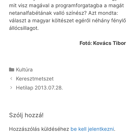
mit visz magával a programforgatagba a magát
netanalfabétának valló színész? Azt mondta:
választ a magyar költészet egéről néhány fénylő
állócsillagot.
Fotó: Kovács Tibor
Kategória
Kultúra
Keresztmetszet
Hetilap 2013.07.28.
Szólj hozzá!
Hozzászólás küldéséhez
be kell jelentkezni
.