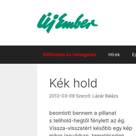
Kilépés
a
tartalomba
Előfizetés és támogatás
Hírek
E
Kék hold
2012-03-09
Szerző:
Lázár Balázs
beomlott bennem a pillanat
s telihold-hegtől fénylett az ég.
Vissza-visszatért később egy kép
mikor januárban, temetéseden,