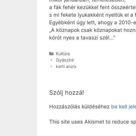
a fák fehér kezükkel fent összeérte
s mi fekete lyukakként nyeltük el a 
Egyébként úgy lett, ahogy a 2010-es
„A köznapok csak köznapokat hozn
kórót nyes a tavaszi szél…”
Kategória
Kultúra
Gyászhír
kerti anzix
Szólj hozzá!
Hozzászólás küldéséhez
be kell je
This site uses Akismet to reduce 