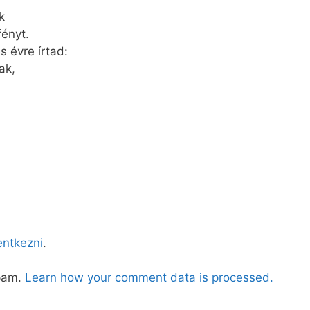
k
fényt.
 évre írtad:
ak,
lentkezni
.
spam.
Learn how your comment data is processed.