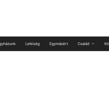
gyházunk
Lelkiség
Egymásért
Család
Kö