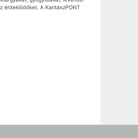
k az érdeklődőket. A Ka­ri­tászPONT