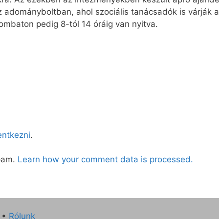
ni az ado­mány­bolt­ban, ahol szociális tanácsadók is várjá
zom­ba­ton pe­dig 8-tól 14 órá­ig van nyit­va.
lentkezni
.
spam.
Learn how your comment data is processed.
•
Rólunk