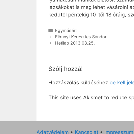
lazsá­ko­kat is meg le­het vá­sá­rol­
kedd­től pén­te­kig 10-től 18 órá­ig, s
Kategória
Egymásért
El­hunyt Ke­resz­tes Sán­dor
Hetilap 2013.08.25.
Szólj hozzá!
Hozzászólás küldéséhez
be kell je
This site uses Akismet to reduce 
Adatvédelem
•
Kapcsolat
•
Impresszum