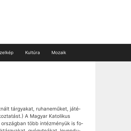
zelkép
Kultúra
Mozaik
lt tár­gya­kat, ru­ha­ne­mű­ket, já­té­
koz­ta­tást.) A Ma­gyar Ka­to­li­kus
Az or­szág­ban több in­téz­mé­nyük is fo­
ár­gya­kat, gyógy­­te­á­kat, le­ven­du­