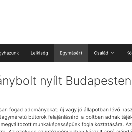
gyházunk
Lelkiség
Egymásért
Család
Kö
nybolt nyílt Budapesten
n fo­gad ado­má­nyo­kat: új vagy jó ál­la­pot­ban lé­vő hasz­ná
Nagymé­re­tű bú­to­rok fel­aján­lá­sá­ról a bolt­ban ad­nak tá­jé­
eg­vál­to­zott mun­ka­ké­pes­sé­gű­ek fog­lal­koz­ta­tá­sá­ra. 
­ra. Az ezek­ben az in­téz­mé­nyek­ben ké­szült ap­ró aján­dék­t